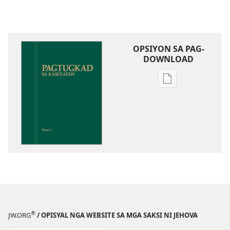
OPSIYON SA PAG-
DOWNLOAD
Opsiyon
sa
pag-
download
sa
publikasyon
Pagtugkad
sa
Kasulatan
®
JW.ORG
/ OPISYAL NGA WEBSITE SA MGA SAKSI NI JEHOVA