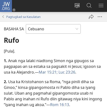
JW.ORG
Log
In
Ilisi
Pangitaa
IPA
(mo-
ang
sa
AN
Pagtugkad sa Kasulatan
open
pinulongan
JW.ORG
ME
ug
sa
BASAHA SA
bag-
site
ong
Rufo
window)
[Pula].
1.
Anak nga lalaki niadtong Simon nga gipugos sa
pagpapas-an sa estaka sa pagsakit ni Jesus; igsoon sa
usa ka Alejandro.​—
Mar 15:21;
Luc 23:26
.
2.
Usa ka Kristohanon sa Roma, “nga pinili diha sa
Ginoo,” kinsa gipangomosta ni Pablo diha sa iyang
sulat. Uban ang pagmahal gipangomosta usab ni
Pablo ang inahan ni Rufo diin gitawag niya kini ingong
“iyang inahan ug akoa.”​—
Rom 16:13
.