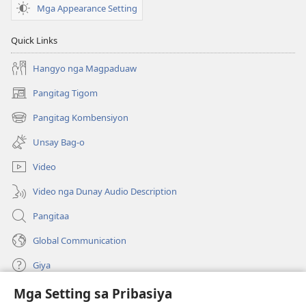
Mga Appearance Setting
Quick Links
Hangyo nga Magpaduaw
Pangitag Tigom
(mo-
open
Pangitag Kombensiyon
(mo-
ug
open
bag-
Unsay Bag-o
ug
ong
bag-
window)
Video
ong
window)
Video nga Dunay Audio Description
Pangitaa
Global Communication
Giya
Mga Setting sa Pribasiya
Donasyon
(mo-