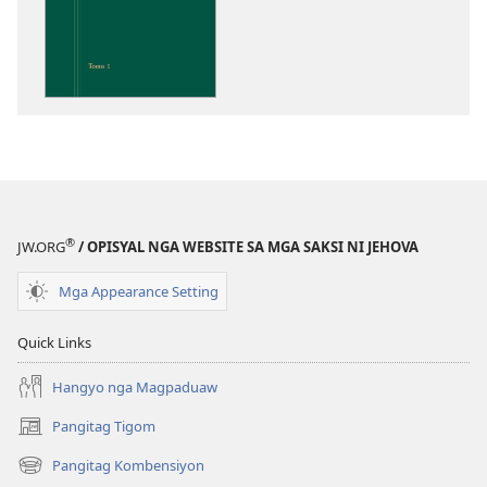
pag-
download
sa
publikasyon
Pagtugkad
sa
Kasulatan
®
JW.ORG
/ OPISYAL NGA WEBSITE SA MGA SAKSI NI JEHOVA
Mga Appearance Setting
Quick Links
Hangyo nga Magpaduaw
Pangitag Tigom
(mo-
open
Pangitag Kombensiyon
(mo-
ug