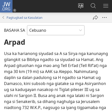
JW.ORG
Log
In
Ilisi
Pangitaa
IPA
(mo-
ang
sa
AN
Pagtugkad sa Kasulatan
open
pinulongan
JW.ORG
ME
ug
sa
BASAHA SA
bag-
site
ong
Arpad
window)
Usa ka harianong siyudad sa A sa Sirya nga kanunayng
gilangkit sa Bibliya ngadto sa siyudad sa Hamat. Ang
Arpad gituohan nga mao ang Tell Erfad (Tell Rifʽat) nga
mga 30 km (19 mi) sa AAK sa Aleppo. Nahimutang
daplin sa dalan padulong sa H ngadto sa Hamat ug
Damasco, kini subsob nga giatake sa mga Asiryanhon
ug sa kadugayan nasakop ni Tiglat-pileser III ug sa
ulahi ni Sargon II. Busa ang anak nga lalaki ni Sargon
nga si Senakerib, sa dihang naghulga sa Jerusalem
niadtong 732 W.K.P., nagsugo sa iyang tigpamaba nga