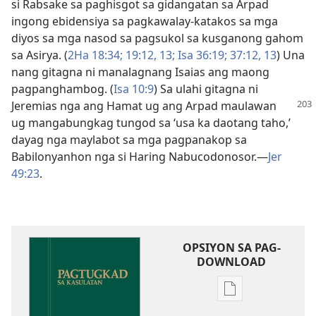
si Rabsake sa paghisgot sa gidangatan sa Arpad
ingong ebidensiya sa pagkawalay-katakos sa mga
diyos sa mga nasod sa pagsukol sa kusganong gahom
sa Asirya. (
2Ha 18:34;
19:​12, 13;
Isa 36:19;
37:​12, 13
) Una
nang gitagna ni manalagnang Isaias ang maong
pagpanghambog. (
Isa 10:9
) Sa ulahi gitagna ni
Jeremias nga ang Hamat ug ang Arpad
maulawan
ug mangabungkag tungod sa ‘usa ka daotang taho,’
dayag nga maylabot sa mga pagpanakop sa
Babilonyanhon nga si Haring Nabucodonosor.​—
Jer
49:23
.
OPSIYON SA PAG-
DOWNLOAD
Opsiyon
sa