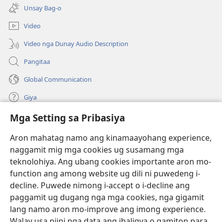
open
bag-
Unsay Bag-o
ug
ong
bag-
window)
Video
ong
window)
Video nga Dunay Audio Description
Pangitaa
Global Communication
Giya
Mga Setting sa Pribasiya
Donasyon
(mo-
open
Aron mahatag namo ang kinamaayohang experience,
ug
naggamit mig mga cookies ug susamang mga
Watchtower ONLINE NGA LIBRARYA
(mo-
bag-
teknolohiya. Ang ubang cookies importante aron mo-
open
ong
®
JW Hub
function ang among website ug dili ni puwedeng i-
ug
window)
(mo-
bag-
decline. Puwede nimong i-accept o i-decline ang
open
ong
®
JW Library
ug
paggamit ug dugang nga mga cookies, nga gigamit
window)
bag-
lang namo aron mo-improve ang imong experience.
ong
Watchtower Library
Walay usa niini nga data ang ibaligya o gamiton para