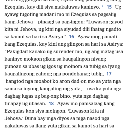
+
15
Ezequias, kay dili siya makaluwas kaninyo.
Ug
ayawg tugoting madani mo ni Ezequias sa pagsalig
+
kang Jehova
pinaagi sa pag-ingon: “Luwason gayod
kita ni Jehova, ug kini nga siyudad dili ihatag ngadto
16
sa kamot sa hari sa Asirya.”
Ayaw mog pamati
kang Ezequias, kay kini ang giingon sa hari sa Asirya:
“Pakigdait kanako ug surender mo, ug ang matag usa
kaninyo mokaon gikan sa kaugalingon niyang
punoan sa ubas ug igos ug moinom sa tubig sa iyang
17
kaugalingong gahong nga pondohanag tubig,
hangtod nga moabot ko aron dad-on mo sa yuta nga
+
sama sa inyong kaugalingong yuta,
usa ka yuta nga
daghag lugas ug bag-ong bino, yuta nga daghag
18
tinapay ug ubasan.
Ayaw mo pahisalaag kang
Ezequias kon siya moingon, ‘Luwason kita ni
Jehova.’ Duna bay mga diyos sa mga nasod nga
nakaluwas sa ilang yuta gikan sa kamot sa hari sa