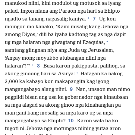
manukod niini, kini modulot ug motusok sa iyang
palad. Ingon niana ang Paraon nga hari sa Ehipto
+
7
ngadto sa tanang nagasalig kaniya.
Ug kon
moingon mo kanako, ‘Kami misalig kang Jehova nga
among Diyos,’ dili ba iyaha kadtong tag-as nga dapit
+
ug mga halaran nga giwagtang ni Ezequias,
samtang giingnan niya ang Juda ug Jerusalem,
‘Angay mong moyukbo atubangan niini nga
+
8
halaran’?”’
Busa karon pakigpusta, palihog, sa
+
akong ginoong hari sa Asirya:
Hatagan ka nakog
2,000 ka kabayo kon makapangita kag igong
9
mangangabayo alang niini.
Nan, unsaon man nimo
pagpildi bisan ang usa ka gobernador nga kinaubsan
sa mga alagad sa akong ginoo nga kinahanglan pa
man gani kang mosalig sa mga karo ug sa mga
10
mangangabayo sa Ehipto?
Karon wala ba ko
tugoti ni Jehova nga motungas niining yutaa aron