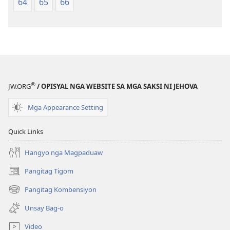
64
65
66
Translation
Translation
of
of
the
the
Holy
Holy
Scriptures)
Scriptures)
®
JW.ORG
/ OPISYAL NGA WEBSITE SA MGA SAKSI NI JEHOVA
Mga Appearance Setting
Quick Links
Hangyo nga Magpaduaw
Pangitag Tigom
(mo-
open
Pangitag Kombensiyon
(mo-
ug
open
bag-
Unsay Bag-o
ug
ong
bag-
window)
Video