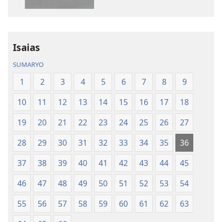
publikasyon
audio
Bag-
Bag-
ong
ong
Kalibotang
Kalibotang
Isaias
Hubad
Hubad
SUMARYO
sa
sa
Balaang
Balaang
1
2
3
4
5
6
7
8
9
Kasulatan
Kasulatan
10
11
12
13
14
15
16
17
18
(Gihubad
(Gihubad
Gikan
Gikan
19
20
21
22
23
24
25
26
27
sa
sa
2013
2013
28
29
30
31
32
33
34
35
36
nga
nga
37
38
39
40
41
42
43
44
45
Rebisadong
Rebisadong
Edisyon
Edisyon
46
47
48
49
50
51
52
53
54
sa
sa
New
New
55
56
57
58
59
60
61
62
63
World
World