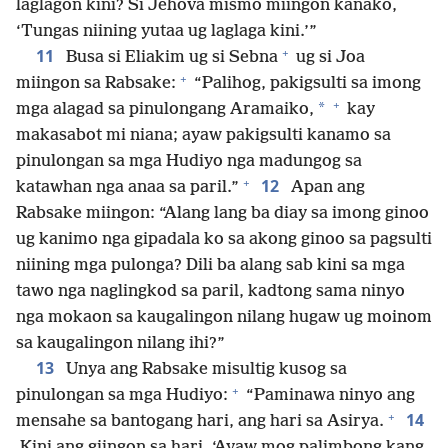
laglagon kini? Si Jehova mismo miingon kanako,
‘Tungas niining yutaa ug laglaga kini.’”
+
11
Busa si Eliakim ug si Sebna
ug si Joa
+
miingon sa Rabsake:
“Palihog, pakigsulti sa imong
+
*
mga alagad sa pinulongang Aramaiko,
kay
makasabot mi niana; ayaw pakigsulti kanamo sa
pinulongan sa mga Hudiyo nga madungog sa
+
12
katawhan nga anaa sa paril.”
Apan ang
Rabsake miingon: “Alang lang ba diay sa imong ginoo
ug kanimo nga gipadala ko sa akong ginoo sa pagsulti
niining mga pulonga? Dili ba alang sab kini sa mga
tawo nga naglingkod sa paril, kadtong sama ninyo
nga mokaon sa kaugalingon nilang hugaw ug moinom
sa kaugalingon nilang ihi?”
13
Unya ang Rabsake misultig kusog sa
+
pinulongan sa mga Hudiyo:
“Paminawa ninyo ang
+
14
mensahe sa bantogang hari, ang hari sa Asirya.
Kini ang giingon sa hari, ‘Ayaw mog palimbong kang