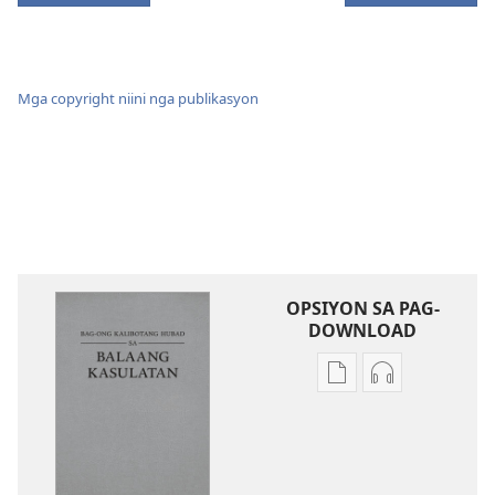
Mga copyright niini nga publikasyon
OPSIYON SA PAG-
DOWNLOAD
Opsiyon
Opsiyon
sa
sa
pag-
pag-
download
download
sa
sa