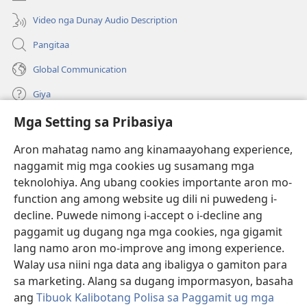
ong
window)
Video nga Dunay Audio Description
Pangitaa
Global Communication
Giya
Mga Setting sa Pribasiya
Donasyon
(mo-
open
Aron mahatag namo ang kinamaayohang experience,
ug
naggamit mig mga cookies ug susamang mga
Watchtower ONLINE NGA LIBRARYA
(mo-
bag-
teknolohiya. Ang ubang cookies importante aron mo-
open
ong
®
JW Hub
function ang among website ug dili ni puwedeng i-
ug
window)
(mo-
bag-
decline. Puwede nimong i-accept o i-decline ang
open
ong
®
JW Library
ug
paggamit ug dugang nga mga cookies, nga gigamit
window)
bag-
lang namo aron mo-improve ang imong experience.
ong
Watchtower Library
Walay usa niini nga data ang ibaligya o gamiton para
window)
sa marketing. Alang sa dugang impormasyon, basaha
ang
Tibuok Kalibotang Polisa sa Paggamit ug mga