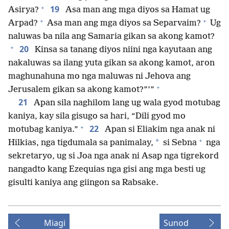
+
19
Asirya?
Asa man ang mga diyos sa Hamat ug
+
+
Arpad?
Asa man ang mga diyos sa Separvaim?
Ug
naluwas ba nila ang Samaria gikan sa akong kamot?
+
20
Kinsa sa tanang diyos niini nga kayutaan ang
nakaluwas sa ilang yuta gikan sa akong kamot, aron
maghunahuna mo nga maluwas ni Jehova ang
+
Jerusalem gikan sa akong kamot?”’”
21
Apan sila naghilom lang ug wala gyod motubag
kaniya, kay sila gisugo sa hari, “Dili gyod mo
+
22
motubag kaniya.”
Apan si Eliakim nga anak ni
+
*
Hilkias, nga tigdumala sa panimalay,
si Sebna
nga
sekretaryo, ug si Joa nga anak ni Asap nga tigrekord
nangadto kang Ezequias nga gisi ang mga besti ug
gisulti kaniya ang giingon sa Rabsake.
Miagi
Sunod