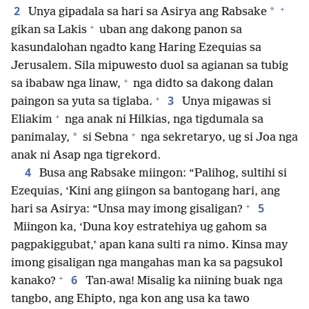
+
2
*
Unya gipadala sa hari sa Asirya ang Rabsake
+
gikan sa Lakis
uban ang dakong panon sa
kasundalohan ngadto kang Haring Ezequias sa
Jerusalem. Sila mipuwesto duol sa agianan sa tubig
+
sa ibabaw nga linaw,
nga didto sa dakong dalan
+
3
paingon sa yuta sa tiglaba.
Unya migawas si
+
Eliakim
nga anak ni Hilkias, nga tigdumala sa
+
*
panimalay,
si Sebna
nga sekretaryo, ug si Joa nga
anak ni Asap nga tigrekord.
4
Busa ang Rabsake miingon: “Palihog, sultihi si
Ezequias, ‘Kini ang giingon sa bantogang hari, ang
+
5
hari sa Asirya: “Unsa may imong gisaligan?
Miingon ka, ‘Duna koy estratehiya ug gahom sa
pagpakiggubat,’ apan kana sulti ra nimo. Kinsa may
imong gisaligan nga mangahas man ka sa pagsukol
+
6
kanako?
Tan-awa! Misalig ka niining buak nga
tangbo, ang Ehipto, nga kon ang usa ka tawo