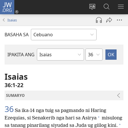
JW.ORG
Log
In
Ilisi
Pangitaa
IPA
(mo-
ang
sa
AN
Isaias
open
pinulongan
JW.ORG
ME
ug
sa
BASAHA SA
bag-
site
ong
window)
Kapitulo
IPAKITA ANG
Basahon
sa
Bibliya
Isaias
36:1-22
SUMARYO
36
Sa ika-14 nga tuig sa pagmando ni Haring
+
Ezequias, si Senakerib nga hari sa Asirya
misulong
+
sa tanang pinarilang siyudad sa Juda ug giilog kini.