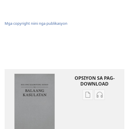
Mga copyright niini nga publikasyon
OPSIYON SA PAG-
DOWNLOAD
Opsiyon
Opsiyon
sa
sa
pag-
pag-
download
download
sa
sa