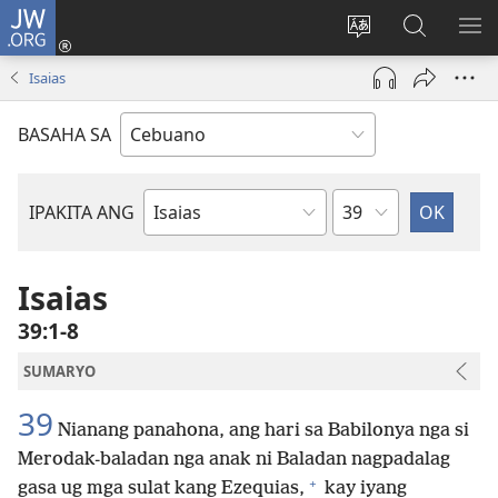
JW.ORG
Log
In
Ilisi
Pangitaa
IPA
(mo-
ang
sa
AN
Isaias
open
pinulongan
JW.ORG
ME
ug
sa
BASAHA SA
bag-
site
ong
window)
Kapitulo
IPAKITA ANG
Basahon
sa
Bibliya
Isaias
39:1-8
SUMARYO
39
Nianang panahona, ang hari sa Babilonya nga si
Merodak-baladan nga anak ni Baladan nagpadalag
+
gasa ug mga sulat kang Ezequias,
kay iyang