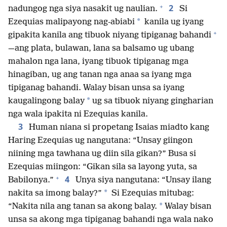
+
2
nadungog nga siya nasakit ug naulian.
Si
*
Ezequias malipayong nag-abiabi
kanila ug iyang
+
gipakita kanila ang tibuok niyang tipiganag bahandi
—⁠ang plata, bulawan, lana sa balsamo ug ubang
mahalon nga lana, iyang tibuok tipiganag mga
hinagiban, ug ang tanan nga anaa sa iyang mga
tipiganag bahandi. Walay bisan unsa sa iyang
*
kaugalingong balay
ug sa tibuok niyang gingharian
nga wala ipakita ni Ezequias kanila.
3
Human niana si propetang Isaias miadto kang
Haring Ezequias ug nangutana: “Unsay giingon
niining mga tawhana ug diin sila gikan?” Busa si
Ezequias miingon: “Gikan sila sa layong yuta, sa
+
4
Babilonya.”
Unya siya nangutana: “Unsay ilang
*
nakita sa imong balay?”
Si Ezequias mitubag:
*
“Nakita nila ang tanan sa akong balay.
Walay bisan
unsa sa akong mga tipiganag bahandi nga wala nako