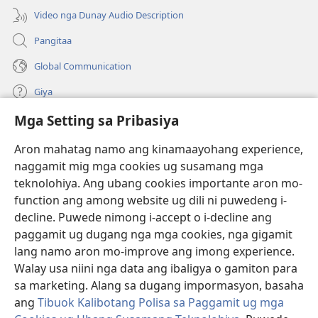
window)
Video nga Dunay Audio Description
Pangitaa
Global Communication
Giya
Mga Setting sa Pribasiya
Donasyon
(mo-
open
Aron mahatag namo ang kinamaayohang experience,
ug
naggamit mig mga cookies ug susamang mga
Watchtower ONLINE NGA LIBRARYA
(mo-
bag-
teknolohiya. Ang ubang cookies importante aron mo-
open
ong
®
JW Hub
function ang among website ug dili ni puwedeng i-
ug
window)
(mo-
bag-
decline. Puwede nimong i-accept o i-decline ang
open
ong
®
JW Library
ug
paggamit ug dugang nga mga cookies, nga gigamit
window)
bag-
lang namo aron mo-improve ang imong experience.
ong
Watchtower Library
Walay usa niini nga data ang ibaligya o gamiton para
window)
sa marketing. Alang sa dugang impormasyon, basaha
ang
Tibuok Kalibotang Polisa sa Paggamit ug mga