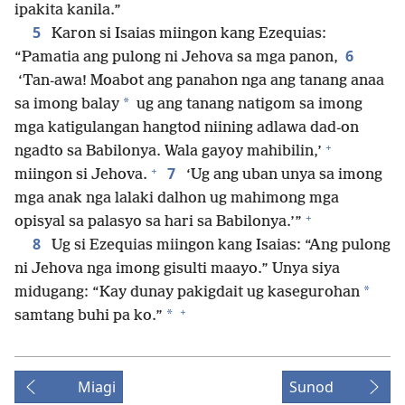
ipakita kanila.”
5
Karon si Isaias miingon kang Ezequias:
6
“Pamatia ang pulong ni Jehova sa mga panon,
‘Tan-awa! Moabot ang panahon nga ang tanang anaa
*
sa imong balay
ug ang tanang natigom sa imong
mga katigulangan hangtod niining adlawa dad-on
+
ngadto sa Babilonya. Wala gayoy mahibilin,’
+
7
miingon si Jehova.
‘Ug ang uban unya sa imong
mga anak nga lalaki dalhon ug mahimong mga
+
opisyal sa palasyo sa hari sa Babilonya.’”
8
Ug si Ezequias miingon kang Isaias: “Ang pulong
ni Jehova nga imong gisulti maayo.” Unya siya
*
midugang: “Kay dunay pakigdait ug kasegurohan
+
*
samtang buhi pa ko.”
Miagi
Sunod