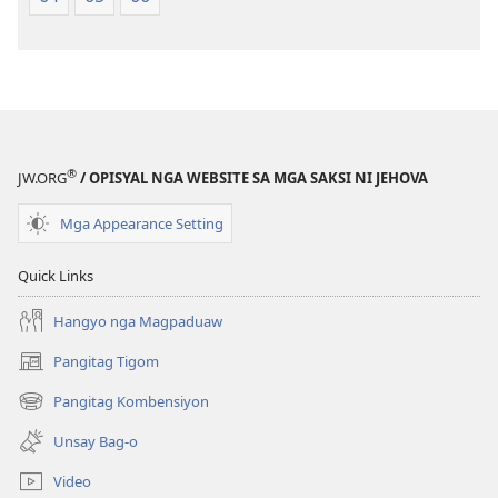
of
of
the
the
Holy
Holy
Scriptures)
Scriptures)
®
JW.ORG
/ OPISYAL NGA WEBSITE SA MGA SAKSI NI JEHOVA
Mga Appearance Setting
Quick Links
Hangyo nga Magpaduaw
Pangitag Tigom
(mo-
open
Pangitag Kombensiyon
(mo-
ug
open
bag-
Unsay Bag-o
ug
ong
bag-
window)
Video
ong