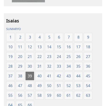
publikasyon
audio
Bag-
Bag-
ong
ong
Kalibotang
Kalibotang
Isaias
Hubad
Hubad
SUMARYO
sa
sa
Balaang
Balaang
1
2
3
4
5
6
7
8
9
Kasulatan
Kasulatan
10
11
12
13
14
15
16
17
18
(Gihubad
(Gihubad
Gikan
Gikan
19
20
21
22
23
24
25
26
27
sa
sa
2013
2013
28
29
30
31
32
33
34
35
36
nga
nga
37
38
39
40
41
42
43
44
45
Rebisadong
Rebisadong
Edisyon
Edisyon
46
47
48
49
50
51
52
53
54
sa
sa
New
New
55
56
57
58
59
60
61
62
63
World
World
64
65
66
Translation
Translation