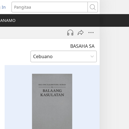
 In
o-
Pangitaa
pen
KANAMO
g
g-
ng
ndow)
BASAHA SA