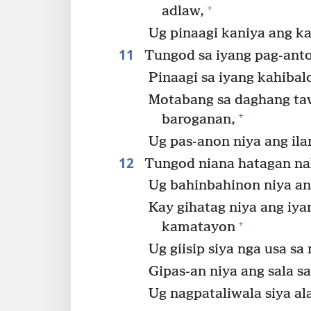
+
adlaw,
Ug pinaagi kaniya ang ka
11
Tungod sa iyang pag-antos
Pinaagi sa iyang kahibal
Motabang sa daghang ta
+
baroganan,
Ug pas-anon niya ang il
12
Tungod niana hatagan nak
Ug bahinbahinon niya a
Kay gihatag niya ang iya
+
kamatayon
Ug giisip siya nga usa s
Gipas-an niya ang sala s
Ug nagpataliwala siya a