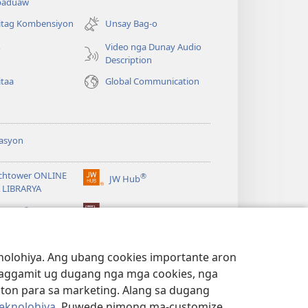
paduaw
open
ug
itag Kombensiyon
Unsay Bag-o
bag-
Video nga Dunay Audio
o
ong
Description
window)
itaa
Global Communication
asyon
chtower ONLINE
®
JW Hub
(mo-
 LIBRARYA
open
®
ug
ibrary
Watchtower Library
bag-
ong
window)
lohiya. Ang ubang cookies importante aron
 paggamit ug dugang nga mga cookies, nga
iton para sa marketing. Alang sa dugang
eknolohiya
. Puwede nimong ma-customize