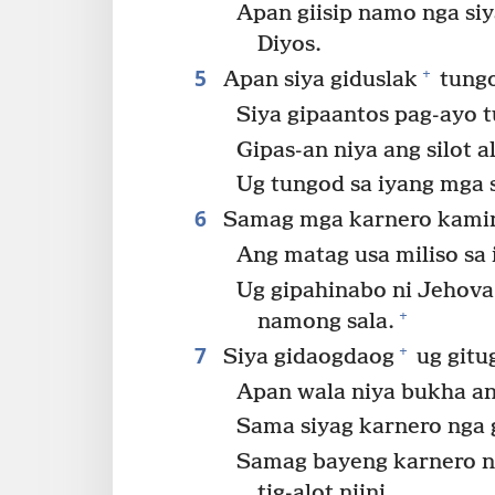
Apan giisip namo nga siy
Diyos.
5
+
Apan siya giduslak
tungo
Siya gipaantos pag-ayo
Gipas-an niya ang silot 
Ug tungod sa iyang mga
6
Samag mga karnero kaming
Ang matag usa miliso sa 
Ug gipahinabo ni Jehova
+
namong sala.
7
+
Siya gidaogdaog
ug gitug
Apan wala niya bukha an
Sama siyag karnero nga 
Samag bayeng karnero n
tig-alot niini,