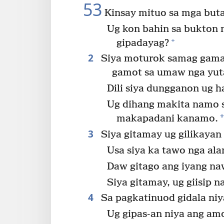
53
Kinsay mituo sa mga buta
Ug kon bahin sa bukton 
+
gipadayag?
2
Siya moturok samag gama
gamot sa umaw nga yut
Dili siya dungganon ug 
Ug dihang makita namo s
makapadani kanamo.
3
Siya gitamay ug gilikayan
Usa siya ka tawo nga ala
Daw gitago ang iyang n
Siya gitamay, ug giisip 
4
Sa pagkatinuod gidala niy
Ug gipas-an niya ang am