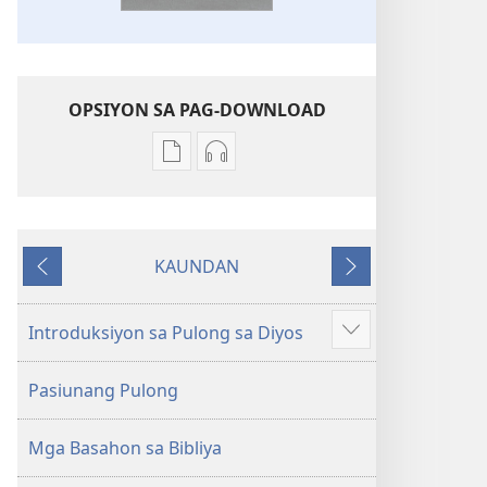
OPSIYON SA PAG-DOWNLOAD
Opsiyon
Opsiyon
sa
sa
pag-
pag-
download
download
KAUNDAN
sa
sa
Miagi
Sunod
publikasyon
audio
Bag-
Bag-
Introduksiyon sa Pulong sa Diyos
Ipakita
ong
ong
ang
Kalibotang
Kalibotang
Pasiunang Pulong
uban
Hubad
Hubad
pa
sa
sa
Mga Basahon sa Bibliya
Balaang
Balaang
Kasulatan
Kasulatan