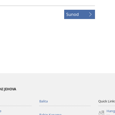
Sunod
NI JEHOVA
Balita
Quick Link
e
Hang
Bahin Kanamo