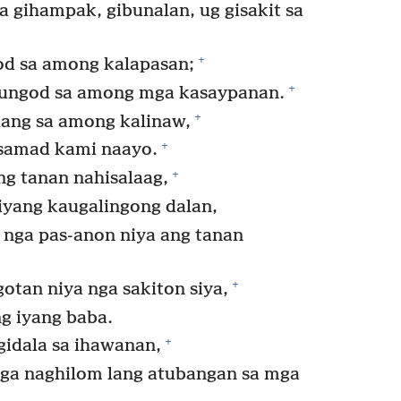
a gihampak, gibunalan, ug gisakit sa
+
d sa among kalapasan;
+
 tungod sa among mga kasaypanan.
+
alang sa among kalinaw,
+
 samad kami naayo.
+
 tanan nahisalaag,
iyang kaugalingong dalan,
 nga pas-anon niya ang tanan
+
otan niya nga sakiton siya,
g iyang baba.
+
gidala sa ihawanan,
ga naghilom lang atubangan sa mga