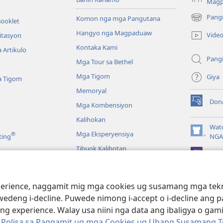
Mag
Pang
Komon nga mga Pangutana
Booklet
(mo-
open
Hangyo nga Magpaduaw
Vide
itasyon
ug
Kontaka Kami
 Artikulo
bag-
Pang
ong
Mga Tour sa Bethel
window)
Mga Tigom
Giya
a Tigom
Memoryal
Don
Mga Kombensiyon
(mo-
open
Kalihokan
ug
Wat
Mga Eksperyensiya
®
bag-
(mo-
ting
NGA
ong
open
Tibuok Kalibotan
window)
JW L
ug
bag-
ong
a
window)
ience, naggamit mig mga cookies ug susamang mga tekno
Pagbasa sa Bibliya
wedeng i-decline. Puwede nimong i-accept o i-decline ang
 experience. Walay usa niini nga data ang ibaligya o gam
g Polisa sa Paggamit ug mga Cookies ug Ubang Susamang T