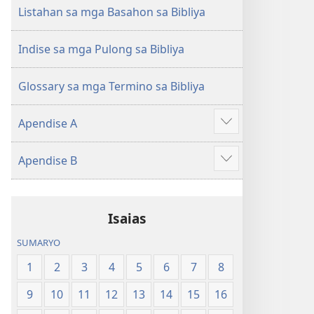
(Gihubad
(Gihubad
Listahan sa mga Basahon sa Bibliya
Gikan
Gikan
sa
sa
Indise sa mga Pulong sa Bibliya
2013
2013
nga
nga
Glossary sa mga Termino sa Bibliya
Rebisadong
Rebisadong
Edisyon
Edisyon
Apendise A
sa
sa
Ipakita
New
New
ang
Apendise B
World
World
uban
Ipakita
Translation
Translation
pa
ang
of
of
uban
the
the
Isaias
pa
Holy
Holy
SUMARYO
Scriptures)
Scriptures)
1
2
3
4
5
6
7
8
9
10
11
12
13
14
15
16