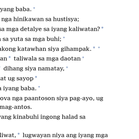
+
iyang baba.
 nga hinikawan sa hustisya;
*
a mga detalye sa iyang kaliwatan?
+
 sa yuta sa mga buhi;
+
*
 akong katawhan siya gihampak.
+
*
nan
taliwala sa mga daotan
+
*
dihang siya namatay,
*
at ug sayop
+
 iyang baba.
ova nga paantoson siya pag-ayo, ug
 mag-antos.
yang kinabuhi ingong halad sa
*
liwat,
lugwayan niya ang iyang mga