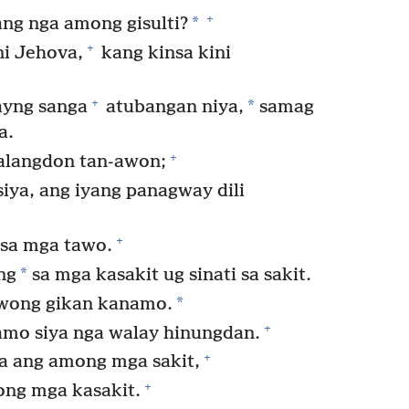
+
*
ng nga among gisulti?
+
ni Jehova,
kang kinsa kini
+
*
yng sanga
atubangan niya,
samag
a.
+
halangdon tan-awon;
iya, ang iyang panagway dili
*
+
 sa mga tawo.
*
ng
sa mga kasakit ug sinati sa sakit.
*
awong gikan kanamo.
+
namo siya nga walay hinungdan.
+
a ang among mga sakit,
+
ong mga kasakit.