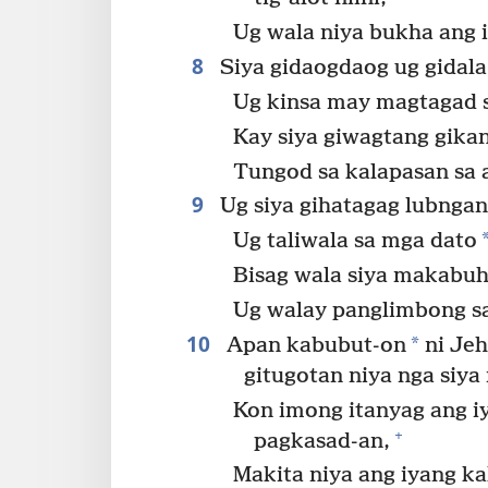
Ug wala niya bukha ang 
8
Siya gidaogdaog ug gidala
Ug kinsa may magtagad s
Kay siya giwagtang gikan
Tungod sa kalapasan sa
9
Ug siya gihatagag lubnga
Ug taliwala sa mga dato
Bisag wala siya makabuh
Ug walay panglimbong sa
10
*
Apan kabubut-on
ni Jeh
gitugotan niya nga siya
Kon imong itanyag ang i
+
pagkasad-an,
Makita niya ang iyang ka