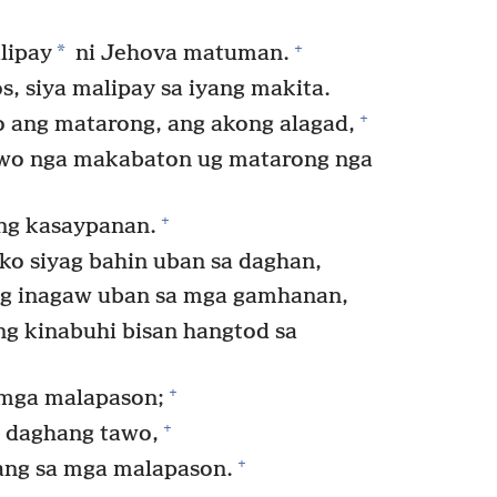
+
*
lipay
ni Jehova matuman.
, siya malipay sa iyang makita.
+
o ang matarong, ang akong alagad,
wo nga makabaton ug matarong nga
+
ang kasaypanan.
o siyag bahin uban sa daghan,
ng inagaw uban sa mga gamhanan,
ng kinabuhi bisan hangtod sa
+
a mga malapason;
+
a daghang tawo,
+
lang sa mga malapason.