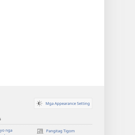
Mga Appearance Setting
s
yo nga
Pangitag Tigom
(mo-