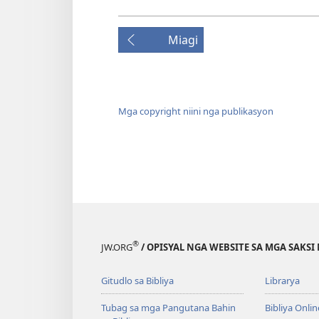
Miagi
Mga copyright niini nga publikasyon
®
JW.ORG
/ OPISYAL NGA WEBSITE SA MGA SAKSI 
Gitudlo sa Bibliya
Librarya
Tubag sa mga Pangutana Bahin
Bibliya Onlin