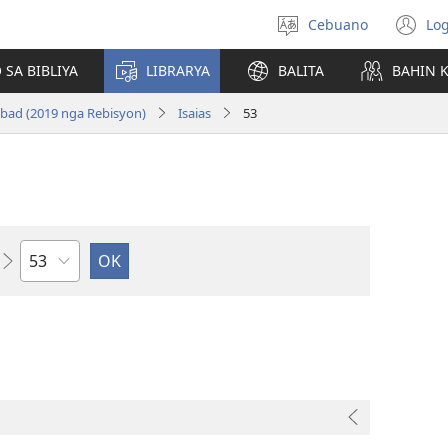
Cebuano
Log
Pagpilig
(m
pinulongan
o
 SA BIBLIYA
LIBRARYA
BALITA
BAHIN 
u
ba
bad (2019 nga Rebisyon)
Isaias
53
o
wi
Kapitulo