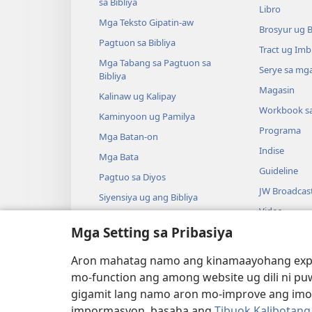
sa Bibliya
Libro
Mga Teksto Gipatin-aw
Brosyur ug 
Pagtuon sa Bibliya
Tract ug Imb
Mga Tabang sa Pagtuon sa
Serye sa mga
Bibliya
Magasin
Kalinaw ug Kalipay
Workbook s
Kaminyoon ug Pamilya
Programa
Mga Batan-on
Indise
Mga Bata
Guideline
Pagtuo sa Diyos
JW Broadcas
Siyensiya ug ang Bibliya
Video
Kasaysayan ug ang Bibliya
Mga Setting sa Pribasiya
Musika
Audio Dram
Aron mahatag namo ang kinamaayohang exper
Gidrama nga 
mo-function ang among website ug dili ni pu
gigamit lang namo aron mo-improve ang imong
impormasyon, basaha ang
Tibuok Kalibotan