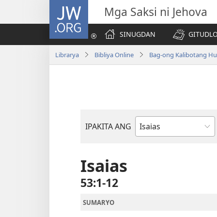
JW.ORG
Mga Saksi ni Jehova
SINUGDAN
GITUDLO
Librarya
Bibliya Online
Bag-ong Kalibotang Hu
IPAKITA ANG
Basahon
sa
Bibliya
Isaias
53:1-12
SUMARYO