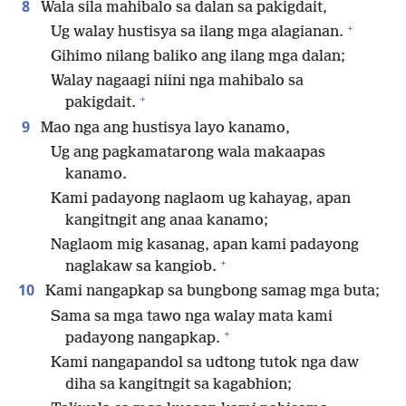
8
Wala sila mahibalo sa dalan sa pakigdait,
+
Ug walay hustisya sa ilang mga alagianan.
Gihimo nilang baliko ang ilang mga dalan;
Walay nagaagi niini nga mahibalo sa
+
pakigdait.
9
Mao nga ang hustisya layo kanamo,
Ug ang pagkamatarong wala makaapas
kanamo.
Kami padayong naglaom ug kahayag, apan
kangitngit ang anaa kanamo;
Naglaom mig kasanag, apan kami padayong
+
naglakaw sa kangiob.
10
Kami nangapkap sa bungbong samag mga buta;
Sama sa mga tawo nga walay mata kami
+
padayong nangapkap.
Kami nangapandol sa udtong tutok nga daw
diha sa kangitngit sa kagabhion;