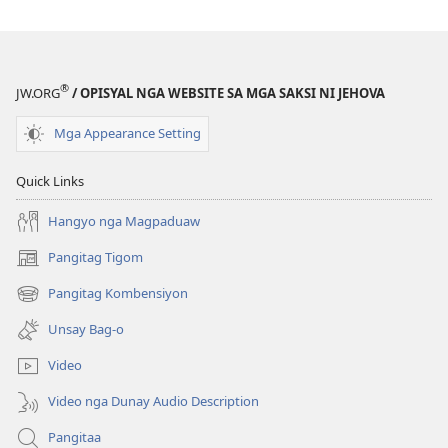
Holy
Holy
Scriptures)
Scriptures)
®
JW.ORG
/ OPISYAL NGA WEBSITE SA MGA SAKSI NI JEHOVA
Mga Appearance Setting
Quick Links
Hangyo nga Magpaduaw
Pangitag Tigom
(mo-
open
Pangitag Kombensiyon
(mo-
ug
open
bag-
Unsay Bag-o
ug
ong
bag-
window)
Video
ong
window)
Video nga Dunay Audio Description
Pangitaa