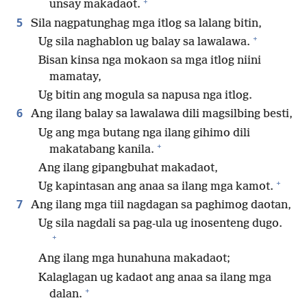
+
unsay makadaot.
5
Sila nagpatunghag mga itlog sa lalang bitin,
+
Ug sila naghablon ug balay sa lawalawa.
Bisan kinsa nga mokaon sa mga itlog niini
mamatay,
Ug bitin ang mogula sa napusa nga itlog.
6
Ang ilang balay sa lawalawa dili magsilbing besti,
Ug ang mga butang nga ilang gihimo dili
+
makatabang kanila.
Ang ilang gipangbuhat makadaot,
+
Ug kapintasan ang anaa sa ilang mga kamot.
7
Ang ilang mga tiil nagdagan sa paghimog daotan,
Ug sila nagdali sa pag-ula ug inosenteng dugo.
+
Ang ilang mga hunahuna makadaot;
Kalaglagan ug kadaot ang anaa sa ilang mga
+
dalan.