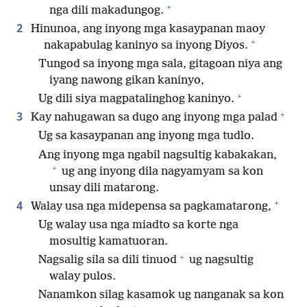
+
nga dili makadungog.
2
Hinunoa, ang inyong mga kasaypanan maoy
+
nakapabulag kaninyo sa inyong Diyos.
Tungod sa inyong mga sala, gitagoan niya ang
iyang nawong gikan kaninyo,
+
Ug dili siya magpatalinghog kaninyo.
+
3
Kay nahugawan sa dugo ang inyong mga palad
Ug sa kasaypanan ang inyong mga tudlo.
Ang inyong mga ngabil nagsultig kabakakan,
+
ug ang inyong dila nagyamyam sa kon
unsay dili matarong.
+
4
Walay usa nga midepensa sa pagkamatarong,
Ug walay usa nga miadto sa korte nga
mosultig kamatuoran.
+
Nagsalig sila sa dili tinuod
ug nagsultig
walay pulos.
Nanamkon silag kasamok ug nanganak sa kon