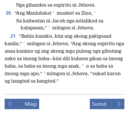
Nga gihandos sa espiritu ni Jehova.
+
+
20
“Ang Manlulukat
moabot sa Zion,
Sa kaliwatan ni Jacob nga mitalikod sa
+
kalapasan,”
miingon si Jehova.
21
“Bahin kanako, kini ang akong pakigsaad
+
kanila,”
miingon si Jehova. “Ang akong espiritu nga
anaa kanimo ug ang akong mga pulong nga gibutang
nako sa imong baba​—⁠kini dili kuhaon gikan sa imong
*
baba, sa baba sa imong mga anak,
o sa baba sa
*
imong mga apo,”
miingon si Jehova, “sukad karon
ug hangtod sa hangtod.”
Miagi
Sunod