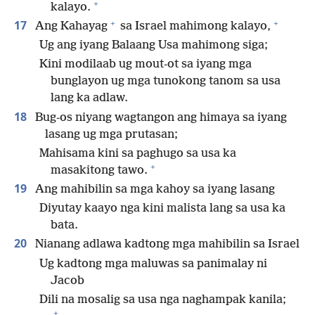
+
kalayo.
+
+
17
Ang Kahayag
sa Israel mahimong kalayo,
Ug ang iyang Balaang Usa mahimong siga;
Kini modilaab ug mout-ot sa iyang mga
bunglayon ug mga tunokong tanom sa usa
lang ka adlaw.
18
Bug-os niyang wagtangon ang himaya sa iyang
lasang ug mga prutasan;
Mahisama kini sa paghugo sa usa ka
+
masakitong tawo.
19
Ang mahibilin sa mga kahoy sa iyang lasang
Diyutay kaayo nga kini malista lang sa usa ka
bata.
20
Nianang adlawa kadtong mga mahibilin sa Israel
Ug kadtong mga maluwas sa panimalay ni
Jacob
Dili na mosalig sa usa nga naghampak kanila;
+