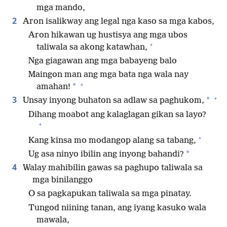
mga mando,
2
Aron isalikway ang legal nga kaso sa mga kabos,
Aron hikawan ug hustisya ang mga ubos
+
taliwala sa akong katawhan,
Nga giagawan ang mga babayeng balo
Maingon man ang mga bata nga wala nay
+
*
amahan!
+
3
*
Unsay inyong buhaton sa adlaw sa paghukom,
Dihang moabot ang kalaglagan gikan sa layo?
+
+
Kang kinsa mo modangop alang sa tabang,
*
Ug asa ninyo ibilin ang inyong bahandi?
4
Walay mahibilin gawas sa paghupo taliwala sa
mga binilanggo
O sa pagkapukan taliwala sa mga pinatay.
Tungod niining tanan, ang iyang kasuko wala
mawala,