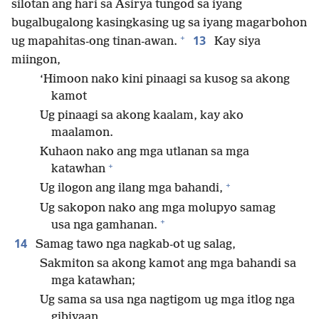
silotan ang hari sa Asirya tungod sa iyang
bugalbugalong kasingkasing ug sa iyang magarbohon
+
13
ug mapahitas-ong tinan-awan.
Kay siya
miingon,
‘Himoon nako kini pinaagi sa kusog sa akong
kamot
Ug pinaagi sa akong kaalam, kay ako
maalamon.
Kuhaon nako ang mga utlanan sa mga
+
katawhan
+
Ug ilogon ang ilang mga bahandi,
Ug sakopon nako ang mga molupyo samag
+
usa nga gamhanan.
14
Samag tawo nga nagkab-ot ug salag,
Sakmiton sa akong kamot ang mga bahandi sa
mga katawhan;
Ug sama sa usa nga nagtigom ug mga itlog nga
gibiyaan,