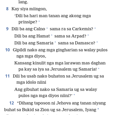
lang.
8
Kay siya miingon,
‘Dili ba hari man tanan ang akong mga
+
prinsipe?
+
+
9
Dili ba ang Calno
sama ra sa Carkemis?
+
+
Dili ba ang Hamat
sama sa Arpad?
+
+
Dili ba ang Samaria
sama sa Damasco?
10
Gipildi nako ang mga gingharian sa walay pulos
nga mga diyos,
Kansang kinulit nga mga larawan mas daghan
+
pa kay sa iya sa Jerusalem ug Samaria!
11
Dili ba usab nako buhaton sa Jerusalem ug sa
mga idolo niini
Ang gibuhat nako sa Samaria ug sa walay
+
pulos nga mga diyos niini?’
12
“Dihang taposon ni Jehova ang tanan niyang
*
buhat sa Bukid sa Zion ug sa Jerusalem, Iyang