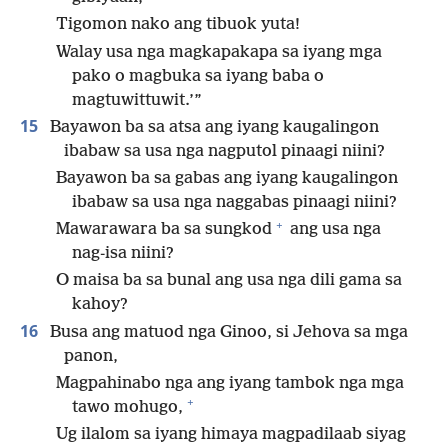
Tigomon nako ang tibuok yuta!
Walay usa nga magkapakapa sa iyang mga
pako o magbuka sa iyang baba o
magtuwittuwit.’”
15
Bayawon ba sa atsa ang iyang kaugalingon
ibabaw sa usa nga nagputol pinaagi niini?
Bayawon ba sa gabas ang iyang kaugalingon
ibabaw sa usa nga naggabas pinaagi niini?
+
Mawarawara ba sa sungkod
ang usa nga
nag-isa niini?
O maisa ba sa bunal ang usa nga dili gama sa
kahoy?
16
Busa ang matuod nga Ginoo, si Jehova sa mga
panon,
Magpahinabo nga ang iyang tambok nga mga
+
tawo mohugo,
Ug ilalom sa iyang himaya magpadilaab siyag