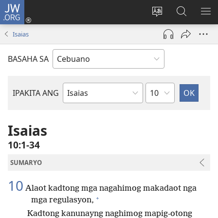
JW.ORG
Log
In
Ilisi
Pangitaa
IPA
(mo-
ang
sa
AN
Isaias
open
pinulongan
JW.ORG
ME
ug
sa
BASAHA SA
bag-
site
ong
window)
Kapitulo
IPAKITA ANG
Basahon
sa
Bibliya
Isaias
10:1-34
SUMARYO
10
Alaot kadtong mga nagahimog makadaot nga
+
mga regulasyon,
Kadtong kanunayng naghimog mapig-otong