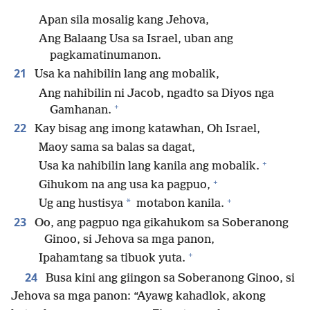
Apan sila mosalig kang Jehova,
Ang Balaang Usa sa Israel, uban ang
pagkamatinumanon.
21
Usa ka nahibilin lang ang mobalik,
Ang nahibilin ni Jacob, ngadto sa Diyos nga
+
Gamhanan.
22
Kay bisag ang imong katawhan, Oh Israel,
Maoy sama sa balas sa dagat,
+
Usa ka nahibilin lang kanila ang mobalik.
+
Gihukom na ang usa ka pagpuo,
+
*
Ug ang hustisya
motabon kanila.
23
Oo, ang pagpuo nga gikahukom sa Soberanong
Ginoo, si Jehova sa mga panon,
+
Ipahamtang sa tibuok yuta.
24
Busa kini ang giingon sa Soberanong Ginoo, si
Jehova sa mga panon: “Ayawg kahadlok, akong