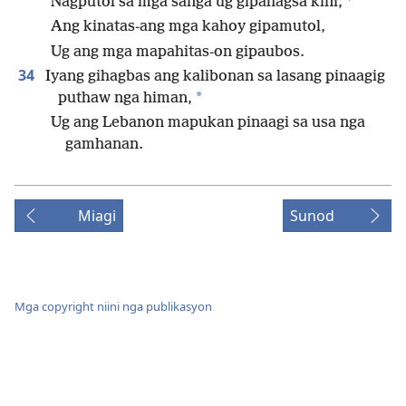
Nagputol sa mga sanga ug gipahagsa kini;
Ang kinatas-ang mga kahoy gipamutol,
Ug ang mga mapahitas-on gipaubos.
34
Iyang gihagbas ang kalibonan sa lasang pinaagig
*
puthaw nga himan,
Ug ang Lebanon mapukan pinaagi sa usa nga
gamhanan.
Miagi
Sunod
Mga copyright niini nga publikasyon