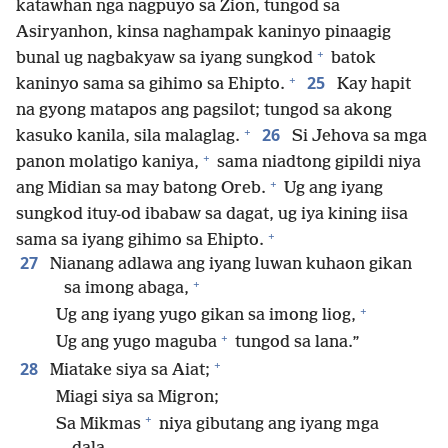
katawhan nga nagpuyo sa Zion, tungod sa
Asiryanhon, kinsa naghampak kaninyo pinaagig
+
bunal ug nagbakyaw sa iyang sungkod
batok
+
25
kaninyo sama sa gihimo sa Ehipto.
Kay hapit
na gyong matapos ang pagsilot; tungod sa akong
+
26
kasuko kanila, sila malaglag.
Si Jehova sa mga
+
panon molatigo kaniya,
sama niadtong gipildi niya
+
ang Midian sa may batong Oreb.
Ug ang iyang
sungkod ituy-od ibabaw sa dagat, ug iya kining iisa
+
sama sa iyang gihimo sa Ehipto.
27
Nianang adlawa ang iyang luwan kuhaon gikan
+
sa imong abaga,
+
Ug ang iyang yugo gikan sa imong liog,
+
Ug ang yugo maguba
tungod sa lana.”
+
28
Miatake siya sa Aiat;
Miagi siya sa Migron;
+
Sa Mikmas
niya gibutang ang iyang mga