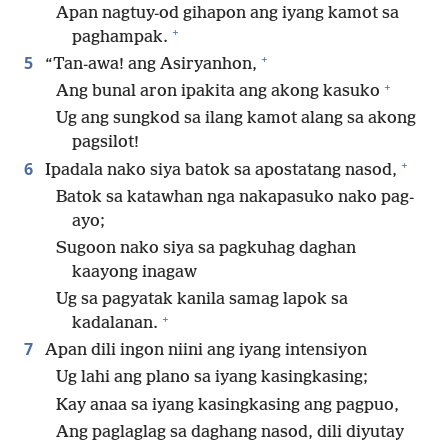
Apan nagtuy-od gihapon ang iyang kamot sa
+
paghampak.
+
5
“Tan-awa! ang Asiryanhon,
+
Ang bunal aron ipakita ang akong kasuko
Ug ang sungkod sa ilang kamot alang sa akong
pagsilot!
+
6
Ipadala nako siya batok sa apostatang nasod,
Batok sa katawhan nga nakapasuko nako pag-
ayo;
Sugoon nako siya sa pagkuhag daghan
kaayong inagaw
Ug sa pagyatak kanila samag lapok sa
+
kadalanan.
7
Apan dili ingon niini ang iyang intensiyon
Ug lahi ang plano sa iyang kasingkasing;
Kay anaa sa iyang kasingkasing ang pagpuo,
Ang paglaglag sa daghang nasod, dili diyutay