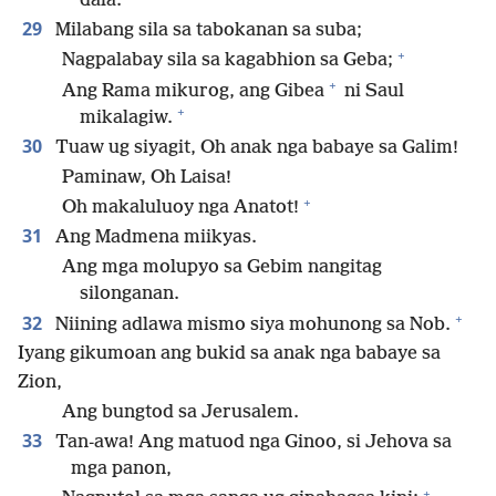
dala.
29
Milabang sila sa tabokanan sa suba;
+
Nagpalabay sila sa kagabhion sa Geba;
+
Ang Rama mikurog, ang Gibea
ni Saul
+
mikalagiw.
30
Tuaw ug siyagit, Oh anak nga babaye sa Galim!
Paminaw, Oh Laisa!
+
Oh makaluluoy nga Anatot!
31
Ang Madmena miikyas.
Ang mga molupyo sa Gebim nangitag
silonganan.
+
32
Niining adlawa mismo siya mohunong sa Nob.
Iyang gikumoan ang bukid sa anak nga babaye sa
Zion,
Ang bungtod sa Jerusalem.
33
Tan-awa! Ang matuod nga Ginoo, si Jehova sa
mga panon,
+