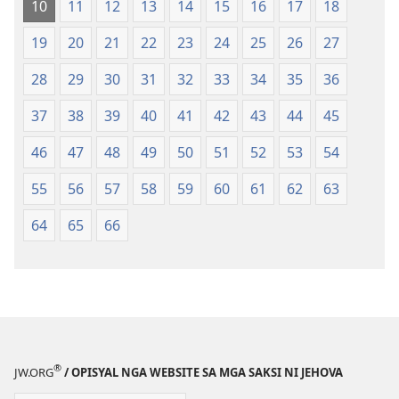
10
11
12
13
14
15
16
17
18
(Gihubad
(Gihubad
Gikan
Gikan
19
20
21
22
23
24
25
26
27
sa
sa
2013
2013
28
29
30
31
32
33
34
35
36
nga
nga
37
38
39
40
41
42
43
44
45
Rebisadong
Rebisadong
Edisyon
Edisyon
46
47
48
49
50
51
52
53
54
sa
sa
New
New
55
56
57
58
59
60
61
62
63
World
World
64
65
66
Translation
Translation
of
of
the
the
Holy
Holy
Scriptures)
Scriptures)
®
JW.ORG
/ OPISYAL NGA WEBSITE SA MGA SAKSI NI JEHOVA