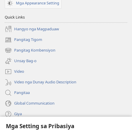
Mga Appearance Setting
Quick Links
Hangyo nga Magpaduaw
Pangitag Tigom
(mo-
open
Pangitag Kombensiyon
(mo-
ug
open
bag-
Unsay Bag-o
ug
ong
bag-
window)
Video
ong
window)
Video nga Dunay Audio Description
Pangitaa
Global Communication
Giya
Mga Setting sa Pribasiya
Donasyon
(mo-