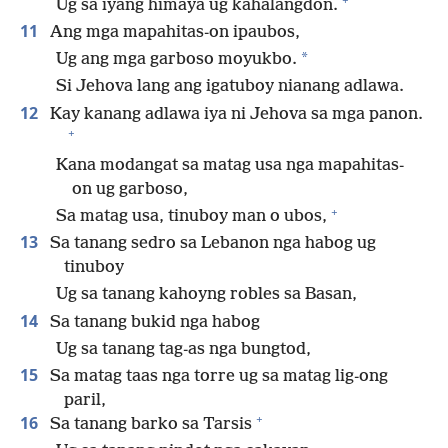
Ug sa iyang himaya ug kahalangdon.
11
Ang mga mapahitas-on ipaubos,
*
Ug ang mga garboso moyukbo.
Si Jehova lang ang igatuboy nianang adlawa.
12
Kay kanang adlawa iya ni Jehova sa mga panon.
+
Kana modangat sa matag usa nga mapahitas-
on ug garboso,
+
Sa matag usa, tinuboy man o ubos,
13
Sa tanang sedro sa Lebanon nga habog ug
tinuboy
Ug sa tanang kahoyng robles sa Basan,
14
Sa tanang bukid nga habog
Ug sa tanang tag-as nga bungtod,
15
Sa matag taas nga torre ug sa matag lig-ong
paril,
+
16
Sa tanang barko sa Tarsis