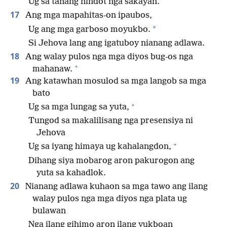
Ug sa tanang nindot nga sakayan.
17
Ang mga mapahitas-on ipaubos,
*
Ug ang mga garboso moyukbo.
Si Jehova lang ang igatuboy nianang adlawa.
18
Ang walay pulos nga mga diyos bug-os nga
+
mahanaw.
19
Ang katawhan mosulod sa mga langob sa mga
bato
+
Ug sa mga lungag sa yuta,
Tungod sa makalilisang nga presensiya ni
Jehova
+
Ug sa iyang himaya ug kahalangdon,
Dihang siya mobarog aron pakurogon ang
yuta sa kahadlok.
20
Nianang adlawa kuhaon sa mga tawo ang ilang
walay pulos nga mga diyos nga plata ug
bulawan
Nga ilang gihimo aron ilang yukboan