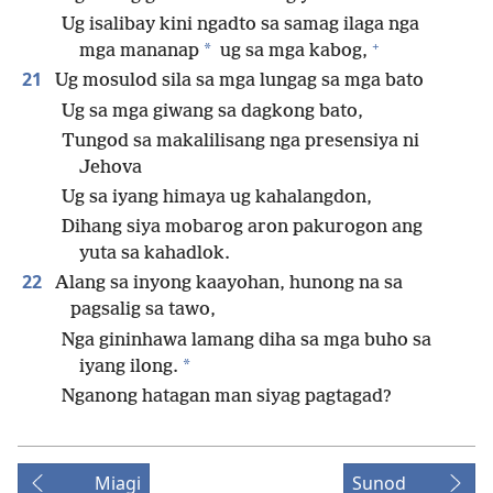
Ug isalibay kini ngadto sa samag ilaga nga
+
*
mga mananap
ug sa mga kabog,
21
Ug mosulod sila sa mga lungag sa mga bato
Ug sa mga giwang sa dagkong bato,
Tungod sa makalilisang nga presensiya ni
Jehova
Ug sa iyang himaya ug kahalangdon,
Dihang siya mobarog aron pakurogon ang
yuta sa kahadlok.
22
Alang sa inyong kaayohan, hunong na sa
pagsalig sa tawo,
Nga gininhawa lamang diha sa mga buho sa
*
iyang ilong.
Nganong hatagan man siyag pagtagad?
Miagi
Sunod