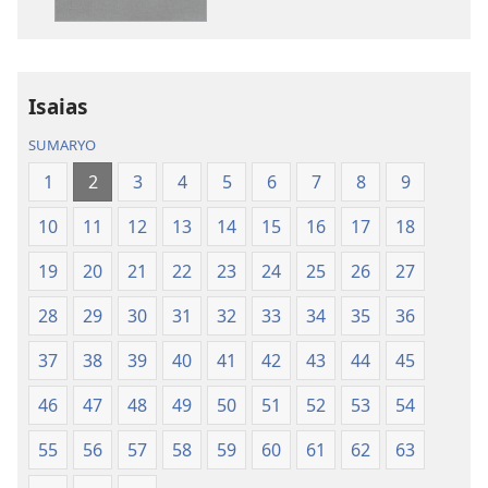
publikasyon
audio
Bag-
Bag-
ong
ong
Kalibotang
Kalibotang
Isaias
Hubad
Hubad
SUMARYO
sa
sa
Balaang
Balaang
1
2
3
4
5
6
7
8
9
Kasulatan
Kasulatan
10
11
12
13
14
15
16
17
18
(Gihubad
(Gihubad
Gikan
Gikan
19
20
21
22
23
24
25
26
27
sa
sa
2013
2013
28
29
30
31
32
33
34
35
36
nga
nga
37
38
39
40
41
42
43
44
45
Rebisadong
Rebisadong
Edisyon
Edisyon
46
47
48
49
50
51
52
53
54
sa
sa
New
New
55
56
57
58
59
60
61
62
63
World
World