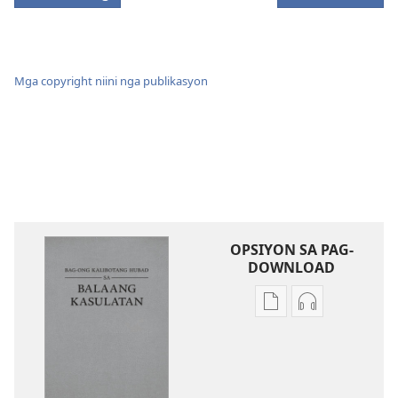
Mga copyright niini nga publikasyon
OPSIYON SA PAG-
DOWNLOAD
Opsiyon
Opsiyon
sa
sa
pag-
pag-
download
download
sa
sa