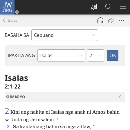
JW.ORG
Log
In
Ilisi
Pangitaa
IPA
(mo-
ang
sa
AN
Isaias
open
pinulongan
JW.ORG
ME
ug
sa
BASAHA SA
bag-
site
ong
window)
Kapitulo
IPAKITA ANG
Basahon
sa
Bibliya
Isaias
2:1-22
SUMARYO
2
Kini ang nakita ni Isaias nga anak ni Amoz bahin
+
sa Juda ug Jerusalem:
2
*
Sa kaulahiang bahin sa mga adlaw,