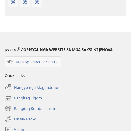
64
65
66
Translation
Translation
of
of
the
the
Holy
Holy
Scriptures)
Scriptures)
®
JW.ORG
/ OPISYAL NGA WEBSITE SA MGA SAKSI NI JEHOVA
Mga Appearance Setting
Quick Links
Hangyo nga Magpaduaw
Pangitag Tigom
(mo-
open
Pangitag Kombensiyon
(mo-
ug
open
bag-
Unsay Bag-o
ug
ong
bag-
window)
Video