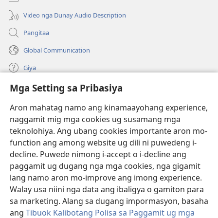
ong
window)
Video nga Dunay Audio Description
Pangitaa
Global Communication
Giya
Mga Setting sa Pribasiya
Donasyon
(mo-
open
Aron mahatag namo ang kinamaayohang experience,
ug
naggamit mig mga cookies ug susamang mga
Watchtower ONLINE NGA LIBRARYA
(mo-
bag-
teknolohiya. Ang ubang cookies importante aron mo-
open
ong
®
JW Hub
function ang among website ug dili ni puwedeng i-
ug
window)
(mo-
bag-
decline. Puwede nimong i-accept o i-decline ang
open
ong
®
JW Library
ug
paggamit ug dugang nga mga cookies, nga gigamit
window)
bag-
lang namo aron mo-improve ang imong experience.
ong
Watchtower Library
Walay usa niini nga data ang ibaligya o gamiton para
window)
sa marketing. Alang sa dugang impormasyon, basaha
ang
Tibuok Kalibotang Polisa sa Paggamit ug mga