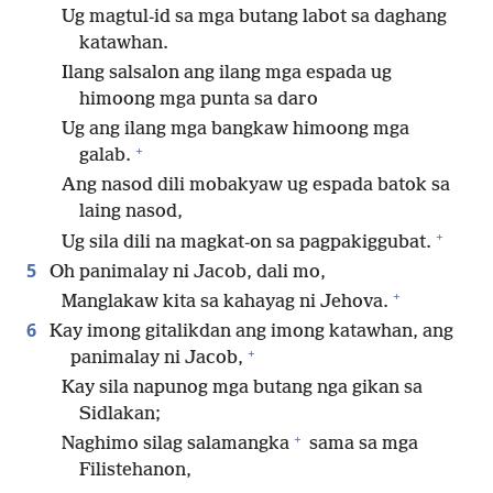
Ug magtul-id sa mga butang labot sa daghang
katawhan.
Ilang salsalon ang ilang mga espada ug
himoong mga punta sa daro
Ug ang ilang mga bangkaw himoong mga
+
galab.
Ang nasod dili mobakyaw ug espada batok sa
laing nasod,
+
Ug sila dili na magkat-on sa pagpakiggubat.
5
Oh panimalay ni Jacob, dali mo,
+
Manglakaw kita sa kahayag ni Jehova.
6
Kay imong gitalikdan ang imong katawhan, ang
+
panimalay ni Jacob,
Kay sila napunog mga butang nga gikan sa
Sidlakan;
+
Naghimo silag salamangka
sama sa mga
Filistehanon,