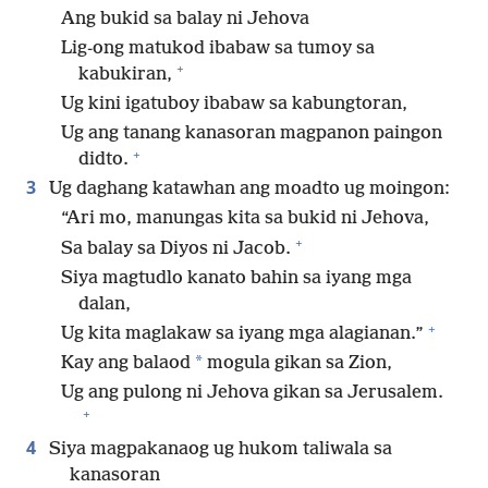
Ang bukid sa balay ni Jehova
Lig-ong matukod ibabaw sa tumoy sa
+
kabukiran,
Ug kini igatuboy ibabaw sa kabungtoran,
Ug ang tanang kanasoran magpanon paingon
+
didto.
3
Ug daghang katawhan ang moadto ug moingon:
“Ari mo, manungas kita sa bukid ni Jehova,
+
Sa balay sa Diyos ni Jacob.
Siya magtudlo kanato bahin sa iyang mga
dalan,
+
Ug kita maglakaw sa iyang mga alagianan.”
*
Kay ang balaod
mogula gikan sa Zion,
Ug ang pulong ni Jehova gikan sa Jerusalem.
+
4
Siya magpakanaog ug hukom taliwala sa
kanasoran