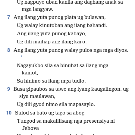
Ug nagpuyo uban kanila ang daghang anak sa
mga langyaw.
7
Ang ilang yuta punog plata ug bulawan,
Ug walay kinutoban ang ilang bahandi.
Ang ilang yuta punog kabayo,
+
Ug dili maihap ang ilang karo.
8
Ang ilang yuta punog walay pulos nga mga diyos.
+
Nagayukbo sila sa binuhat sa ilang mga
kamot,
Sa hinimo sa ilang mga tudlo.
9
Busa gipaubos sa tawo ang iyang kaugalingon, ug
siya maulawan,
Ug dili gyod nimo sila mapasaylo.
10
Sulod sa bato ug tago sa abog
Tungod sa makalilisang nga presensiya ni
Jehova
+