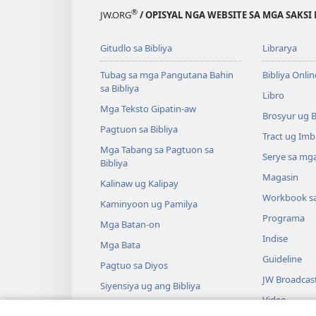
®
JW.ORG
/ OPISYAL NGA WEBSITE SA MGA SAKSI 
Gitudlo sa Bibliya
Librarya
Tubag sa mga Pangutana Bahin
Bibliya Onlin
sa Bibliya
Libro
Mga Teksto Gipatin-aw
Brosyur ug 
Pagtuon sa Bibliya
Tract ug Imb
Mga Tabang sa Pagtuon sa
Serye sa mga
Bibliya
Magasin
Kalinaw ug Kalipay
Workbook s
Kaminyoon ug Pamilya
Programa
Mga Batan-on
Indise
Mga Bata
Guideline
Pagtuo sa Diyos
JW Broadcas
Siyensiya ug ang Bibliya
Video
Kasaysayan ug ang Bibliya