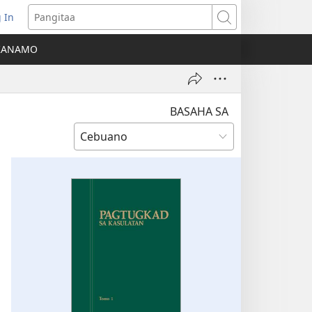
 In
o-
Pangitaa
pen
KANAMO
g
g-
ng
ndow)
BASAHA SA