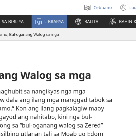
Cebuano
Log
Pagpilig
(m
pinulongan
o
 SA BIBLIYA
LIBRARYA
BALITA
BAHIN 
u
ba
amo, Bul-oganang Walog sa mga
o
wi
ang Walog sa mga
aghubit sa nangikyas nga mga
w dala ang ilang mga manggad tabok sa
amo.” Kon ang ilang pagkalagiw maoy
gayod ang nahitabo, kini nga bul-
ong sa “bul-oganang walog sa Zered”
gsilbing utlanan tali sa Moab ug Edom