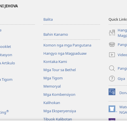
NI JEHOVA
Balita
Quick Link
e
Hang
Bahin Kanamo
Mag
Pang
Komon nga mga Pangutana
Booklet
(mo-
open
Hangyo nga Magpaduaw
Vide
itasyon
ug
Kontaka Kami
 Artikulo
bag-
Pang
ong
Mga Tour sa Bethel
window)
Mga Tigom
Giya
a Tigom
Memoryal
Don
Mga Kombensiyon
(mo-
open
Kalihokan
ug
Wat
Mga Eksperyensiya
®
bag-
(mo-
ting
NGA
ong
open
Tibuok Kalibotan
window)
JW L
ug