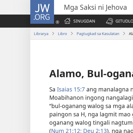
JW.ORG
Mga Saksi ni Jehova
SINUGDAN
GITUDLO
Librarya
Libro
Pagtugkad sa Kasulatan
Al
Alamo, Bul-ogan
Sa
Isaias 15:7
ang manalagna n
Moabihanon ingong nangalagi
“bul-oganang walog sa mga al
paingon sa H, nga lagmit mao 
oganang walog tingali nagtum
(
Num 21:12;
Deu 2:13
), nga na