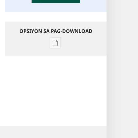
OPSIYON SA PAG-DOWNLOAD
Opsiyon
sa
pag-
download
sa
publikasyon
Pagtugkad
sa
Kasulatan