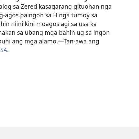
walog sa Zered kasagarang gituohan nga
ag-agos paingon sa H nga tumoy sa
in niini kini moagos agi sa usa ka
akan sa ubang mga bahin ug sa ingon
buhi ang mga alamo.​—Tan-awa ang
 SA
.