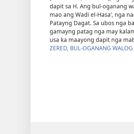
dapit sa H. Ang bul-oganang 
mao ang Wadi el-Hasaʼ, nga n
Patayng Dagat. Sa ubos nga bah
gamayng patag nga may kalam
usa ka maayong dapit nga ma
ZERED, BUL-OGANANG WALOG