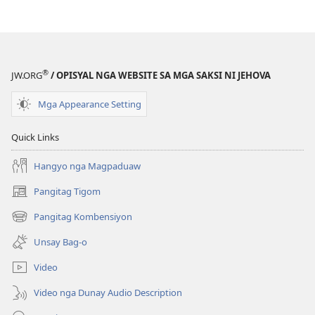
sa
Kasulatan
®
JW.ORG
/ OPISYAL NGA WEBSITE SA MGA SAKSI NI JEHOVA
Mga Appearance Setting
Quick Links
Hangyo nga Magpaduaw
Pangitag Tigom
(mo-
open
Pangitag Kombensiyon
(mo-
ug
open
bag-
Unsay Bag-o
ug
ong
bag-
window)
Video
ong
window)
Video nga Dunay Audio Description