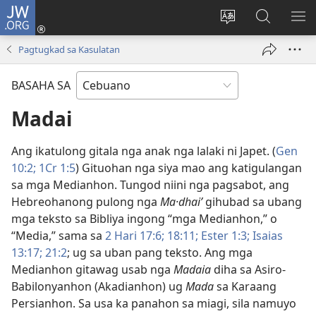
JW.ORG
Log
In
Ilisi
Pangitaa
IPA
(mo-
ang
sa
AN
Pagtugkad sa Kasulatan
open
pinulongan
JW.ORG
ME
ug
sa
BASAHA SA
bag-
site
ong
Madai
window)
Ang ikatulong gitala nga anak nga lalaki ni Japet. (
Gen
10:2;
1Cr 1:5
) Gituohan nga siya mao ang katigulangan
sa mga Medianhon. Tungod niini nga pagsabot, ang
Hebreohanong pulong nga
Ma·dhaiʹ
gihubad sa ubang
mga teksto sa Bibliya ingong “mga Medianhon,” o
“Media,” sama sa
2 Hari 17:6;
18:11;
Ester 1:3;
Isaias
13:17;
21:2
; ug sa uban pang teksto. Ang mga
Medianhon gitawag usab nga
Madaia
diha sa Asiro-
Babilonyanhon (Akadianhon) ug
Mada
sa Karaang
Persianhon. Sa usa ka panahon sa miagi, sila namuyo