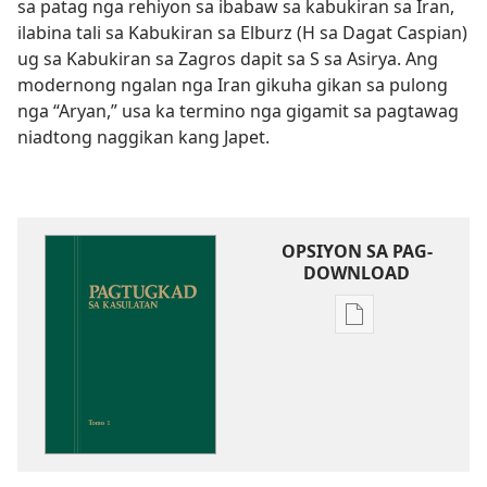
sa patag nga rehiyon sa ibabaw sa kabukiran sa Iran,
ilabina tali sa Kabukiran sa Elburz (H sa Dagat Caspian)
ug sa Kabukiran sa Zagros dapit sa S sa Asirya. Ang
modernong ngalan nga Iran gikuha gikan sa pulong
nga “Aryan,” usa ka termino nga gigamit sa pagtawag
niadtong naggikan kang Japet.
OPSIYON SA PAG-
DOWNLOAD
Opsiyon
sa
pag-
download
sa
publikasyon
Pagtugkad