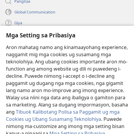
Pangitaa
Global Communication
Giya
Mga Setting sa Pribasiya
Donasyon
(mo-
open
Aron mahatag namo ang kinamaayohang experience,
ug
naggamit mig mga cookies ug susamang mga
Watchtower ONLINE NGA LIBRARYA
(mo-
bag-
teknolohiya. Ang ubang cookies importante aron mo-
open
ong
®
JW Hub
function ang among website ug dili ni puwedeng i-
ug
window)
(mo-
bag-
decline. Puwede nimong i-accept o i-decline ang
open
ong
®
JW Library
ug
paggamit ug dugang nga mga cookies, nga gigamit
window)
bag-
lang namo aron mo-improve ang imong experience.
ong
Watchtower Library
Walay usa niini nga data ang ibaligya o gamiton para
window)
sa marketing. Alang sa dugang impormasyon, basaha
ang
Tibuok Kalibotang Polisa sa Paggamit ug mga
Cookies ug Ubang Susamang Teknolohiya
. Puwede
Copyright
© 2026 Watch Tower Bible and Tract Society of Pennsylvania.
nimong ma-customize ang imong mga setting bisan
KONDISYONES SA PAGGAMIT
|
POLISA SA PRIBASIYA
|
MGA SETTING
kanus-a pinaagi sa
Mga Setting sa Pribasiya
.