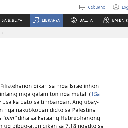
Cebuano
Log
Pagpilig
(m
pinulongan
o
 SA BIBLIYA
LIBRARYA
BALITA
BAHIN 
u
ba
im
o
wi
Filistehanon gikan sa mga Israelinhon
inlaing mga galamiton nga metal. (
1Sa
 usa ka bato sa timbangan. Ang ubay-
 nga nakubkoban didto sa Palestina
sa
“pim”
diha sa karaang Hebreohanong
in ug gibug-aton gikan sa 7.18 ngadto sa