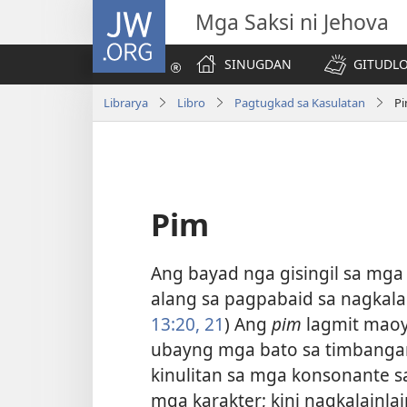
JW.ORG
Mga Saksi ni Jehova
SINUGDAN
GITUDLO
Librarya
Libro
Pagtugkad sa Kasulatan
P
Pim
Ang bayad nga gisingil sa mga 
alang sa pagpabaid sa nagkala
13:​20, 21
) Ang
pim
lagmit maoy
ubayng mga bato sa timbangan
kinulitan sa mga konsonante 
mga karakter; kini nagkalainla