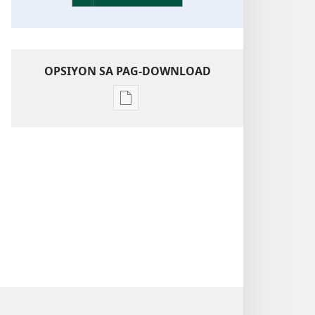
OPSIYON SA PAG-DOWNLOAD
Opsiyon
sa
pag-
download
sa
publikasyon
Pagtugkad
sa
Kasulatan