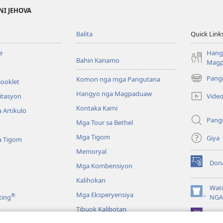
NI JEHOVA
Balita
Quick Link
e
Hang
Bahin Kanamo
Mag
Pang
Komon nga mga Pangutana
Booklet
(mo-
open
Hangyo nga Magpaduaw
Vide
itasyon
ug
Kontaka Kami
 Artikulo
bag-
Pang
ong
Mga Tour sa Bethel
window)
Mga Tigom
Giya
a Tigom
Memoryal
Don
Mga Kombensiyon
(mo-
open
Kalihokan
ug
Wat
Mga Eksperyensiya
®
bag-
(mo-
ting
NGA
ong
open
Tibuok Kalibotan
window)
JW L
ug