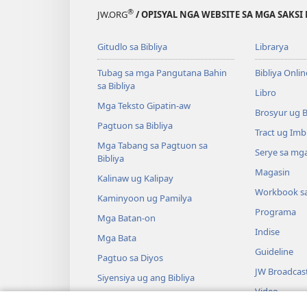
®
JW.ORG
/ OPISYAL NGA WEBSITE SA MGA SAKSI 
Gitudlo sa Bibliya
Librarya
Tubag sa mga Pangutana Bahin
Bibliya Onlin
sa Bibliya
Libro
Mga Teksto Gipatin-aw
Brosyur ug 
Pagtuon sa Bibliya
Tract ug Imb
Mga Tabang sa Pagtuon sa
Serye sa mga
Bibliya
Magasin
Kalinaw ug Kalipay
Workbook s
Kaminyoon ug Pamilya
Programa
Mga Batan-on
Indise
Mga Bata
Guideline
Pagtuo sa Diyos
JW Broadcas
Siyensiya ug ang Bibliya
Video
Kasaysayan ug ang Bibliya