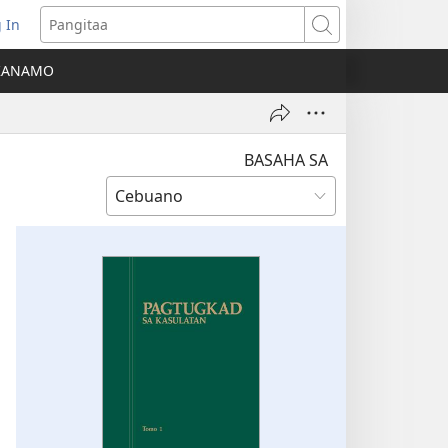
 In
o-
Pangitaa
pen
KANAMO
g
g-
ng
ndow)
BASAHA SA