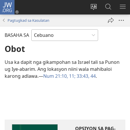
JW.ORG
Log
In
Ilisi
Pangitaa
IPA
(mo-
ang
sa
AN
Pagtugkad sa Kasulatan
open
pinulongan
JW.ORG
ME
ug
sa
BASAHA SA
bag-
site
ong
Obot
window)
Usa ka dapit nga gikampohan sa Israel tali sa Punon
ug Iye-abarim. Ang lokasyon niini wala mahibaloi
karong adlawa.​—
Num 21:​10, 11;
33:​43, 44
.
OPSIYON SA PAG-