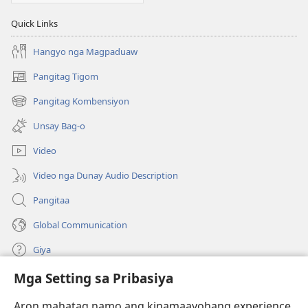
Quick Links
Hangyo nga Magpaduaw
Pangitag Tigom
(mo-
open
Pangitag Kombensiyon
(mo-
ug
open
bag-
Unsay Bag-o
ug
ong
bag-
window)
Video
ong
window)
Video nga Dunay Audio Description
Pangitaa
Global Communication
Giya
Mga Setting sa Pribasiya
Donasyon
(mo-
open
Aron mahatag namo ang kinamaayohang experience,