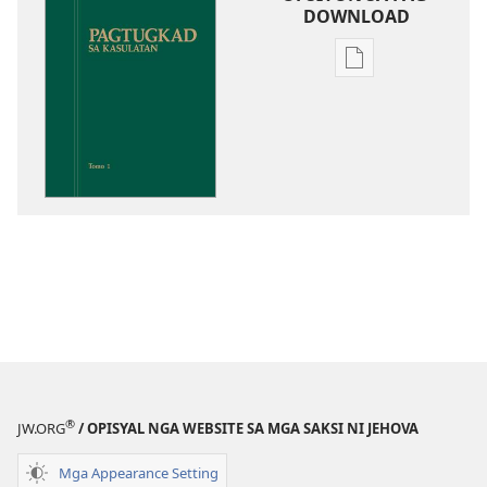
DOWNLOAD
Opsiyon
sa
pag-
download
sa
publikasyon
Pagtugkad
sa
Kasulatan
®
JW.ORG
/ OPISYAL NGA WEBSITE SA MGA SAKSI NI JEHOVA
Mga Appearance Setting