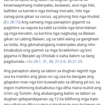
kinamaayohang materyales, bulawan, asul nga hilo,
balhibo sa karnero nga tininag morado, hilo nga
sanag-pula gikan sa
coccus,
ug pinong lino nga linubid.
(
Ex 28:15
) Ang samang mga panapton gigamit sa
paghimo sa napulo ka tabil sa tolda nga binordahan
ug mga kerubin, sa kortina nga nagbulag sa Balaan
gikan sa Labing Balaan, ug sa tabil alang sa ganghaan
sa tolda. Ang gikinahanglang materyales alang niini
kinabubut-ong giamot sa mga Israelinhon ug kini
gigama ni Bezalel ug Oholiab o kaha ilalom sa ilang
pagdumala.​—
Ex 26:​1,
31,
36;
31:2-6;
35:21-29
.
Ang panapton alang sa tabon sa dughan lagmit nga
usa ka maniko ang gitas-on ug usa ka dangaw ang
gilapdon mao nga kini kuwadrado sa dihang pil-on, sa
ingon mahimong bulsabulsa nga diha niana isulod ang
Urim ug Tumim. Ang atubangang bahin sa tabon sa
dughan gidayandayanan ug 12 ka bililhong mga bato
nga gihal-op diha sa mga suksokanan nga bulawan ug