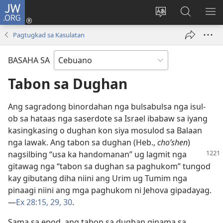
JW.ORG
Log
In
Ilisi
Pangitaa
IPA
(mo-
ang
sa
AN
Pagtugkad sa Kasulatan
open
pinulongan
JW.ORG
ME
ug
sa
BASAHA SA
bag-
site
ong
Tabon sa Dughan
window)
Ang sagradong binordahan nga bulsabulsa nga isul-
ob sa hataas nga saserdote sa Israel ibabaw sa iyang
kasingkasing o dughan kon siya mosulod sa Balaan
nga lawak. Ang tabon sa dughan (Heb.,
choʹshen
)
nagsilbing “usa ka
handomanan” ug lagmit nga
gitawag nga “tabon sa dughan sa paghukom” tungod
kay gibutang diha niini ang Urim ug Tumim nga
pinaagi niini ang mga paghukom ni Jehova gipadayag.​
—
Ex 28:​15,
29, 30
.
Sama sa epod, ang tabon sa dughan ginama sa