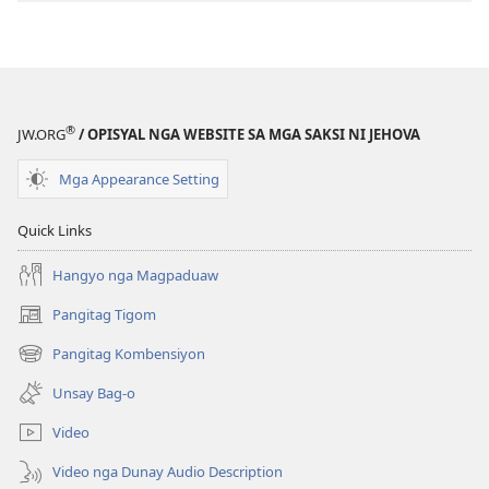
Pagtugkad
sa
Kasulatan
®
JW.ORG
/ OPISYAL NGA WEBSITE SA MGA SAKSI NI JEHOVA
Mga Appearance Setting
Quick Links
Hangyo nga Magpaduaw
Pangitag Tigom
(mo-
open
Pangitag Kombensiyon
(mo-
ug
open
bag-
Unsay Bag-o
ug
ong
bag-
window)
Video
ong
window)
Video nga Dunay Audio Description