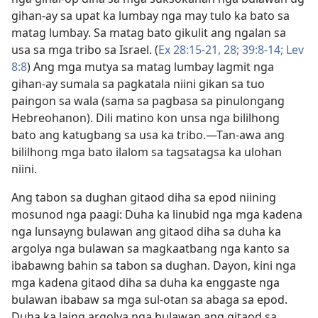
gihan-ay sa upat ka lumbay nga may tulo ka bato sa
matag lumbay. Sa matag bato gikulit ang ngalan sa
usa sa mga tribo sa Israel. (
Ex 28:15-21,
28;
39:8-14;
Lev
8:8
) Ang mga mutya sa matag lumbay lagmit nga
gihan-ay sumala sa pagkatala niini gikan sa tuo
paingon sa wala (sama sa pagbasa sa pinulongang
Hebreohanon). Dili matino kon unsa nga bililhong
bato ang katugbang sa usa ka tribo.​—Tan-awa ang
bililhong mga bato ilalom sa tagsatagsa ka ulohan
niini.
Ang tabon sa dughan gitaod diha sa epod niining
mosunod nga paagi: Duha ka linubid nga mga kadena
nga lunsayng bulawan ang gitaod diha sa duha ka
argolya nga bulawan sa magkaatbang nga kanto sa
ibabawng bahin sa tabon sa dughan. Dayon, kini nga
mga kadena gitaod diha sa duha ka enggaste nga
bulawan ibabaw sa mga sul-otan sa abaga sa epod.
Duha ka laing argolya nga bulawan ang gitaod sa