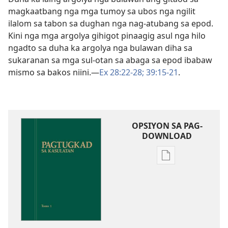
magkaatbang nga mga tumoy sa ubos nga ngilit
ilalom sa tabon sa dughan nga nag-atubang sa epod.
Kini nga mga argolya gihigot pinaagig asul nga hilo
ngadto sa duha ka argolya nga bulawan diha sa
sukaranan sa mga sul-otan sa abaga sa epod ibabaw
mismo sa bakos niini.​—
Ex 28:22-28;
39:15-21
.
OPSIYON SA PAG-
DOWNLOAD
Opsiyon
sa
pag-
download
sa
publikasyon