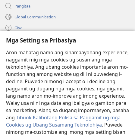
Pangitaa
Global Communication
Giya
Mga Setting sa Pribasiya
Donasyon
(mo-
open
Aron mahatag namo ang kinamaayohang experience,
ug
naggamit mig mga cookies ug susamang mga
Watchtower ONLINE NGA LIBRARYA
(mo-
bag-
teknolohiya. Ang ubang cookies importante aron mo-
open
ong
®
JW Hub
function ang among website ug dili ni puwedeng i-
ug
window)
(mo-
bag-
decline. Puwede nimong i-accept o i-decline ang
open
ong
®
JW Library
ug
paggamit ug dugang nga mga cookies, nga gigamit
window)
bag-
lang namo aron mo-improve ang imong experience.
ong
Watchtower Library
Walay usa niini nga data ang ibaligya o gamiton para
window)
sa marketing. Alang sa dugang impormasyon, basaha
ang
Tibuok Kalibotang Polisa sa Paggamit ug mga
Cookies ug Ubang Susamang Teknolohiya
. Puwede
Copyright
© 2026 Watch Tower Bible and Tract Society of Pennsylvania.
nimong ma-customize ang imong mga setting bisan