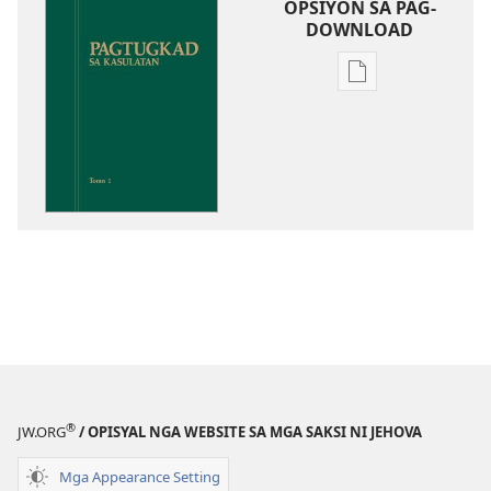
OPSIYON SA PAG-
DOWNLOAD
Opsiyon
sa
pag-
download
sa
publikasyon
Pagtugkad
sa
Kasulatan
®
JW.ORG
/ OPISYAL NGA WEBSITE SA MGA SAKSI NI JEHOVA
Mga Appearance Setting