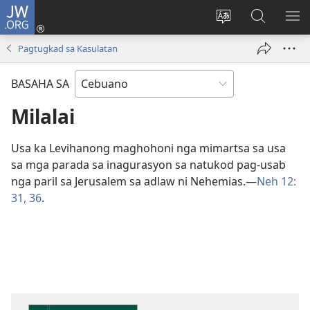
JW.ORG
Log
In
Ilisi
Pangitaa
IPA
(mo-
ang
sa
AN
Pagtugkad sa Kasulatan
open
pinulongan
JW.ORG
ME
ug
sa
BASAHA SA
bag-
site
ong
Milalai
window)
Usa ka Levihanong maghohoni nga mimartsa sa usa
sa mga parada sa inagurasyon sa natukod pag-usab
nga paril sa Jerusalem sa adlaw ni Nehemias.​—
Neh 12:​
31,
36
.