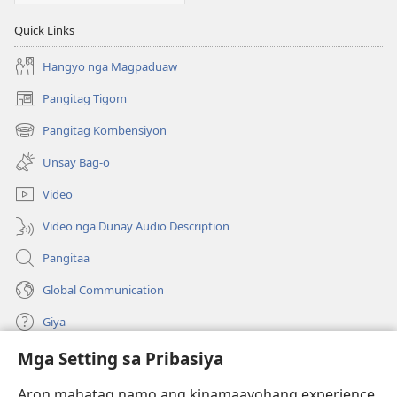
Quick Links
Hangyo nga Magpaduaw
Pangitag Tigom
(mo-
open
Pangitag Kombensiyon
(mo-
ug
open
bag-
Unsay Bag-o
ug
ong
bag-
window)
Video
ong
window)
Video nga Dunay Audio Description
Pangitaa
Global Communication
Giya
Mga Setting sa Pribasiya
Donasyon
(mo-
open
Aron mahatag namo ang kinamaayohang experience,