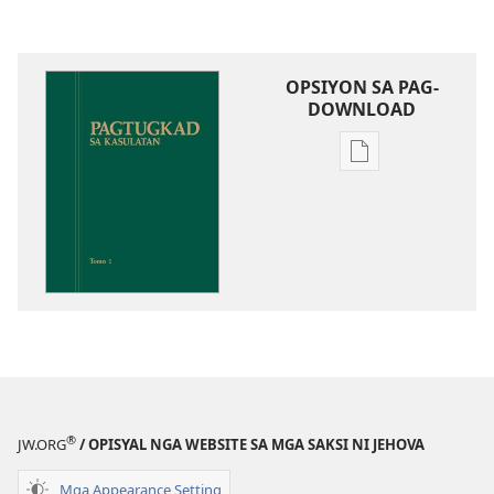
OPSIYON SA PAG-
DOWNLOAD
Opsiyon
sa
pag-
download
sa
publikasyon
Pagtugkad
sa
Kasulatan
®
JW.ORG
/ OPISYAL NGA WEBSITE SA MGA SAKSI NI JEHOVA
Mga Appearance Setting