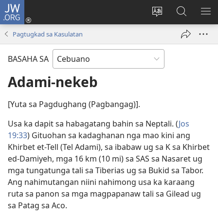
JW.ORG
Log
In
Ilisi
Pangitaa
IPA
(mo-
ang
sa
AN
Pagtugkad sa Kasulatan
open
pinulongan
JW.ORG
ME
ug
sa
BASAHA SA
bag-
site
ong
Adami-nekeb
window)
[Yuta sa Pagdughang (Pagbangag)].
Usa ka dapit sa habagatang bahin sa Neptali. (
Jos
19:33
) Gituohan sa kadaghanan nga mao kini ang
Khirbet et-Tell (Tel Adami), sa ibabaw ug sa K sa Khirbet
ed-Damiyeh, mga 16 km (10 mi) sa SAS sa Nasaret ug
mga tungatunga tali sa Tiberias ug sa Bukid sa Tabor.
Ang nahimutangan niini nahimong usa ka karaang
ruta sa panon sa mga magpapanaw tali sa Gilead ug
sa Patag sa Aco.