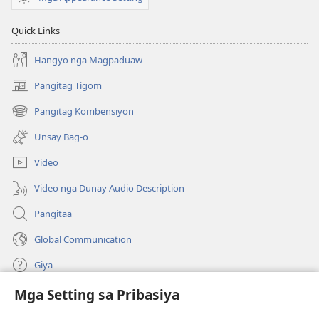
Quick Links
Hangyo nga Magpaduaw
Pangitag Tigom
(mo-
open
Pangitag Kombensiyon
(mo-
ug
open
bag-
Unsay Bag-o
ug
ong
bag-
window)
Video
ong
window)
Video nga Dunay Audio Description
Pangitaa
Global Communication
Giya
Mga Setting sa Pribasiya
Donasyon
(mo-