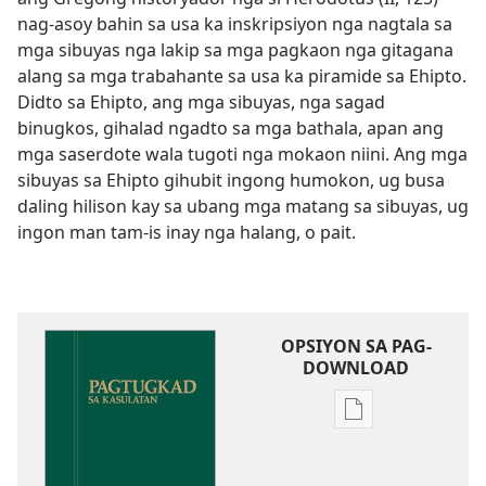
nag-asoy bahin sa usa ka inskripsiyon nga nagtala sa
mga sibuyas nga lakip sa mga pagkaon nga gitagana
alang sa mga trabahante sa usa ka piramide sa Ehipto.
Didto sa Ehipto, ang mga sibuyas, nga sagad
binugkos, gihalad ngadto sa mga bathala, apan ang
mga saserdote wala tugoti nga mokaon niini. Ang mga
sibuyas sa Ehipto gihubit ingong humokon, ug busa
daling hilison kay sa ubang mga matang sa sibuyas, ug
ingon man tam-is inay nga halang, o pait.
OPSIYON SA PAG-
DOWNLOAD
Opsiyon
sa
pag-