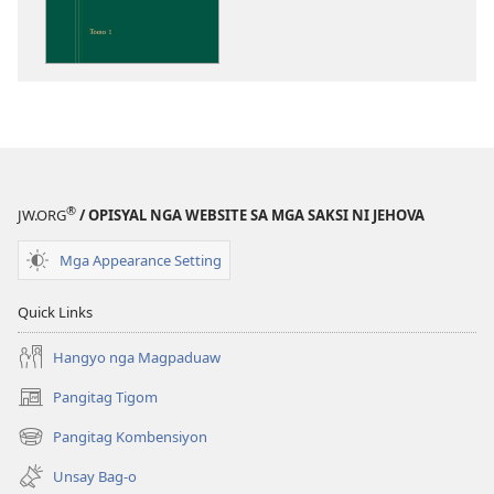
download
sa
publikasyon
Pagtugkad
sa
Kasulatan
®
JW.ORG
/ OPISYAL NGA WEBSITE SA MGA SAKSI NI JEHOVA
Mga Appearance Setting
Quick Links
Hangyo nga Magpaduaw
Pangitag Tigom
(mo-
open
Pangitag Kombensiyon
(mo-
ug
open
bag-
Unsay Bag-o
ug
ong