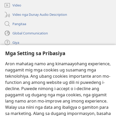
bag-
window)
Video
ong
window)
Video nga Dunay Audio Description
Pangitaa
Global Communication
Giya
Mga Setting sa Pribasiya
Donasyon
(mo-
open
Aron mahatag namo ang kinamaayohang experience,
ug
naggamit mig mga cookies ug susamang mga
Watchtower ONLINE NGA LIBRARYA
(mo-
bag-
teknolohiya. Ang ubang cookies importante aron mo-
open
ong
®
JW Hub
function ang among website ug dili ni puwedeng i-
ug
window)
(mo-
bag-
decline. Puwede nimong i-accept o i-decline ang
open
ong
®
JW Library
ug
paggamit ug dugang nga mga cookies, nga gigamit
window)
bag-
lang namo aron mo-improve ang imong experience.
ong
Watchtower Library
Walay usa niini nga data ang ibaligya o gamiton para
window)
sa marketing. Alang sa dugang impormasyon, basaha