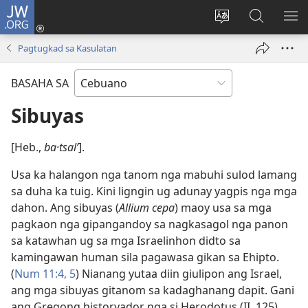
JW.ORG
Log
In
Ilisi
Pangitaa
IPA
(mo-
ang
sa
AN
Pagtugkad sa Kasulatan
open
pinulongan
JW.ORG
ME
ug
sa
BASAHA SA
bag-
site
ong
Sibuyas
window)
[Heb.,
ba·tsalʹ
].
Usa ka halangon nga tanom nga mabuhi sulod lamang
sa duha ka tuig. Kini ligngin ug adunay yagpis nga mga
dahon. Ang sibuyas (
Allium cepa
) maoy usa sa mga
pagkaon nga gipangandoy sa nagkasagol nga panon
sa katawhan ug sa mga Israelinhon didto sa
kamingawan human sila pagawasa gikan sa Ehipto.
(
Num 11:​4, 5
) Nianang yutaa diin giulipon ang Israel,
ang mga sibuyas gitanom sa kadaghanang dapit. Gani
ang Gregong historyador nga si Herodotus (II, 125)