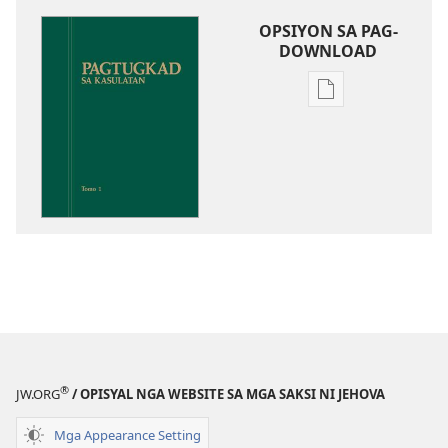
OPSIYON SA PAG-
DOWNLOAD
Opsiyon
sa
pag-
download
sa
publikasyon
Pagtugkad
sa
Kasulatan
®
JW.ORG
/ OPISYAL NGA WEBSITE SA MGA SAKSI NI JEHOVA
Mga Appearance Setting