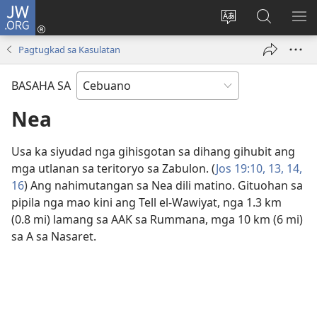
JW.ORG
Log
In
Ilisi
Pangitaa
IPA
(mo-
ang
sa
AN
Pagtugkad sa Kasulatan
open
pinulongan
JW.ORG
ME
ug
sa
BASAHA SA
bag-
site
ong
Nea
window)
Usa ka siyudad nga gihisgotan sa dihang gihubit ang
mga utlanan sa teritoryo sa Zabulon. (
Jos 19:​10,
13, 14,
16
) Ang nahimutangan sa Nea dili matino. Gituohan sa
pipila nga mao kini ang Tell el-Wawiyat, nga 1.3 km
(0.8 mi) lamang sa AAK sa Rummana, mga 10 km (6 mi)
sa A sa Nasaret.