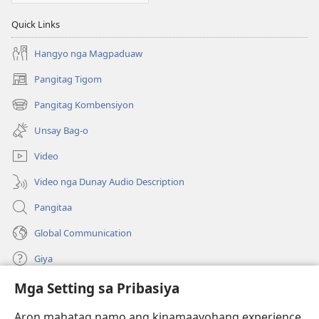
Quick Links
Hangyo nga Magpaduaw
Pangitag Tigom
(mo-
open
Pangitag Kombensiyon
(mo-
ug
open
bag-
Unsay Bag-o
ug
ong
bag-
window)
Video
ong
window)
Video nga Dunay Audio Description
Pangitaa
Global Communication
Giya
Mga Setting sa Pribasiya
Donasyon
(mo-
open
Aron mahatag namo ang kinamaayohang experience,