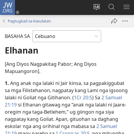
JW.ORG
Log
In
Ilisi
Pangitaa
IPA
(mo-
ang
sa
AN
Pagtugkad sa Kasulatan
open
pinulongan
JW.ORG
ME
ug
sa
BASAHA SA
bag-
site
ong
Elhanan
window)
[Ang Diyos Nagpakitag Pabor; Ang Diyos
Mapuangoron].
1.
Ang anak nga lalaki ni Jair kinsa, sa pagpakiggubat
sa mga Filistehanon, nagpatay kang Lami nga igsoong
lalaki ni Goliat nga Gitihanon. (
1Cr 20:5
) Sa
2 Samuel
21:19
si Elhanan gitawag nga “anak nga lalaki ni Jaare-
oregim nga taga-Betlehem,” ug giingon nga siya
nagpatay kang Goliat. Apan, gituohan sa daghang
eskolar nga ang orihinal nga mabasa sa
2 Samuel
21:19
maoy pareho sa
1 Cronicas 20:​5
, nga mitungha