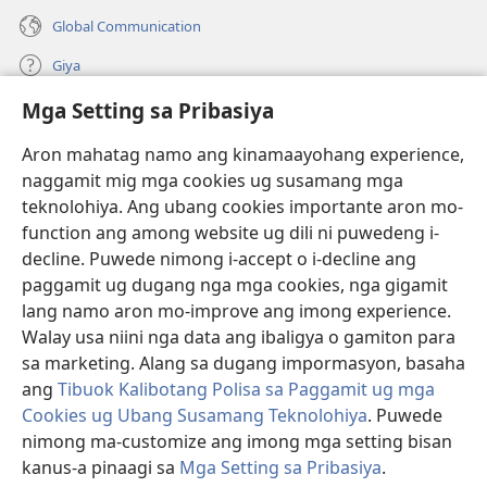
Global Communication
Giya
Mga Setting sa Pribasiya
Donasyon
(mo-
open
Aron mahatag namo ang kinamaayohang experience,
ug
naggamit mig mga cookies ug susamang mga
Watchtower ONLINE NGA LIBRARYA
(mo-
bag-
teknolohiya. Ang ubang cookies importante aron mo-
open
ong
®
JW Hub
function ang among website ug dili ni puwedeng i-
ug
window)
(mo-
bag-
decline. Puwede nimong i-accept o i-decline ang
open
ong
®
JW Library
ug
paggamit ug dugang nga mga cookies, nga gigamit
window)
bag-
lang namo aron mo-improve ang imong experience.
ong
Watchtower Library
Walay usa niini nga data ang ibaligya o gamiton para
window)
sa marketing. Alang sa dugang impormasyon, basaha
ang
Tibuok Kalibotang Polisa sa Paggamit ug mga
Cookies ug Ubang Susamang Teknolohiya
. Puwede
Copyright
© 2026 Watch Tower Bible and Tract Society of Pennsylvania.
nimong ma-customize ang imong mga setting bisan
KONDISYONES SA PAGGAMIT
|
POLISA SA PRIBASIYA
|
MGA SETTING
kanus-a pinaagi sa
Mga Setting sa Pribasiya
.
SA PRIBASIYA