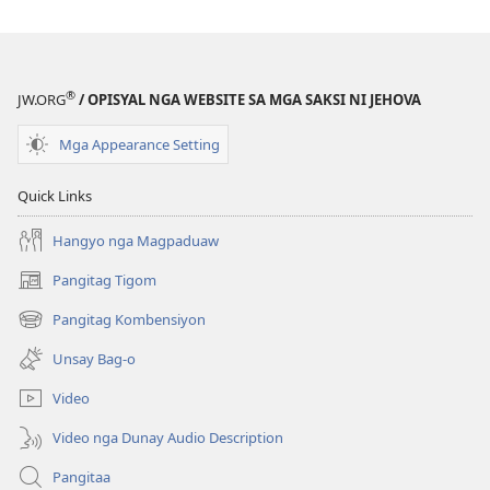
sa
Kasulatan
®
JW.ORG
/ OPISYAL NGA WEBSITE SA MGA SAKSI NI JEHOVA
Mga Appearance Setting
Quick Links
Hangyo nga Magpaduaw
Pangitag Tigom
(mo-
open
Pangitag Kombensiyon
(mo-
ug
open
bag-
Unsay Bag-o
ug
ong
bag-
window)
Video
ong
window)
Video nga Dunay Audio Description
Pangitaa