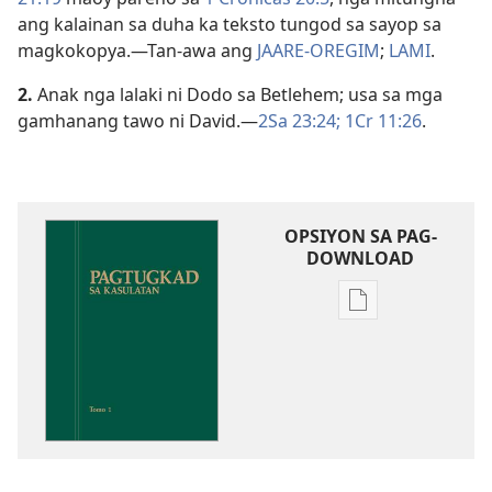
ang kalainan sa duha ka teksto tungod sa sayop sa
magkokopya.​—Tan-awa ang
JAARE-OREGIM
;
LAMI
.
2.
Anak nga lalaki ni Dodo sa Betlehem; usa sa mga
gamhanang tawo ni David.​—
2Sa 23:24;
1Cr 11:26
.
OPSIYON SA PAG-
DOWNLOAD
Opsiyon
sa
pag-
download
sa
publikasyon
Pagtugkad