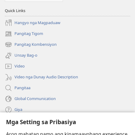
Quick Links
Hangyo nga Magpaduaw
Pangitag Tigom
(mo-
open
Pangitag Kombensiyon
(mo-
ug
open
bag-
Unsay Bag-o
ug
ong
bag-
window)
Video
ong
window)
Video nga Dunay Audio Description
Pangitaa
Global Communication
Giya
Mga Setting sa Pribasiya
Donasyon
(mo-
open
Aron mahatag namo ang kinamaayohang experience,