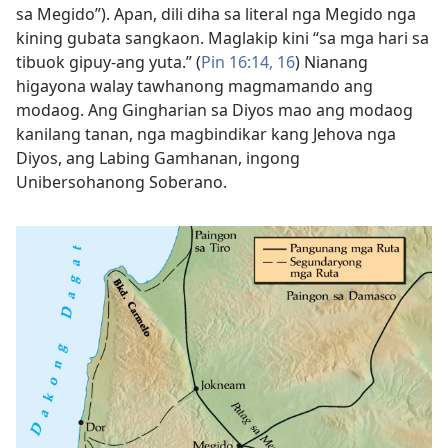
sa Megido”). Apan, dili diha sa literal nga Megido nga
kining gubata sangkaon. Maglakip kini “sa mga hari sa
tibuok gipuy-ang yuta.” (
Pin 16:​14,
16
) Nianang
higayona walay tawhanong magmamando ang
modaog. Ang Gingharian sa Diyos mao ang modaog
kanilang tanan, nga magbindikar kang Jehova nga
Diyos, ang Labing Gamhanan, ingong
Unibersohanong Soberano.