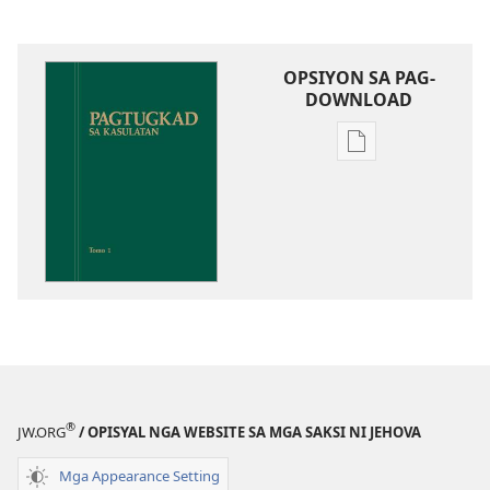
OPSIYON SA PAG-
DOWNLOAD
Opsiyon
sa
pag-
download
sa
publikasyon
Pagtugkad
sa
Kasulatan
®
JW.ORG
/ OPISYAL NGA WEBSITE SA MGA SAKSI NI JEHOVA
Mga Appearance Setting