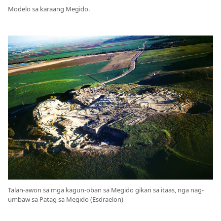
Modelo sa karaang Megido.
Talan-awon sa mga kagun-oban sa Megido gikan sa itaas, nga nag-
umbaw sa Patag sa Megido (Esdraelon)