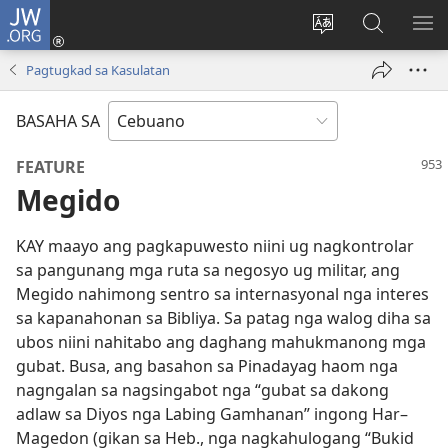
JW.ORG
Log
In
Ilisi
Pangitaa
IPA
(mo-
ang
sa
AN
Pagtugkad sa Kasulatan
open
pinulongan
JW.ORG
ME
ug
sa
BASAHA SA
bag-
site
ong
FEATURE
window)
Megido
KAY maayo ang pagkapuwesto niini ug nagkontrolar
sa pangunang mga ruta sa negosyo ug militar, ang
Megido nahimong sentro sa internasyonal nga interes
sa kapanahonan sa Bibliya. Sa patag nga walog diha sa
ubos niini nahitabo ang daghang mahukmanong mga
gubat. Busa, ang basahon sa Pinadayag haom nga
nagngalan sa nagsingabot nga “gubat sa dakong
adlaw sa Diyos nga Labing Gamhanan” ingong Har–​
Magedon (gikan sa Heb., nga nagkahulogang “Bukid