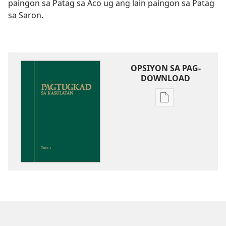
paingon sa Patag sa Aco ug ang lain paingon sa Patag
sa Saron.
OPSIYON SA PAG-
DOWNLOAD
Opsiyon
sa
pag-
download
sa
publikasyon
Pagtugkad
sa
Kasulatan