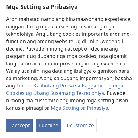
Mga Setting sa Pribasiya
Donasyon
(mo-
open
Aron mahatag namo ang kinamaayohang experience,
ug
naggamit mig mga cookies ug susamang mga
Watchtower ONLINE NGA LIBRARYA
(mo-
bag-
teknolohiya. Ang ubang cookies importante aron mo-
open
ong
®
JW Hub
function ang among website ug dili ni puwedeng i-
ug
window)
(mo-
bag-
decline. Puwede nimong i-accept o i-decline ang
open
ong
®
JW Library
ug
paggamit ug dugang nga mga cookies, nga gigamit
window)
bag-
lang namo aron mo-improve ang imong experience.
ong
Watchtower Library
Walay usa niini nga data ang ibaligya o gamiton para
window)
sa marketing. Alang sa dugang impormasyon, basaha
ang
Tibuok Kalibotang Polisa sa Paggamit ug mga
Cookies ug Ubang Susamang Teknolohiya
. Puwede
Copyright
© 2026 Watch Tower Bible and Tract Society of Pennsylvania.
nimong ma-customize ang imong mga setting bisan
KONDISYONES SA PAGGAMIT
|
POLISA SA PRIBASIYA
|
MGA SETTING
kanus-a pinaagi sa
Mga Setting sa Pribasiya
.
SA PRIBASIYA
I-acccept
I-decline
I-customize