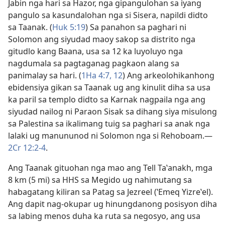
Jabin nga hari sa Hazor, nga gipangulohan sa iyang
pangulo sa kasundalohan nga si Sisera, napildi didto
sa Taanak. (
Huk 5:19
) Sa panahon sa paghari ni
Solomon ang siyudad maoy sakop sa distrito nga
gitudlo kang Baana, usa sa 12 ka luyoluyo nga
nagdumala sa pagtaganag pagkaon alang sa
panimalay sa hari. (
1Ha 4:​7,
12
) Ang arkeolohikanhong
ebidensiya gikan sa Taanak ug ang kinulit diha sa usa
ka paril sa templo didto sa Karnak nagpaila nga ang
siyudad nailog ni Paraon Sisak sa dihang siya misulong
sa Palestina sa ikalimang tuig sa paghari sa anak nga
lalaki ug manununod ni Solomon nga si Rehoboam.​—
2Cr 12:2-4
.
Ang Taanak gituohan nga mao ang Tell Taʽanakh, mga
8 km (5 mi) sa HHS sa Megido ug nahimutang sa
habagatang kiliran sa Patag sa Jezreel (ʽEmeq Yizreʽel).
Ang dapit nag-okupar ug hinungdanong posisyon diha
sa labing menos duha ka ruta sa negosyo, ang usa