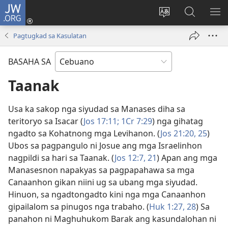
JW.ORG
Log
In
Ilisi
Pangitaa
IPA
(mo-
ang
sa
AN
Pagtugkad sa Kasulatan
open
pinulongan
JW.ORG
ME
ug
sa
BASAHA SA
bag-
site
ong
Taanak
window)
Usa ka sakop nga siyudad sa Manases diha sa
teritoryo sa Isacar (
Jos 17:11;
1Cr 7:29
) nga gihatag
ngadto sa Kohatnong mga Levihanon. (
Jos 21:​20,
25
)
Ubos sa pagpangulo ni Josue ang mga Israelinhon
nagpildi sa hari sa Taanak. (
Jos 12:​7,
21
) Apan ang mga
Manasesnon napakyas sa pagpapahawa sa mga
Canaanhon gikan niini ug sa ubang mga siyudad.
Hinuon, sa ngadtongadto kini nga mga Canaanhon
gipailalom sa pinugos nga trabaho. (
Huk 1:​27, 28
) Sa
panahon ni Maghuhukom Barak ang kasundalohan ni