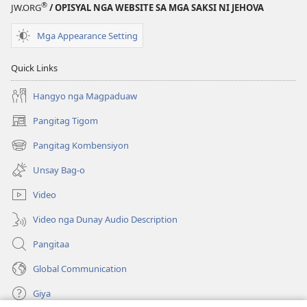
®
JW.ORG
/ OPISYAL NGA WEBSITE SA MGA SAKSI NI JEHOVA
Mga Appearance Setting
Quick Links
Hangyo nga Magpaduaw
Pangitag Tigom
(mo-
open
Pangitag Kombensiyon
(mo-
ug
open
bag-
Unsay Bag-o
ug
ong
bag-
window)
Video
ong
window)
Video nga Dunay Audio Description
Pangitaa
Global Communication
Giya