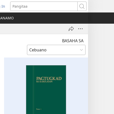
 In
o-
Pangitaa
pen
KANAMO
g
g-
ng
ndow)
BASAHA SA