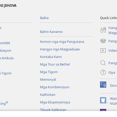
NI JEHOVA
Balita
Quick Link
e
Hang
Bahin Kanamo
Mag
Pang
Komon nga mga Pangutana
Booklet
(mo-
open
Hangyo nga Magpaduaw
Vide
itasyon
ug
Kontaka Kami
 Artikulo
bag-
Pang
ong
Mga Tour sa Bethel
window)
Mga Tigom
Giya
a Tigom
Memoryal
Don
Mga Kombensiyon
(mo-
open
Kalihokan
ug
Wat
Mga Eksperyensiya
®
bag-
(mo-
ting
NGA
ong
open
Tibuok Kalibotan
window)
JW L
ug