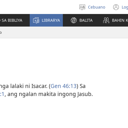
Cebuano
Log
Pagpilig
(m
pinulongan
o
 SA BIBLIYA
LIBRARYA
BALITA
BAHIN 
u
ba
b
o
wi
a lalaki ni Isacar. (
Gen 46:13
) Sa
​1
, ang ngalan makita ingong Jasub.