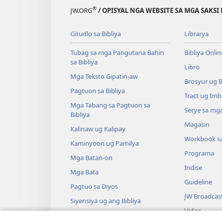
®
JW.ORG
/ OPISYAL NGA WEBSITE SA MGA SAKSI 
Gitudlo sa Bibliya
Librarya
Tubag sa mga Pangutana Bahin
Bibliya Onlin
sa Bibliya
Libro
Mga Teksto Gipatin-aw
Brosyur ug 
Pagtuon sa Bibliya
Tract ug Imb
Mga Tabang sa Pagtuon sa
Serye sa mga
Bibliya
Magasin
Kalinaw ug Kalipay
Workbook s
Kaminyoon ug Pamilya
Programa
Mga Batan-on
Indise
Mga Bata
Guideline
Pagtuo sa Diyos
JW Broadcas
Siyensiya ug ang Bibliya
Video
Kasaysayan ug ang Bibliya