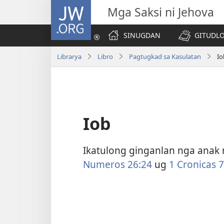
JW.ORG
Mga Saksi ni Jehova
SINUGDAN
GITUDLO
Librarya
Libro
Pagtugkad sa Kasulatan
Io
Iob
Ikatulong ginganlan nga anak ng
Numeros 26:24
ug
1 Cronicas 7: