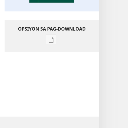
OPSIYON SA PAG-DOWNLOAD
Opsiyon
sa
pag-
download
sa
publikasyon
Pagtugkad
sa
Kasulatan