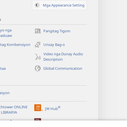
Mga Appearance Setting
s
yo nga
Pangitag Tigom
(mo-
paduaw
open
ug
itag Kombensiyon
Unsay Bag-o
bag-
Video nga Dunay Audio
o
ong
Description
window)
itaa
Global Communication
asyon
chtower ONLINE
®
JW Hub
(mo-
 LIBRARYA
open
®
ug
ibrary
Watchtower Library