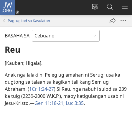
JW.ORG
Log
In
Ilisi
Pangitaa
IPA
(mo-
ang
sa
AN
Pagtugkad sa Kasulatan
open
pinulongan
JW.ORG
ME
ug
sa
BASAHA SA
bag-
site
ong
Reu
window)
[Kauban; Higala].
Anak nga lalaki ni Peleg ug amahan ni Serug; usa ka
dugtong sa talaan sa kagikan tali kang Sem ug
Abraham. (
1Cr 1:24-27
) Si Reu, nga nabuhi sulod sa 239
ka tuig (2239-2000 W.K.P.), maoy katigulangan usab ni
Jesu-Kristo.​—
Gen 11:18-21;
Luc 3:35
.