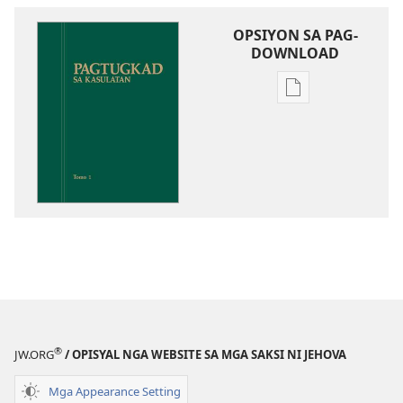
OPSIYON SA PAG-
DOWNLOAD
Opsiyon
sa
pag-
download
sa
publikasyon
Pagtugkad
sa
Kasulatan
®
JW.ORG
/ OPISYAL NGA WEBSITE SA MGA SAKSI NI JEHOVA
Mga Appearance Setting