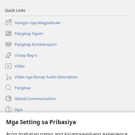
Quick Links
Hangyo nga Magpaduaw
Pangitag Tigom
(mo-
open
Pangitag Kombensiyon
(mo-
ug
open
bag-
Unsay Bag-o
ug
ong
bag-
window)
Video
ong
window)
Video nga Dunay Audio Description
Pangitaa
Global Communication
Giya
Mga Setting sa Pribasiya
Donasyon
(mo-
open
Aron mahatag namo ang kinamaayohang experience,