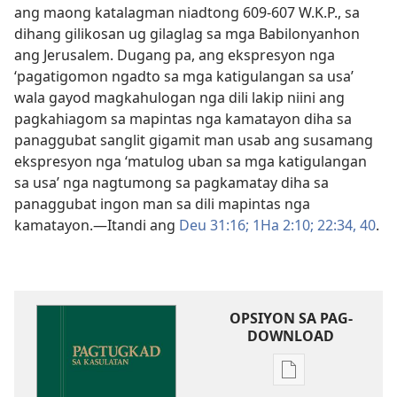
ang maong katalagman niadtong 609-607 W.K.P., sa
dihang gilikosan ug gilaglag sa mga Babilonyanhon
ang Jerusalem. Dugang pa, ang ekspresyon nga
‘pagatigomon ngadto sa mga katigulangan sa usa’
wala gayod magkahulogan nga dili lakip niini ang
pagkahiagom sa mapintas nga kamatayon diha sa
panaggubat sanglit gigamit man usab ang susamang
ekspresyon nga ‘matulog uban sa mga katigulangan
sa usa’ nga nagtumong sa pagkamatay diha sa
panaggubat ingon man sa dili mapintas nga
kamatayon.​—Itandi ang
Deu 31:16;
1Ha 2:10;
22:​34,
40
.
OPSIYON SA PAG-
DOWNLOAD
Opsiyon