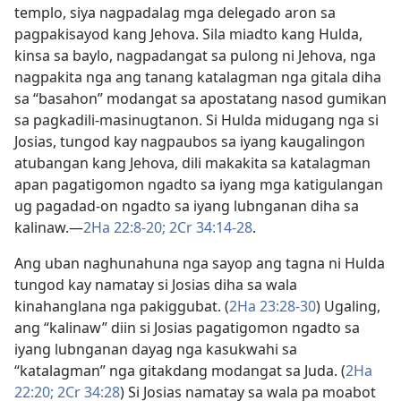
templo, siya nagpadalag mga delegado aron sa
pagpakisayod kang Jehova. Sila miadto kang Hulda,
kinsa sa baylo, nagpadangat sa pulong ni Jehova, nga
nagpakita nga ang tanang katalagman nga gitala diha
sa “basahon” modangat sa apostatang nasod gumikan
sa pagkadili-masinugtanon. Si Hulda midugang nga si
Josias, tungod kay nagpaubos sa iyang kaugalingon
atubangan kang Jehova, dili makakita sa katalagman
apan pagatigomon ngadto sa iyang mga katigulangan
ug pagadad-on ngadto sa iyang lubnganan diha sa
kalinaw.​—
2Ha 22:8-20;
2Cr 34:14-28
.
Ang uban naghunahuna nga sayop ang tagna ni Hulda
tungod kay namatay si Josias diha sa wala
kinahanglana nga pakiggubat. (
2Ha 23:28-30
) Ugaling,
ang “kalinaw” diin si Josias pagatigomon ngadto sa
iyang lubnganan dayag nga kasukwahi sa
“katalagman” nga gitakdang modangat sa Juda. (
2Ha
22:20;
2Cr 34:28
) Si Josias namatay sa wala pa moabot