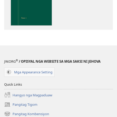
sa
pag-
download
sa
publikasyon
Pagtugkad
sa
Kasulatan
®
JW.ORG
/ OPISYAL NGA WEBSITE SA MGA SAKSI NI JEHOVA
Mga Appearance Setting
Quick Links
Hangyo nga Magpaduaw
Pangitag Tigom
(mo-
open
Pangitag Kombensiyon
(mo-
ug