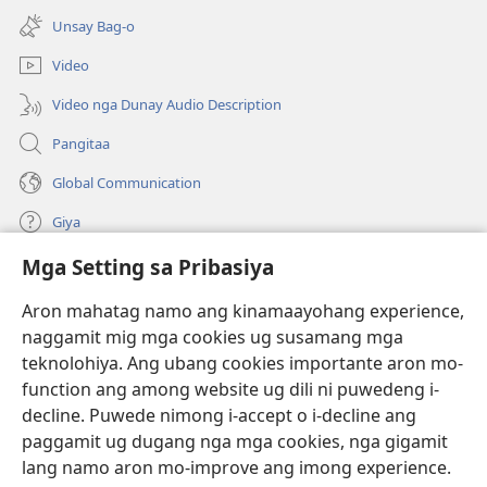
open
bag-
Unsay Bag-o
ug
ong
bag-
window)
Video
ong
window)
Video nga Dunay Audio Description
Pangitaa
Global Communication
Giya
Mga Setting sa Pribasiya
Donasyon
(mo-
open
Aron mahatag namo ang kinamaayohang experience,
ug
naggamit mig mga cookies ug susamang mga
Watchtower ONLINE NGA LIBRARYA
(mo-
bag-
teknolohiya. Ang ubang cookies importante aron mo-
open
ong
®
JW Hub
function ang among website ug dili ni puwedeng i-
ug
window)
(mo-
bag-
decline. Puwede nimong i-accept o i-decline ang
open
ong
®
JW Library
ug
paggamit ug dugang nga mga cookies, nga gigamit
window)
bag-
lang namo aron mo-improve ang imong experience.
ong
Watchtower Library