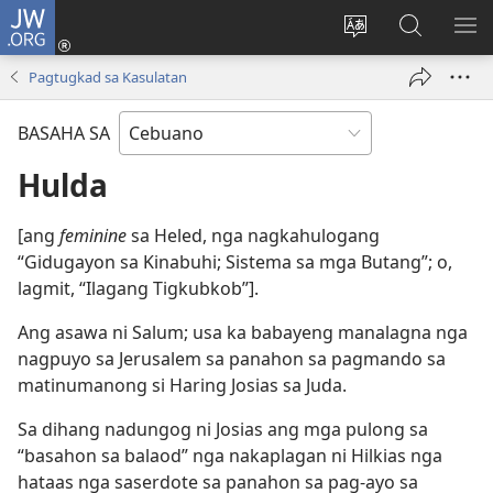
JW.ORG
Log
In
Ilisi
Pangitaa
IPA
(mo-
ang
sa
AN
Pagtugkad sa Kasulatan
open
pinulongan
JW.ORG
ME
ug
sa
BASAHA SA
bag-
site
ong
Hulda
window)
[ang
feminine
sa Heled, nga nagkahulogang
“Gidugayon sa Kinabuhi; Sistema sa mga Butang”; o,
lagmit, “Ilagang Tigkubkob”].
Ang asawa ni Salum; usa ka babayeng manalagna nga
nagpuyo sa Jerusalem sa panahon sa pagmando sa
matinumanong si Haring Josias sa Juda.
Sa dihang nadungog ni Josias ang mga pulong sa
“basahon sa balaod” nga nakaplagan ni Hilkias nga
hataas nga saserdote sa panahon sa pag-ayo sa