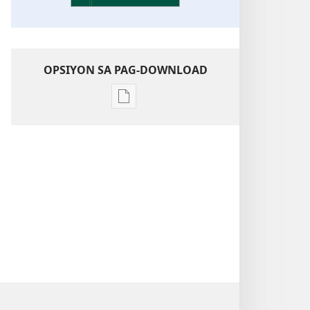
OPSIYON SA PAG-DOWNLOAD
Opsiyon
sa
pag-
download
sa
publikasyon
Pagtugkad
sa
Kasulatan