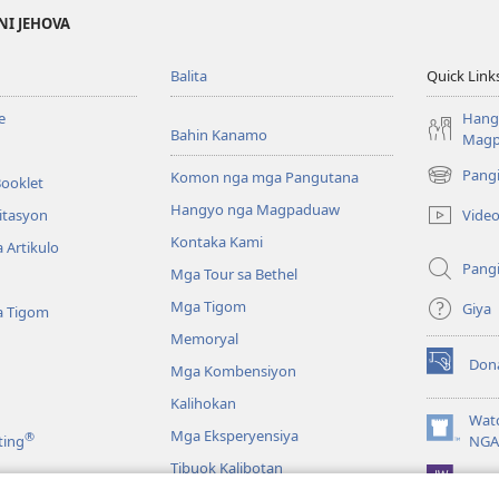
NI JEHOVA
Balita
Quick Link
e
Hang
Bahin Kanamo
Mag
Pang
Komon nga mga Pangutana
Booklet
(mo-
open
Hangyo nga Magpaduaw
Vide
itasyon
ug
Kontaka Kami
 Artikulo
bag-
Pang
ong
Mga Tour sa Bethel
window)
Mga Tigom
Giya
a Tigom
Memoryal
Don
Mga Kombensiyon
(mo-
open
Kalihokan
ug
Wat
Mga Eksperyensiya
®
bag-
(mo-
ting
NGA
ong
open
Tibuok Kalibotan
window)
JW L
ug