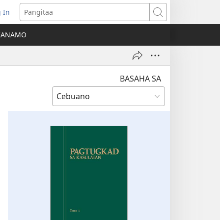
 In
o-
Pangitaa
pen
KANAMO
g
g-
ng
ndow)
BASAHA SA