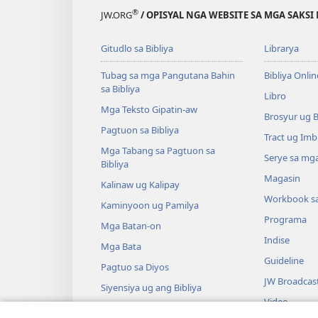
®
JW.ORG
/ OPISYAL NGA WEBSITE SA MGA SAKSI 
Gitudlo sa Bibliya
Librarya
Tubag sa mga Pangutana Bahin
Bibliya Onlin
sa Bibliya
Libro
Mga Teksto Gipatin-aw
Brosyur ug 
Pagtuon sa Bibliya
Tract ug Imb
Mga Tabang sa Pagtuon sa
Serye sa mga
Bibliya
Magasin
Kalinaw ug Kalipay
Workbook s
Kaminyoon ug Pamilya
Programa
Mga Batan-on
Indise
Mga Bata
Guideline
Pagtuo sa Diyos
JW Broadcas
Siyensiya ug ang Bibliya
Video
Kasaysayan ug ang Bibliya