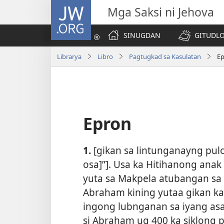
JW.ORG
Mga Saksi ni Jehova
SINUGDAN
GITUDLO
Librarya
Libro
Pagtugkad sa Kasulatan
E
Epron
1.
[gikan sa lintunganayng pul
osa]”]. Usa ka Hitihanong anak
yuta sa Makpela atubangan sa 
Abraham kining yutaa gikan kan
ingong lubnganan sa iyang asa
si Abraham ug 400 ka siklong p