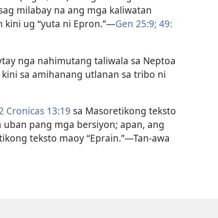
isag milabay na ang mga kaliwatan
kini ug “yuta ni Epron.”​—
Gen 25:9;
49:​
ytay nga nahimutang taliwala sa Neptoa
 kini sa amihanang utlanan sa tribo ni
2 Cronicas 13:19
sa Masoretikong teksto
 uban pang mga bersiyon; apan, ang
ikong teksto maoy “Eprain.”​—Tan-awa