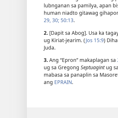
lubnganan sa pamilya, apan b
human niadto gitawag gihapon 
29, 30;
50:13
.
2.
[Dapit sa Abog]. Usa ka taga
ug Kiriat-jearim. (
Jos 15:9
) Diha
Juda.
3.
Ang “Epron” makaplagan sa
ug sa Gregong
Septuagint
ug sa
mabasa sa panaplin sa Masoret
ang
EPRAIN
.