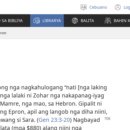
Cebuano
Log
Pagpilig
(m
pinulongan
o
 SA BIBLIYA
LIBRARYA
BALITA
BAHIN 
u
ba
pron
o
wi
ong nga nagkahulogang “nati [nga laking
 nga lalaki ni Zohar nga nakapanag-iyag
Mamre, nga mao, sa Hebron. Gipalit ni
g Epron, apil ang langob nga diha niini,
wang si Sara. (
Gen 23:3-20
)
Nagbayad
lata (mga $880) alang niini nga