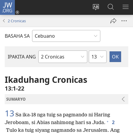
JW.ORG
Log
In
Ilisi
Pangitaa
IPA
(mo-
ang
sa
AN
2 Cronicas
open
pinulongan
JW.ORG
ME
ug
sa
BASAHA SA
bag-
site
ong
window)
Kapitulo
IPAKITA ANG
Basahon
sa
Bibliya
Ikaduhang Cronicas
13:1-22
SUMARYO
13
Sa ika-18 nga tuig sa pagmando ni Haring
+
2
Jeroboam, si Abias nahimong hari sa Juda.
Tulo ka tuig siyang nagmando sa Jerusalem. Ang