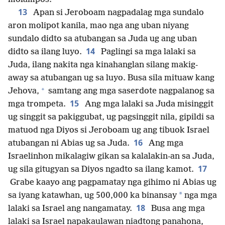
13
Apan si Jeroboam nagpadalag mga sundalo
aron molipot kanila, mao nga ang uban niyang
sundalo didto sa atubangan sa Juda ug ang uban
14
didto sa ilang luyo.
Paglingi sa mga lalaki sa
Juda, ilang nakita nga kinahanglan silang makig-
away sa atubangan ug sa luyo. Busa sila mituaw kang
+
Jehova,
samtang ang mga saserdote nagpalanog sa
15
mga trompeta.
Ang mga lalaki sa Juda misinggit
ug singgit sa pakiggubat, ug pagsinggit nila, gipildi sa
matuod nga Diyos si Jeroboam ug ang tibuok Israel
16
atubangan ni Abias ug sa Juda.
Ang mga
Israelinhon mikalagiw gikan sa kalalakin-an sa Juda,
17
ug sila gitugyan sa Diyos ngadto sa ilang kamot.
Grabe kaayo ang pagpamatay nga gihimo ni Abias ug
*
sa iyang katawhan, ug 500,000 ka binansay
nga mga
18
lalaki sa Israel ang nangamatay.
Busa ang mga
lalaki sa Israel napakaulawan niadtong panahona,