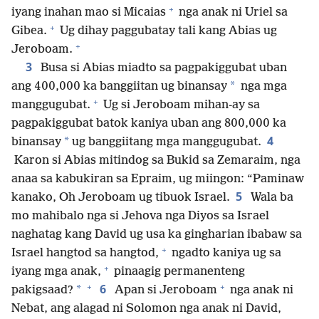
+
iyang inahan mao si Micaias
nga anak ni Uriel sa
+
Gibea.
Ug dihay paggubatay tali kang Abias ug
+
Jeroboam.
3
Busa si Abias miadto sa pagpakiggubat uban
*
ang 400,000 ka banggiitan ug binansay
nga mga
+
manggugubat.
Ug si Jeroboam mihan-ay sa
pagpakiggubat batok kaniya uban ang 800,000 ka
4
*
binansay
ug banggiitang mga manggugubat.
Karon si Abias mitindog sa Bukid sa Zemaraim, nga
anaa sa kabukiran sa Epraim, ug miingon: “Paminaw
5
kanako, Oh Jeroboam ug tibuok Israel.
Wala ba
mo mahibalo nga si Jehova nga Diyos sa Israel
naghatag kang David ug usa ka gingharian ibabaw sa
+
Israel hangtod sa hangtod,
ngadto kaniya ug sa
+
iyang mga anak,
pinaagig permanenteng
+
+
6
*
pakigsaad?
Apan si Jeroboam
nga anak ni
Nebat, ang alagad ni Solomon nga anak ni David,