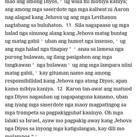
+
mao ang among Diyos,
ug wala mi mobiya kaniya;
ang among mga saserdote nga mga kaliwat ni Aaron
nag-alagad kang Jehova ug ang mga Levihanon
11
nagtabang sa buluhaton.
Sila nagapaaso ug mga
halad nga sinunog alang kang Jehova matag buntag
+
+
ug matag gabii
uban ang humot nga insenso,
ug
+
*
ang mga halad nga tinapay
anaa sa lamesa nga
purong bulawan, ug ilang pasigahon ang mga
+
*
tangkawan
nga bulawan
ug ang mga lampara niini
+
matag gabii,
kay gituman namo ang among
responsibilidad kang Jehova nga atong Diyos; apan
12
kamo mibiya kaniya.
Karon tan-awa! ang matuod
nga Diyos nagauban ug nagapanguna kanamo, uban
ang iyang mga saserdote nga maoy magpatingog sa
mga trompeta sa pagpakiggubat kaninyo. Oh mga
lalaki sa Israel, ayaw mo pagpakig-away kang Jehova
nga Diyos sa inyong mga katigulangan, kay dili mo
+
molampos.”