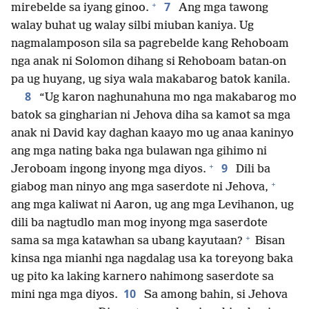
+
7
mirebelde sa iyang ginoo.
Ang mga tawong
walay buhat ug walay silbi miuban kaniya. Ug
nagmalamposon sila sa pagrebelde kang Rehoboam
nga anak ni Solomon dihang si Rehoboam batan-on
pa ug huyang, ug siya wala makabarog batok kanila.
8
“Ug karon naghunahuna mo nga makabarog mo
batok sa gingharian ni Jehova diha sa kamot sa mga
anak ni David kay daghan kaayo mo ug anaa kaninyo
ang mga nating baka nga bulawan nga gihimo ni
+
9
Jeroboam ingong inyong mga diyos.
Dili ba
+
giabog man ninyo ang mga saserdote ni Jehova,
ang mga kaliwat ni Aaron, ug ang mga Levihanon, ug
dili ba nagtudlo man mog inyong mga saserdote
+
sama sa mga katawhan sa ubang kayutaan?
Bisan
kinsa nga mianhi nga nagdalag usa ka toreyong baka
ug pito ka laking karnero nahimong saserdote sa
10
mini nga mga diyos.
Sa among bahin, si Jehova