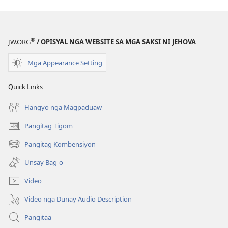
sa
sa
New
New
World
World
®
Translation
Translation
JW.ORG
/ OPISYAL NGA WEBSITE SA MGA SAKSI NI JEHOVA
of
of
Mga Appearance Setting
the
the
Holy
Holy
Quick Links
Scriptures)
Scriptures)
Hangyo nga Magpaduaw
Pangitag Tigom
(mo-
open
Pangitag Kombensiyon
(mo-
ug
open
bag-
Unsay Bag-o
ug
ong
bag-
window)
Video
ong
window)
Video nga Dunay Audio Description
Pangitaa