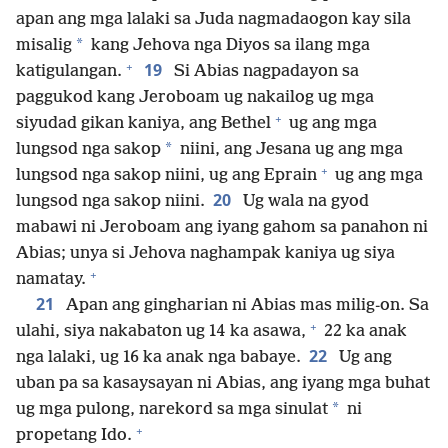
apan ang mga lalaki sa Juda nagmadaogon kay sila
*
misalig
kang Jehova nga Diyos sa ilang mga
+
19
katigulangan.
Si Abias nagpadayon sa
paggukod kang Jeroboam ug nakailog ug mga
+
siyudad gikan kaniya, ang Bethel
ug ang mga
*
lungsod nga sakop
niini, ang Jesana ug ang mga
+
lungsod nga sakop niini, ug ang Eprain
ug ang mga
20
lungsod nga sakop niini.
Ug wala na gyod
mabawi ni Jeroboam ang iyang gahom sa panahon ni
Abias; unya si Jehova naghampak kaniya ug siya
+
namatay.
21
Apan ang gingharian ni Abias mas milig-on. Sa
+
ulahi, siya nakabaton ug 14 ka asawa,
22 ka anak
22
nga lalaki, ug 16 ka anak nga babaye.
Ug ang
uban pa sa kasaysayan ni Abias, ang iyang mga buhat
*
ug mga pulong, narekord sa mga sinulat
ni
+
propetang Ido.