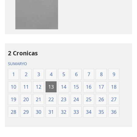
sa
sa
pag-
pag-
download
download
sa
sa
publikasyon
audio
Bag-
Bag-
ong
ong
Kalibotang
Kalibotang
2 Cronicas
Hubad
Hubad
SUMARYO
sa
sa
Balaang
Balaang
1
2
3
4
5
6
7
8
9
Kasulatan
Kasulatan
10
11
12
13
14
15
16
17
18
(Gihubad
(Gihubad
Gikan
Gikan
19
20
21
22
23
24
25
26
27
sa
sa
2013
2013
28
29
30
31
32
33
34
35
36
nga
nga
Rebisadong
Rebisadong
Edisyon
Edisyon