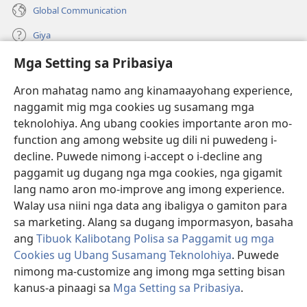
Global Communication
Giya
Mga Setting sa Pribasiya
Donasyon
(mo-
open
Aron mahatag namo ang kinamaayohang experience,
ug
naggamit mig mga cookies ug susamang mga
Watchtower ONLINE NGA LIBRARYA
(mo-
bag-
teknolohiya. Ang ubang cookies importante aron mo-
open
ong
®
JW Hub
function ang among website ug dili ni puwedeng i-
ug
window)
(mo-
bag-
decline. Puwede nimong i-accept o i-decline ang
open
ong
®
JW Library
ug
paggamit ug dugang nga mga cookies, nga gigamit
window)
bag-
lang namo aron mo-improve ang imong experience.
ong
Watchtower Library
Walay usa niini nga data ang ibaligya o gamiton para
window)
sa marketing. Alang sa dugang impormasyon, basaha
ang
Tibuok Kalibotang Polisa sa Paggamit ug mga
Cookies ug Ubang Susamang Teknolohiya
. Puwede
nimong ma-customize ang imong mga setting bisan
Copyright
© 2026 Watch Tower Bible and Tract Society of Pennsylvania.
KONDISYONES SA PAGGAMIT
|
POLISA SA PRIBASIYA
|
MGA SETTING
kanus-a pinaagi sa
Mga Setting sa Pribasiya
.
Ip
SA PRIBASIYA