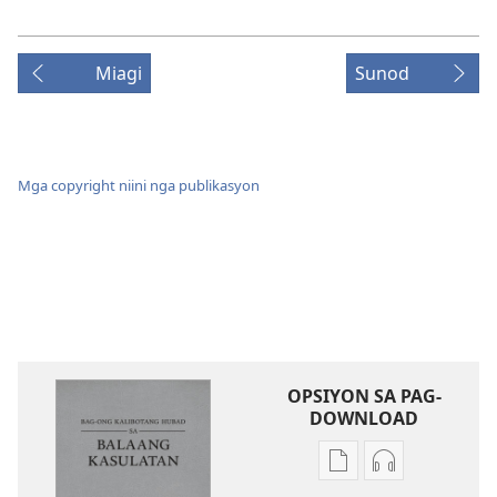
Miagi
Sunod
Mga copyright niini nga publikasyon
OPSIYON SA PAG-
DOWNLOAD
Opsiyon
Opsiyon