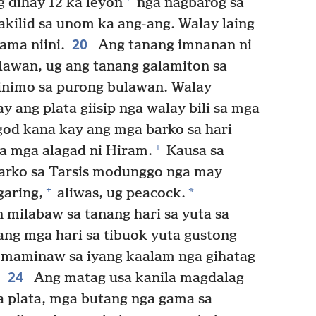
 dihay 12 ka leyon
nga nagbarog sa
akilid sa unom ka ang-ang. Walay laing
20
ama niini.
Ang tanang imnanan ni
awan, ug ang tanang galamiton sa
inimo sa purong bulawan. Walay
y ang plata giisip nga walay bili sa mga
od kana kay ang mga barko sa hari
+
a mga alagad ni Hiram.
Kausa sa
barko sa Tarsis modunggo nga may
+
*
garing,
aliwas, ug peacock.
 milabaw sa tanang hari sa yuta sa
ng mga hari sa tibuok yuta gustong
maminaw sa iyang kaalam nga gihatag
24
Ang matag usa kanila magdalag
a plata, mga butang nga gama sa