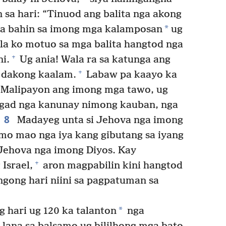
 sa hari: “Tinuod ang balita nga akong
*
ta bahin sa imong mga kalamposan
ug
a ko motuo sa mga balita hangtod nga
+
i.
Ug ania! Wala ra sa katunga ang
+
g dakong kaalam.
Labaw pa kaayo ka
Malipayon ang imong mga tawo, ug
gad nga kanunay nimong kauban, nga
8
Madayeg unta si Jehova nga imong
imo mao nga iya kang gibutang sa iyang
 Jehova nga imong Diyos. Kay
+
Israel,
aron magpabilin kini hangtod
ingong hari niini sa pagpatuman sa
*
 hari ug 120 ka talanton
nga