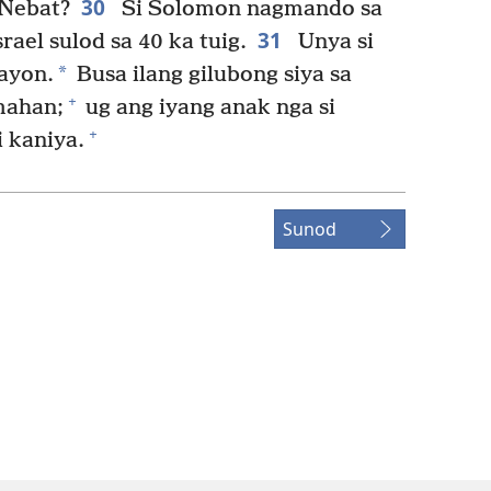
30
 Nebat?
Si Solomon nagmando sa
31
ael sulod sa 40 ka tuig.
Unya si
*
ayon.
Busa ilang gilubong siya sa
+
mahan;
ug ang iyang anak nga si
+
 kaniya.
Sunod