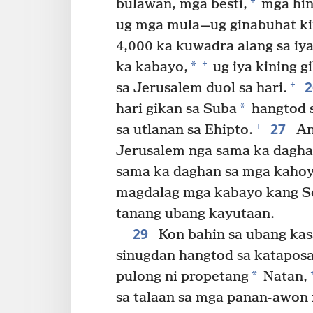
+
bulawan, mga besti,
mga hin
ug mga mula⁠—​ug ginabuhat kin
4,000 ka kuwadra alang sa iy
+
*
ka kabayo,
ug iya kining g
+
sa Jerusalem duol sa hari.
*
hari gikan sa Suba
hangtod s
27
+
sa utlanan sa Ehipto.
An
Jerusalem nga sama ka dagha
sama ka daghan sa mga kahoy
magdalag mga kabayo kang So
tanang ubang kayutaan.
29
Kon bahin sa ubang kas
sinugdan hangtod sa kataposan
*
pulong ni propetang
Natan,
sa talaan sa mga panan-awon 