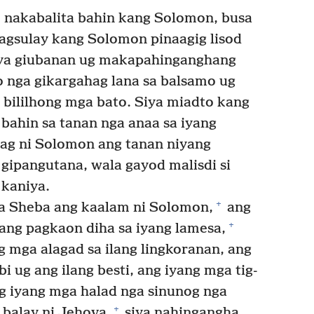
nakabalita bahin kang Solomon, busa
pagsulay kang Solomon pinaagig lisod
ya giubanan ug makapahinganghang
 nga gikargahag lana sa balsamo ug
 bililhong mga bato. Siya miadto kang
bahin sa tanan nga anaa sa iyang
ag ni Solomon ang tanan niyang
gipangutana, wala gayod malisdi si
 kaniya.
+
sa Sheba ang kaalam ni Solomon,
ang
+
ang pagkaon diha sa iyang lamesa,
 mga alagad sa ilang lingkoranan, ang
bi ug ang ilang besti, ang iyang mga tig-
ng iyang mga halad nga sinunog nga
+
 balay ni Jehova,
siya nahingangha