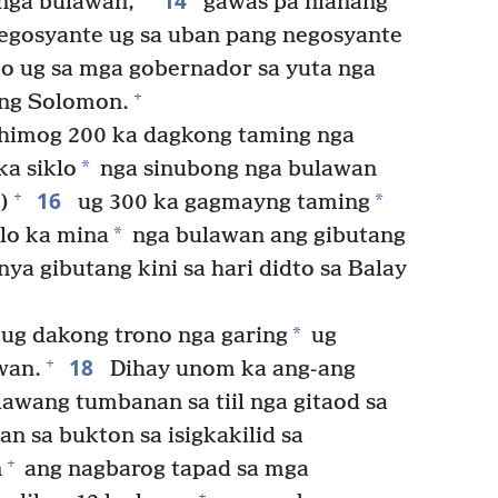
14
 nga bulawan,
gawas pa nianang
egosyante ug sa uban pang negosyante
bo ug sa mga gobernador sa yuta nga
+
ang Solomon.
himog 200 ka dagkong taming nga
*
ka siklo
nga sinubong nga bulawan
16
+
*
)
ug 300 ka gagmayng taming
*
lo ka mina
nga bulawan ang gibutang
a gibutang kini sa hari didto sa Balay
*
ug dakong trono nga garing
ug
18
+
wan.
Dihay unom ka ang-ang
lawang tumbanan sa tiil nga gitaod sa
n sa bukton sa isigkakilid sa
+
n
ang nagbarog tapad sa mga
+