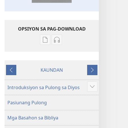
OPSIYON SA PAG-DOWNLOAD
Opsiyon
Opsiyon
sa
sa
pag-
pag-
download
download
KAUNDAN
sa
sa
Miagi
Sunod
publikasyon
audio
Bag-
Bag-
Introduksiyon sa Pulong sa Diyos
Ipakita
ong
ong
ang
Kalibotang
Kalibotang
Pasiunang Pulong
uban
Hubad
Hubad
pa
sa
sa
Mga Basahon sa Bibliya
Balaang
Balaang
Kasulatan
Kasulatan