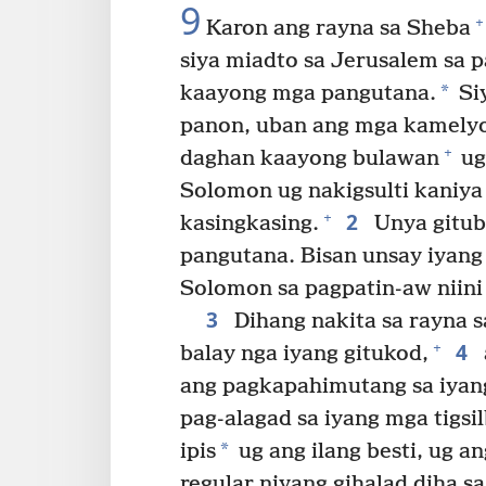
9
+
Karon ang rayna sa Sheba
siya miadto sa Jerusalem sa 
*
kaayong mga pangutana.
Si
panon, uban ang mga kamelyo
+
daghan kaayong bulawan
ug
Solomon ug nakigsulti kaniya 
2
+
kasingkasing.
Unya gitub
pangutana. Bisan unsay iyang 
Solomon sa pagpatin-aw niini
3
Dihang nakita sa rayna 
4
+
balay nga iyang gitukod,
ang pagkapahimutang sa iyang
pag-alagad sa iyang mga tigsil
*
ipis
ug ang ilang besti, ug a
regular niyang gihalad diha sa