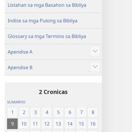
(Gihubad
(Gihubad
Listahan sa mga Basahon sa Bibliya
Gikan
Gikan
sa
sa
Indise sa mga Pulong sa Bibliya
2013
2013
nga
nga
Glossary sa mga Termino sa Bibliya
Rebisadong
Rebisadong
Edisyon
Edisyon
Apendise A
sa
sa
Ipakita
New
New
ang
Apendise B
World
World
uban
Ipakita
Translation
Translation
pa
ang
of
of
uban
the
the
2 Cronicas
pa
Holy
Holy
SUMARYO
Scriptures)
Scriptures)
1
2
3
4
5
6
7
8
9
10
11
12
13
14
15
16