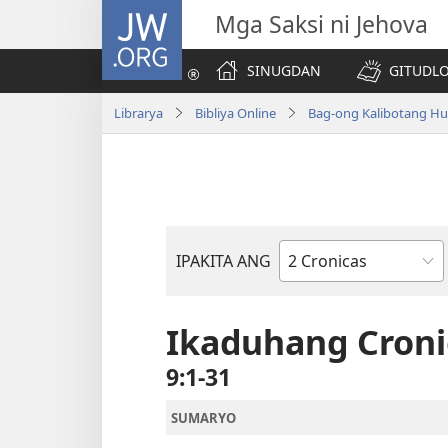
JW.ORG
Mga Saksi ni Jehova
SINUGDAN
GITUDLO
Librarya
Bibliya Online
Bag-ong Kalibotang Hu
IPAKITA ANG
Basahon
sa
Bibliya
Ikaduhang Croni
9:1-31
SUMARYO