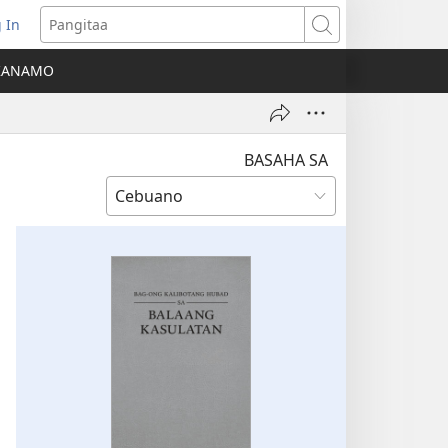
 In
o-
Pangitaa
pen
KANAMO
g
g-
ng
ndow)
BASAHA SA