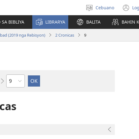
Cebuano
Log
Pagpilig
(m
pinulongan
o
 SA BIBLIYA
LIBRARYA
BALITA
BAHIN 
u
ba
bad (2019 nga Rebisyon)
2 Cronicas
9
o
wi
Kapitulo
cas