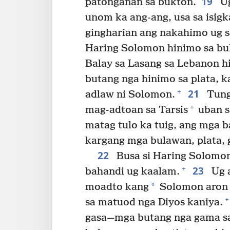
19
patonganan sa bukton.
Ug
unom ka ang-ang, usa sa isigk
gingharian ang nakahimo ug s
Haring Solomon hinimo sa bul
Balay sa Lasang sa Lebanon h
butang nga hinimo sa plata, ka
21
+
adlaw ni Solomon.
Tung
+
mag-adtoan sa Tarsis
uban s
matag tulo ka tuig, ang mga 
kargang mga bulawan, plata, 
22
Busa si Haring Solomon
23
+
bahandi ug kaalam.
Ug a
*
moadto kang
Solomon aron 
+
sa matuod nga Diyos kaniya.
gasa​—⁠mga butang nga gama s