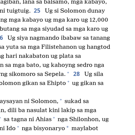
agiban, lana sa balsamo, mga kabayo,
25
i tuigtuig.
Ug si Solomon dunay
ang mga kabayo ug mga karo ug 12,000
ibutang sa mga siyudad sa mga karo ug
26
Ug siya nagmando ibabaw sa tanang
a yuta sa mga Filistehanon ug hangtod
g hari nakabaton ug plata sa
n sa mga bato, ug kahoyng sedro nga
28
+
ng sikomoro sa Sepela.
Ug sila
+
lomon gikan sa Ehipto
ug gikan sa
+
aysayan ni Solomon,
sukad sa
, dili ba nasulat kini lakip sa mga
+
+
sa tagna ni Ahias
nga Shilonhon, ug
+
*
ni Ido
nga bisyonaryo
maylabot