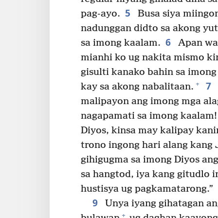
5
pag-ayo.
Busa siya miingon
nadunggan didto sa akong yu
6
sa imong kaalam.
Apan wal
mianhi ko ug nakita mismo kin
gisulti kanako bahin sa imon
7
+
kay sa akong nabalitaan.
malipayon ang imong mga ala
nagapamati sa imong kaalam!
Diyos, kinsa may kalipay kan
trono ingong hari alang kang
gihigugma sa imong Diyos ang 
sa hangtod, iya kang gitudlo 
hustisya ug pagkamatarong.”
9
Unya iyang gihatagan ang
+