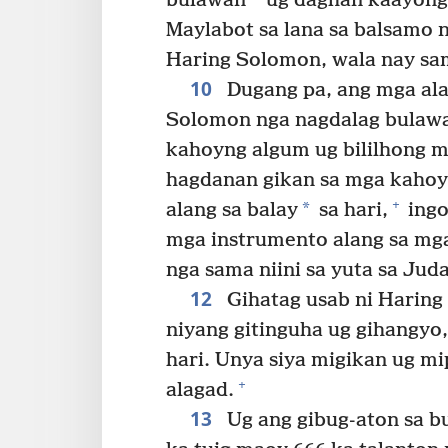
bulawan
ug daghan kaayong 
Maylabot sa lana sa balsamo 
Haring Solomon, wala nay sama
10
Dugang pa, ang mga ala
Solomon nga nagdalag bulawa
kahoyng algum ug bililhong m
hagdanan gikan sa mga kahoyn
+
*
alang sa balay
sa hari,
ingo
mga instrumento alang sa mg
nga sama niini sa yuta sa Juda
12
Gihatag usab ni Haring
niyang gitinguha ug gihangyo
hari. Unya siya migikan ug mi
+
alagad.
13
Ug ang gibug-aton sa b