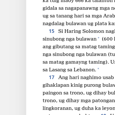
ka tuig maoy 666 ka talanton
gidala sa nagapanawng mga n
ug sa tanang hari sa mga Ara
nagdalag bulawan ug plata k
15
Si Haring Solomon nag
+
sinubong nga bulawan
(600 
ang gibutang sa matag taming
nga sinubong nga bulawan (tu
sa matag gamayng taming). Uny
+
sa Lasang sa Lebanon.
17
Ang hari naghimo usab 
gihaklapan kinig purong bula
paingon sa trono, ug dihay bu
trono, ug dihay mga patongana
lingkoranan, ug duha ka leyo