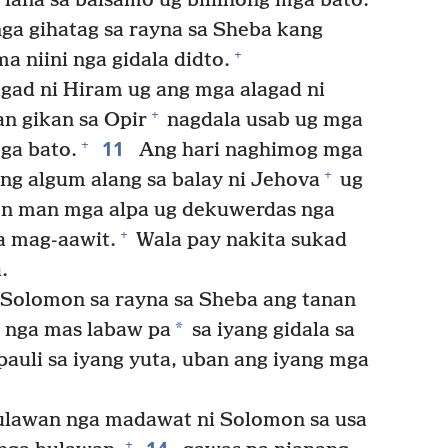
lana sa balsamo ug bililhong mga bato.
nga gihatag sa rayna sa Sheba kang
+
 niini nga gidala didto.
gad ni Hiram ug ang mga alagad ni
+
n gikan sa Opir
nagdala usab ug mga
11
+
ga bato.
Ang hari naghimog mga
+
g algum alang sa balay ni Jehova
ug
n man mga alpa ug dekuwerdas nga
+
a mag-aawit.
Wala pay nakita sukad
.
 Solomon sa rayna sa Sheba ang tanan
*
, nga mas labaw pa
sa iyang gidala sa
pauli sa iyang yuta, uban ang iyang mga
ulawan nga madawat ni Solomon sa usa
+