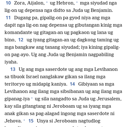
+
+
10
Zora, Aijalon,
ug Hebron,
mga siyudad nga
lig-on ug depensa nga didto sa Juda ug Benjamin.
11
Dugang pa, gipalig-on pa gyod niya ang mga
dapit nga lig-on nag depensa ug gibutangan kinig mga
komandante ug gitagan-an ug pagkaon ug lana ug
12
bino,
ug iyang gitagan-an ug dagkong taming ug
mga bangkaw ang tanang siyudad; iya kining gipalig-
on pag-ayo. Ug ang Juda ug Benjamin nagpabiling
iyaha.
13
Ug ang mga saserdote ug ang mga Levihanon
sa tibuok Israel nanglakaw gikan sa ilang mga
14
teritoryo ug midapig kaniya.
Gibiyaan sa mga
Levihanon ang ilang mga sibsibanan ug ang ilang mga
+
gipanag-iya
ug sila nangadto sa Juda ug Jerusalem,
kay sila gitangtang ni Jeroboam ug sa iyang mga
anak gikan sa pag-alagad ingong mga saserdote ni
+
15
Jehova.
Unya si Jeroboam nagtudlog