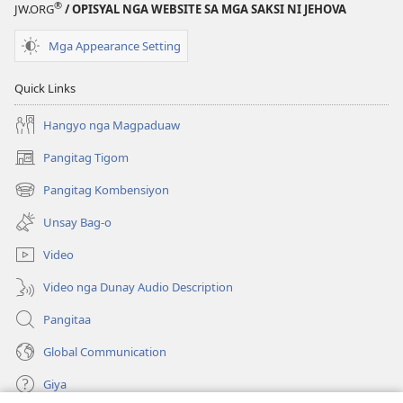
®
Translation
Translation
JW.ORG
/ OPISYAL NGA WEBSITE SA MGA SAKSI NI JEHOVA
of
of
Mga Appearance Setting
the
the
Holy
Holy
Quick Links
Scriptures)
Scriptures)
Hangyo nga Magpaduaw
Pangitag Tigom
(mo-
open
Pangitag Kombensiyon
(mo-
ug
open
bag-
Unsay Bag-o
ug
ong
bag-
window)
Video
ong
window)
Video nga Dunay Audio Description
Pangitaa
Global Communication
Giya