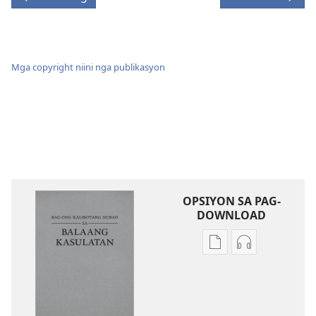
Mga copyright niini nga publikasyon
OPSIYON SA PAG-
DOWNLOAD
Opsiyon
Opsiyon
sa
sa
pag-
pag-
download
download