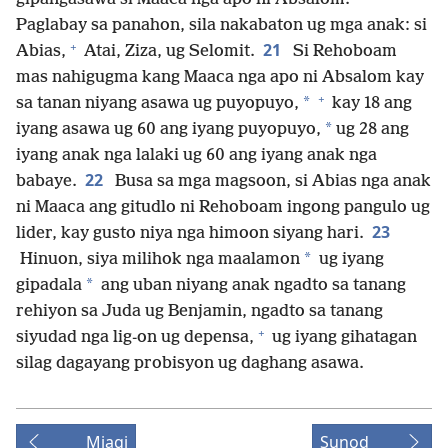
Paglabay sa panahon, sila nakabaton ug mga anak: si
+
21
Abias,
Atai, Ziza, ug Selomit.
Si Rehoboam
mas nahigugma kang Maaca nga apo ni Absalom kay
+
*
sa tanan niyang asawa ug puyopuyo,
kay 18 ang
*
iyang asawa ug 60 ang iyang puyopuyo,
ug 28 ang
iyang anak nga lalaki ug 60 ang iyang anak nga
22
babaye.
Busa sa mga magsoon, si Abias nga anak
ni Maaca ang gitudlo ni Rehoboam ingong pangulo ug
23
lider, kay gusto niya nga himoon siyang hari.
*
Hinuon, siya milihok nga maalamon
ug iyang
*
gipadala
ang uban niyang anak ngadto sa tanang
rehiyon sa Juda ug Benjamin, ngadto sa tanang
+
siyudad nga lig-on ug depensa,
ug iyang gihatagan
silag dagayang probisyon ug daghang asawa.
Miagi
Sunod