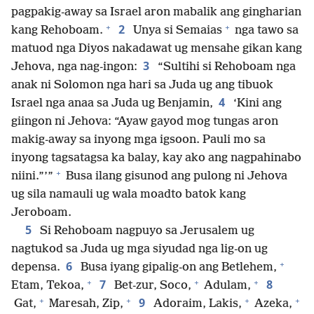
pagpakig-away sa Israel aron mabalik ang gingharian
+
+
2
kang Rehoboam.
Unya si Semaias
nga tawo sa
matuod nga Diyos nakadawat ug mensahe gikan kang
3
Jehova, nga nag-ingon:
“Sultihi si Rehoboam nga
anak ni Solomon nga hari sa Juda ug ang tibuok
4
Israel nga anaa sa Juda ug Benjamin,
‘Kini ang
giingon ni Jehova: “Ayaw gayod mog tungas aron
makig-away sa inyong mga igsoon. Pauli mo sa
inyong tagsatagsa ka balay, kay ako ang nagpahinabo
+
niini.”’”
Busa ilang gisunod ang pulong ni Jehova
ug sila namauli ug wala moadto batok kang
Jeroboam.
5
Si Rehoboam nagpuyo sa Jerusalem ug
nagtukod sa Juda ug mga siyudad nga lig-on ug
+
6
depensa.
Busa iyang gipalig-on ang Betlehem,
+
+
+
7
8
Etam, Tekoa,
Bet-zur, Soco,
Adulam,
+
+
+
+
9
Gat,
Maresah, Zip,
Adoraim, Lakis,
Azeka,