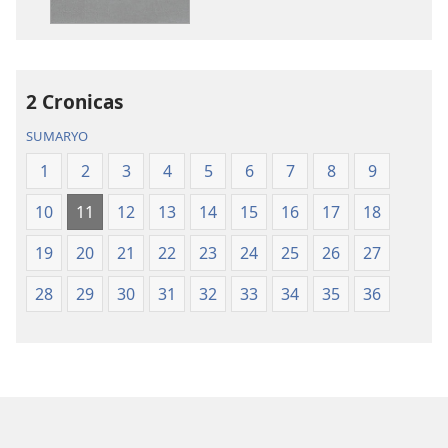
sa
sa
publikasyon
audio
Bag-
Bag-
ong
ong
Kalibotang
Kalibotang
2 Cronicas
Hubad
Hubad
SUMARYO
sa
sa
Balaang
Balaang
1
2
3
4
5
6
7
8
9
Kasulatan
Kasulatan
10
11
12
13
14
15
16
17
18
(Gihubad
(Gihubad
Gikan
Gikan
19
20
21
22
23
24
25
26
27
sa
sa
2013
2013
28
29
30
31
32
33
34
35
36
nga
nga
Rebisadong
Rebisadong
Edisyon
Edisyon
sa
sa
New
New
World
World