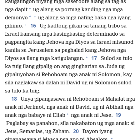
kaugalingon niyang mga saserdote alang sa tag-as
+
nga dapit
ug alang sa pormag kanding nga mga
+
*
demonyo
ug alang sa mga nating baka nga iyang
+
16
gihimo.
Ug kadtong gikan sa tanang tribo sa
Israel kansang mga kasingkasing determinado sa
pagpangita kang Jehova nga Diyos sa Israel misunod
kanila sa Jerusalem sa paghalad kang Jehova nga
+
17
Diyos sa ilang mga katigulangan.
Sulod sa tulo
ka tuig ilang gipalig-on ang gingharian sa Juda ug
gipaluyohan si Rehoboam nga anak ni Solomon, kay
sila naglakaw sa dalan ni David ug ni Solomon sulod
sa tulo ka tuig.
18
Unya gipangasawa ni Rehoboam si Mahalat nga
anak ni Jerimot, nga anak ni David, ug ni Abihail nga
+
19
anak nga babaye ni Eliab
nga anak ni Jese.
Paglabay sa panahon, sila nakabaton ug mga anak: si
20
Jeus, Semarias, ug Zaham.
Dayon iyang
+
gipangasawa si Maaca nga apo ni Absalom.