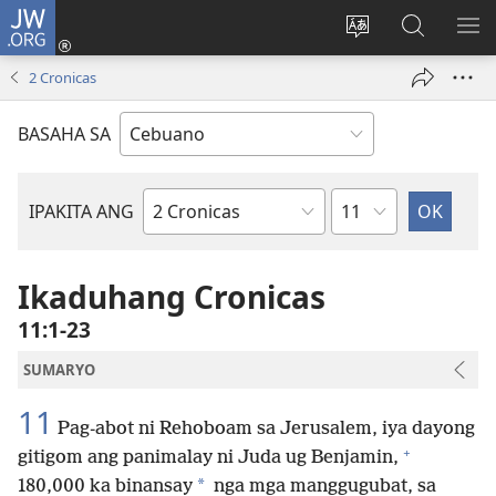
JW.ORG
Log
In
Ilisi
Pangitaa
IPA
(mo-
ang
sa
AN
2 Cronicas
open
pinulongan
JW.ORG
ME
ug
sa
BASAHA SA
bag-
site
ong
window)
Kapitulo
IPAKITA ANG
Basahon
sa
Bibliya
Ikaduhang Cronicas
11:1-23
SUMARYO
11
Pag-abot ni Rehoboam sa Jerusalem, iya dayong
+
gitigom ang panimalay ni Juda ug Benjamin,
*
180,000 ka binansay
nga mga manggugubat, sa