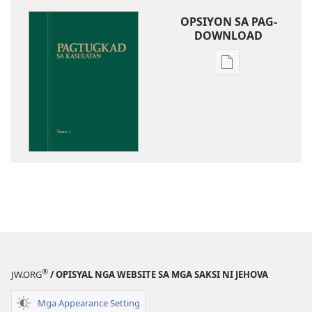
OPSIYON SA PAG-
DOWNLOAD
Opsiyon
sa
pag-
download
sa
publikasyon
Pagtugkad
sa
Kasulatan
®
JW.ORG
/ OPISYAL NGA WEBSITE SA MGA SAKSI NI JEHOVA
Mga Appearance Setting