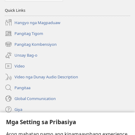
Quick Links
Hangyo nga Magpaduaw
Pangitag Tigom
(mo-
open
Pangitag Kombensiyon
(mo-
ug
open
bag-
Unsay Bag-o
ug
ong
bag-
window)
Video
ong
window)
Video nga Dunay Audio Description
Pangitaa
Global Communication
Giya
Mga Setting sa Pribasiya
Donasyon
(mo-
open
Aron mahatag namo ang kinamaayohang experience,