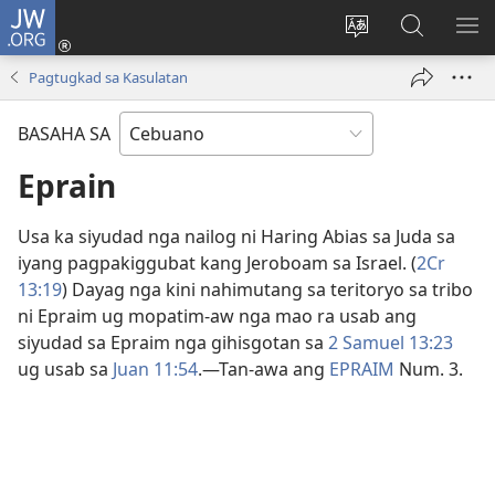
JW.ORG
Log
In
Ilisi
Pangitaa
IPA
(mo-
ang
sa
AN
Pagtugkad sa Kasulatan
open
pinulongan
JW.ORG
ME
ug
sa
BASAHA SA
bag-
site
ong
Eprain
window)
Usa ka siyudad nga nailog ni Haring Abias sa Juda sa
iyang pagpakiggubat kang Jeroboam sa Israel. (
2Cr
13:19
) Dayag nga kini nahimutang sa teritoryo sa tribo
ni Epraim ug mopatim-aw nga mao ra usab ang
siyudad sa Epraim nga gihisgotan sa
2 Samuel 13:23
ug usab sa
Juan 11:54
.​—Tan-awa ang
EPRAIM
Num. 3.