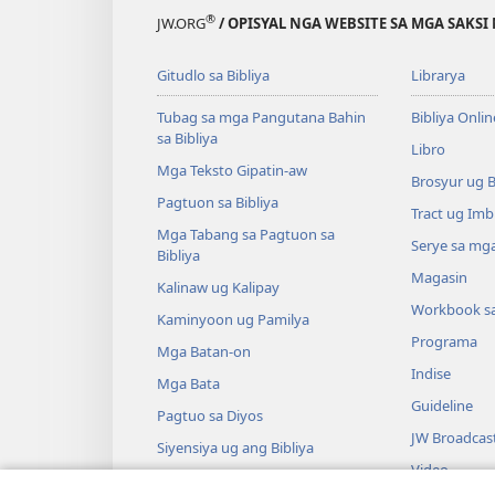
®
JW.ORG
/ OPISYAL NGA WEBSITE SA MGA SAKSI 
Gitudlo sa Bibliya
Librarya
Tubag sa mga Pangutana Bahin
Bibliya Onlin
sa Bibliya
Libro
Mga Teksto Gipatin-aw
Brosyur ug 
Pagtuon sa Bibliya
Tract ug Imb
Mga Tabang sa Pagtuon sa
Serye sa mga
Bibliya
Magasin
Kalinaw ug Kalipay
Workbook s
Kaminyoon ug Pamilya
Programa
Mga Batan-on
Indise
Mga Bata
Guideline
Pagtuo sa Diyos
JW Broadcas
Siyensiya ug ang Bibliya
Video
Kasaysayan ug ang Bibliya