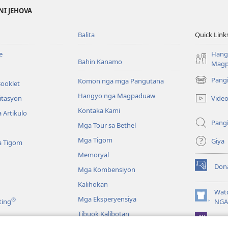
NI JEHOVA
Balita
Quick Link
e
Hang
Bahin Kanamo
Mag
Pang
Komon nga mga Pangutana
Booklet
(mo-
open
Hangyo nga Magpaduaw
Vide
itasyon
ug
Kontaka Kami
 Artikulo
bag-
Pang
ong
Mga Tour sa Bethel
window)
Mga Tigom
Giya
a Tigom
Memoryal
Don
Mga Kombensiyon
(mo-
open
Kalihokan
ug
Wat
Mga Eksperyensiya
®
bag-
(mo-
ting
NGA
ong
open
Tibuok Kalibotan
window)
JW L
ug