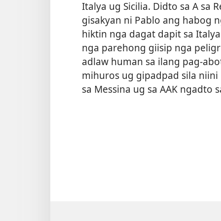
Italya ug Sicilia. Didto sa A s
gisakyan ni Pablo ang habog n
hiktin nga dagat dapit sa Italya 
nga parehong giisip nga pelig
adlaw human sa ilang pag-abot
mihuros ug gipadpad sila niini 
sa Messina ug sa AAK ngadto sa