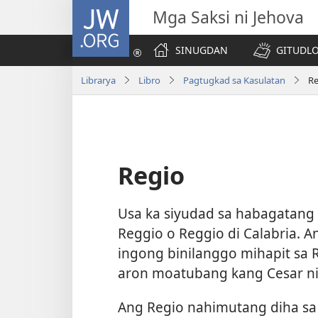
JW.ORG
Mga Saksi ni Jehova
SINUGDAN
GITUDLO
Librarya
Libro
Pagtugkad sa Kasulatan
Re
Regio
Usa ka siyudad sa habagatang 
Reggio o Reggio di Calabria. A
ingong binilanggo mihapit sa 
aron moatubang kang Cesar ni
Ang Regio nahimutang diha sa 