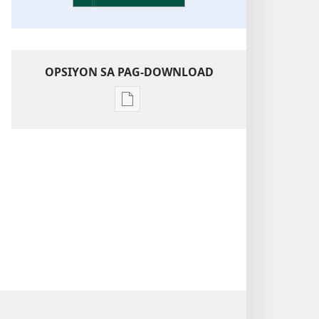
OPSIYON SA PAG-DOWNLOAD
Opsiyon
sa
pag-
download
sa
publikasyon
Pagtugkad
sa
Kasulatan