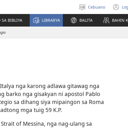
Cebuano
Log
Pagpilig
(m
pinulongan
o
 SA BIBLIYA
LIBRARYA
BALITA
BAHIN 
u
ba
gio
o
wi
Italya nga karong adlawa gitawag nga
ng barko nga gisakyan ni apostol Pablo
Regio sa dihang siya mipaingon sa Roma
adtong mga tuig 59 K.P.
Strait of Messina, nga nag-ulang sa