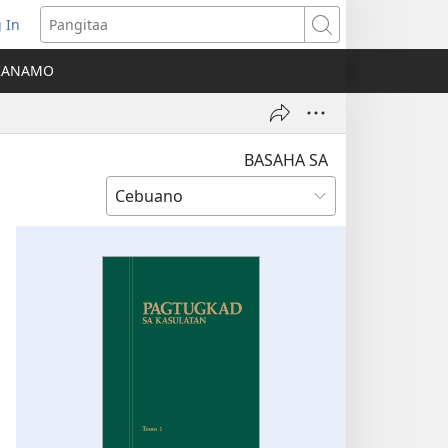
 In
o-
Pangitaa
pen
KANAMO
g
g-
ng
ndow)
BASAHA SA