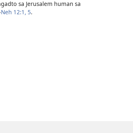
ngadto sa Jerusalem human sa
—
Neh 12:​1,
5
.