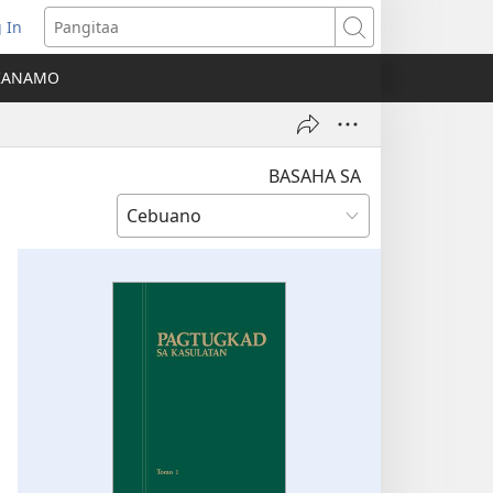
 In
o-
Pangitaa
pen
KANAMO
g
g-
ng
ndow)
BASAHA SA