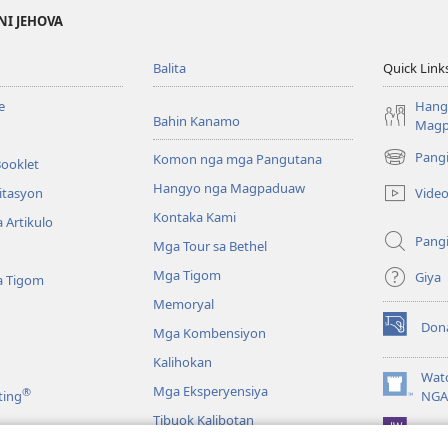
NI JEHOVA
Balita
Quick Link
e
Hang
Bahin Kanamo
Mag
Pang
Komon nga mga Pangutana
Booklet
(mo-
open
Hangyo nga Magpaduaw
Vide
itasyon
ug
Kontaka Kami
 Artikulo
bag-
Pang
ong
Mga Tour sa Bethel
window)
Mga Tigom
Giya
a Tigom
Memoryal
Don
Mga Kombensiyon
(mo-
open
Kalihokan
ug
Wat
Mga Eksperyensiya
®
bag-
(mo-
ting
NGA
ong
open
Tibuok Kalibotan
window)
JW L
ug