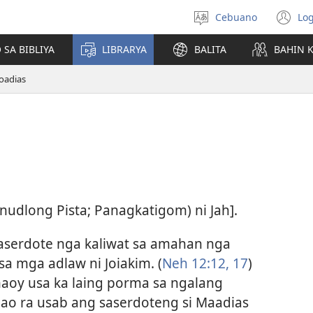
Cebuano
Log
Pagpilig
(m
pinulongan
o
 SA BIBLIYA
LIBRARYA
BALITA
BAHIN 
u
ba
oadias
o
wi
nudlong Pista; Panagkatigom) ni Jah].
aserdote nga kaliwat sa amahan nga
 sa mga adlaw ni Joiakim. (
Neh 12:​12,
17
)
aoy usa ka laing porma sa ngalang
ao ra usab ang saserdoteng si Maadias