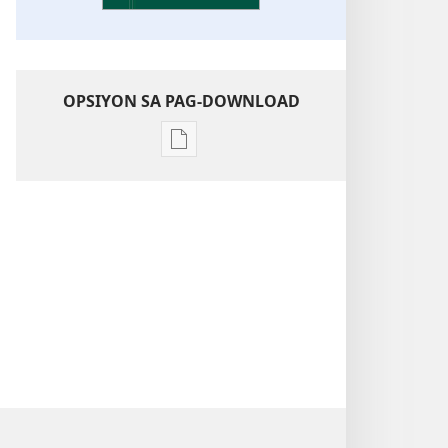
OPSIYON SA PAG-DOWNLOAD
Opsiyon
sa
pag-
download
sa
publikasyon
Pagtugkad
sa
Kasulatan