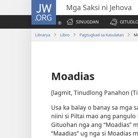
JW.ORG
Mga Saksi ni Jehova
SINUGDAN
GITUDLO
Librarya
Libro
Pagtugkad sa Kasulatan
M
Moadias
[lagmit, Tinudlong Panahon (Ti
Usa ka balay o banay sa mga s
niini si Piltai mao ang pangulo
Gituohan nga ang “Moadias” m
“Maadias” ug nga si Moadias m