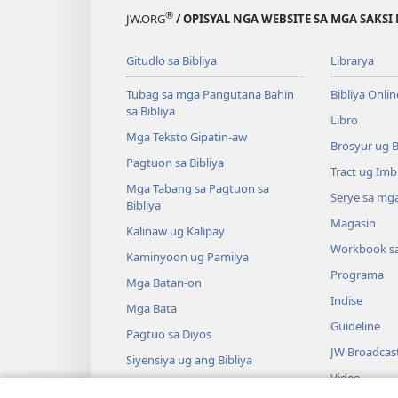
®
JW.ORG
/ OPISYAL NGA WEBSITE SA MGA SAKSI 
Gitudlo sa Bibliya
Librarya
Tubag sa mga Pangutana Bahin
Bibliya Onlin
sa Bibliya
Libro
Mga Teksto Gipatin-aw
Brosyur ug 
Pagtuon sa Bibliya
Tract ug Imb
Mga Tabang sa Pagtuon sa
Serye sa mga
Bibliya
Magasin
Kalinaw ug Kalipay
Workbook s
Kaminyoon ug Pamilya
Programa
Mga Batan-on
Indise
Mga Bata
Guideline
Pagtuo sa Diyos
JW Broadcas
Siyensiya ug ang Bibliya
Video
Kasaysayan ug ang Bibliya