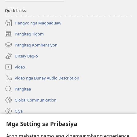
Quick Links
Hangyo nga Magpaduaw
Pangitag Tigom
(mo-
open
Pangitag Kombensiyon
(mo-
ug
open
bag-
Unsay Bag-o
ug
ong
bag-
window)
Video
ong
window)
Video nga Dunay Audio Description
Pangitaa
Global Communication
Giya
Mga Setting sa Pribasiya
Donasyon
(mo-
open
Aron mahatag namo ang kinamaayohang experience,