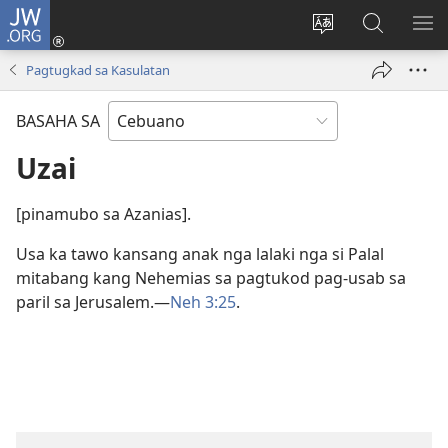
JW.ORG
Log
In
Ilisi
Pangitaa
IPA
(mo-
ang
sa
AN
Pagtugkad sa Kasulatan
open
pinulongan
JW.ORG
ME
ug
sa
BASAHA SA
bag-
site
ong
Uzai
window)
[pinamubo sa Azanias].
Usa ka tawo kansang anak nga lalaki nga si Palal
mitabang kang Nehemias sa pagtukod pag-usab sa
paril sa Jerusalem.​—
Neh 3:25
.