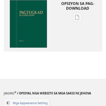
OPSIYON SA PAG-
DOWNLOAD
Opsiyon
sa
pag-
download
sa
publikasyon
Pagtugkad
sa
Kasulatan
®
JW.ORG
/ OPISYAL NGA WEBSITE SA MGA SAKSI NI JEHOVA
Mga Appearance Setting