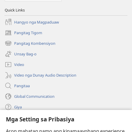
Quick Links
Hangyo nga Magpaduaw
Pangitag Tigom
(mo-
open
Pangitag Kombensiyon
(mo-
ug
open
bag-
Unsay Bag-o
ug
ong
bag-
window)
Video
ong
window)
Video nga Dunay Audio Description
Pangitaa
Global Communication
Giya
Mga Setting sa Pribasiya
Donasyon
(mo-
open
Aron mahatag namo ang kinamaayohang experience,