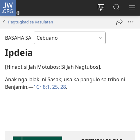
JW.ORG
Log
In
Ilisi
Pangitaa
IPA
(mo-
ang
sa
AN
Pagtugkad sa Kasulatan
open
pinulongan
JW.ORG
ME
ug
sa
BASAHA SA
bag-
site
ong
Ipdeia
window)
[Hinaot si Jah Motubos; Si Jah Nagtubos].
Anak nga lalaki ni Sasak; usa ka pangulo sa tribo ni
Benjamin.​—
1Cr 8:​1,
25,
28
.