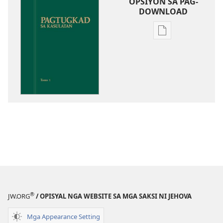
OPSIYON SA PAG-
DOWNLOAD
Opsiyon
sa
pag-
download
sa
publikasyon
Pagtugkad
sa
Kasulatan
®
JW.ORG
/ OPISYAL NGA WEBSITE SA MGA SAKSI NI JEHOVA
Mga Appearance Setting