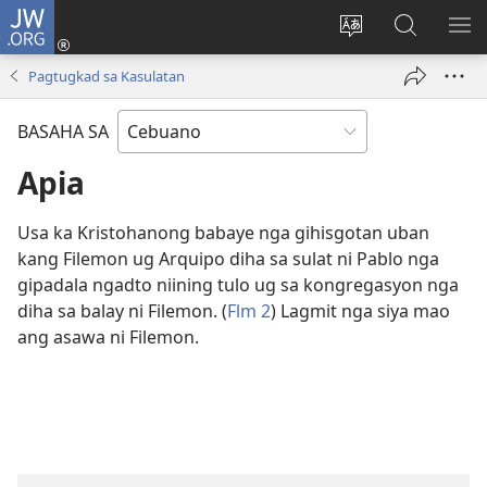
JW.ORG
Log
In
Ilisi
Pangitaa
IPA
(mo-
ang
sa
AN
Pagtugkad sa Kasulatan
open
pinulongan
JW.ORG
ME
ug
sa
BASAHA SA
bag-
site
ong
Apia
window)
Usa ka Kristohanong babaye nga gihisgotan uban
kang Filemon ug Arquipo diha sa sulat ni Pablo nga
gipadala ngadto niining tulo ug sa kongregasyon nga
diha sa balay ni Filemon. (
Flm 2
) Lagmit nga siya mao
ang asawa ni Filemon.