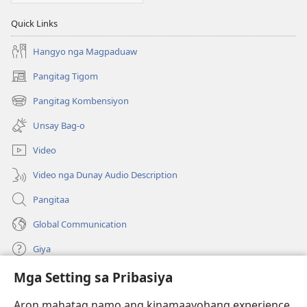
Quick Links
Hangyo nga Magpaduaw
Pangitag Tigom
(mo-
open
Pangitag Kombensiyon
(mo-
ug
open
bag-
Unsay Bag-o
ug
ong
bag-
window)
Video
ong
window)
Video nga Dunay Audio Description
Pangitaa
Global Communication
Giya
Mga Setting sa Pribasiya
Donasyon
(mo-
open
Aron mahatag namo ang kinamaayohang experience,