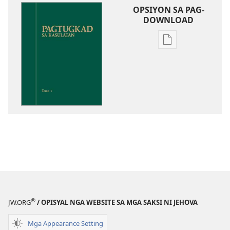
OPSIYON SA PAG-
DOWNLOAD
Opsiyon
sa
pag-
download
sa
publikasyon
Pagtugkad
sa
Kasulatan
®
JW.ORG
/ OPISYAL NGA WEBSITE SA MGA SAKSI NI JEHOVA
Mga Appearance Setting