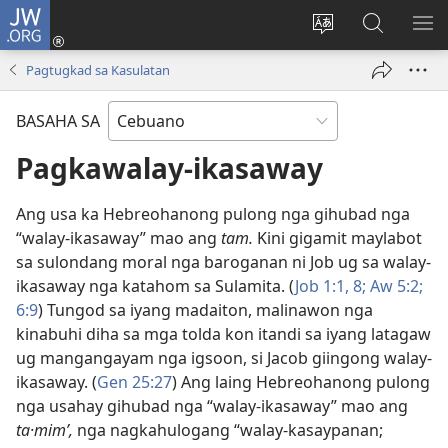
JW.ORG
Log
In
Ilisi
Pangitaa
IPA
(mo-
ang
sa
AN
Pagtugkad sa Kasulatan
open
pinulongan
JW.ORG
ME
ug
sa
BASAHA SA
bag-
site
ong
Pagkawalay-ikasaway
window)
Ang usa ka Hebreohanong pulong nga gihubad nga
“walay-ikasaway” mao ang
tam.
Kini gigamit maylabot
sa sulondang moral nga baroganan ni Job ug sa walay-
ikasaway nga katahom sa Sulamita. (
Job 1:​1,
8;
Aw 5:2;
6:9
) Tungod sa iyang madaiton, malinawon nga
kinabuhi diha sa mga tolda kon itandi sa iyang latagaw
ug mangangayam nga igsoon, si Jacob giingong walay-
ikasaway. (
Gen 25:27
) Ang laing Hebreohanong pulong
nga usahay gihubad nga “walay-ikasaway” mao ang
ta·mimʹ,
nga nagkahulogang “walay-kasaypanan;