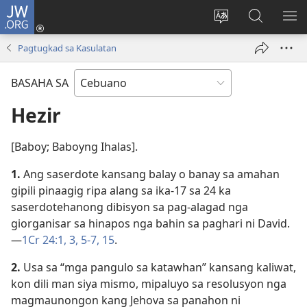
JW.ORG
Log
In
Ilisi
Pangitaa
IPA
(mo-
ang
sa
AN
Pagtugkad sa Kasulatan
open
pinulongan
JW.ORG
ME
ug
sa
BASAHA SA
bag-
site
ong
Hezir
window)
[Baboy; Baboyng Ihalas].
1.
Ang saserdote kansang balay o banay sa amahan
gipili pinaagig ripa alang sa ika-17 sa 24 ka
saserdotehanong dibisyon sa pag-alagad nga
giorganisar sa hinapos nga bahin sa paghari ni David.​
—
1Cr 24:​1,
3,
5-7,
15
.
2.
Usa sa “mga pangulo sa katawhan” kansang kaliwat,
kon dili man siya mismo, mipaluyo sa resolusyon nga
magmaunongon kang Jehova sa panahon ni