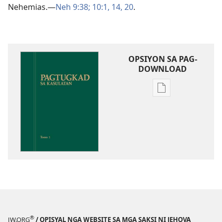
Nehemias.​—
Neh 9:38;
10:​1,
14,
20
.
OPSIYON SA PAG-
DOWNLOAD
Opsiyon
sa
pag-
download
sa
publikasyon
Pagtugkad
sa
Kasulatan
®
JW.ORG
/ OPISYAL NGA WEBSITE SA MGA SAKSI NI JEHOVA