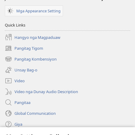
Mga Appearance Setting
Quick Links
Hangyo nga Magpaduaw
Pangitag Tigom
(mo-
open
Pangitag Kombensiyon
(mo-
ug
open
bag-
Unsay Bag-o
ug
ong
bag-
window)
Video
ong
window)
Video nga Dunay Audio Description
Pangitaa
Global Communication
Giya