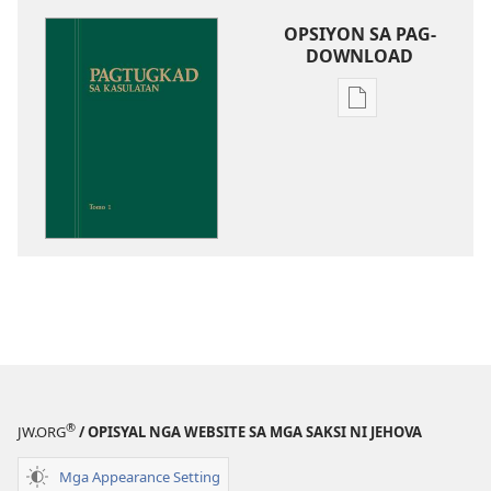
OPSIYON SA PAG-
DOWNLOAD
Opsiyon
sa
pag-
download
sa
publikasyon
Pagtugkad
sa
Kasulatan
®
JW.ORG
/ OPISYAL NGA WEBSITE SA MGA SAKSI NI JEHOVA
Mga Appearance Setting