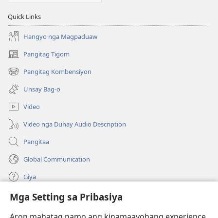
Quick Links
Hangyo nga Magpaduaw
Pangitag Tigom
(mo-
open
Pangitag Kombensiyon
(mo-
ug
open
bag-
Unsay Bag-o
ug
ong
bag-
window)
Video
ong
window)
Video nga Dunay Audio Description
Pangitaa
Global Communication
Giya
Mga Setting sa Pribasiya
Donasyon
(mo-
open
Aron mahatag namo ang kinamaayohang experience,