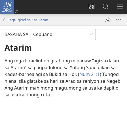
JW.ORG
Log
In
Ilisi
Pangitaa
IPA
(mo-
ang
sa
AN
Pagtugkad sa Kasulatan
open
pinulongan
JW.ORG
ME
ug
sa
BASAHA SA
bag-
site
ong
Atarim
window)
Ang mga Israelinhon gitahong mipanaw “agi sa dalan
sa Atarim” sa pagpadulong sa Yutang Saad gikan sa
Kades-barnea agi sa Bukid sa Hor. (
Num 21:1
) Tungod
niana, sila giatake sa hari sa Arad sa rehiyon sa Negeb.
Ang Atarim mahimong magtumong sa usa ka dapit o
sa usa ka tinong ruta.