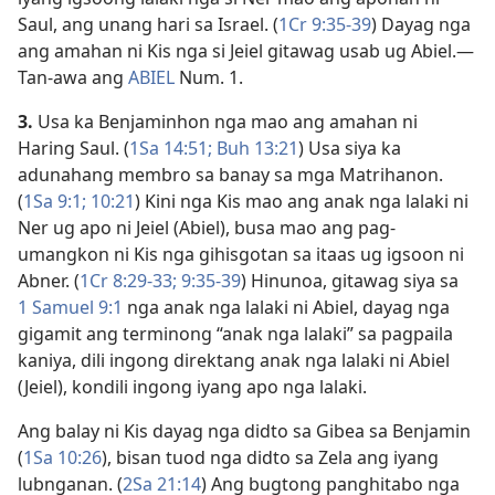
Saul, ang unang hari sa Israel. (
1Cr 9:35-39
) Dayag nga
ang amahan ni Kis nga si Jeiel gitawag usab ug Abiel.​—
Tan-awa ang
ABIEL
Num. 1.
3.
Usa ka Benjaminhon nga mao ang amahan ni
Haring Saul. (
1Sa 14:51;
Buh 13:21
) Usa siya ka
adunahang membro sa banay sa mga Matrihanon.
(
1Sa 9:1;
10:21
) Kini nga Kis mao ang anak nga lalaki ni
Ner ug apo ni Jeiel (Abiel), busa mao ang pag-
umangkon ni Kis nga gihisgotan sa itaas ug igsoon ni
Abner. (
1Cr 8:29-33;
9:35-39
) Hinunoa, gitawag siya sa
1 Samuel 9:1
nga anak nga lalaki ni Abiel, dayag nga
gigamit ang terminong “anak nga lalaki” sa pagpaila
kaniya, dili ingong direktang anak nga lalaki ni Abiel
(Jeiel), kondili ingong iyang apo nga lalaki.
Ang balay ni Kis dayag nga didto sa Gibea sa Benjamin
(
1Sa 10:26
), bisan tuod nga didto sa Zela ang iyang
lubnganan. (
2Sa 21:14
) Ang bugtong panghitabo nga