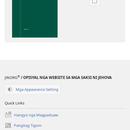
Opsiyon
sa
pag-
download
sa
publikasyon
Pagtugkad
sa
Kasulatan
®
JW.ORG
/ OPISYAL NGA WEBSITE SA MGA SAKSI NI JEHOVA
Mga Appearance Setting
Quick Links
Hangyo nga Magpaduaw
Pangitag Tigom
(mo-