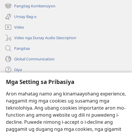
open
Pangitag Kombensiyon
(mo-
ug
open
bag-
Unsay Bag-o
ug
ong
bag-
window)
Video
ong
window)
Video nga Dunay Audio Description
Pangitaa
Global Communication
Giya
Mga Setting sa Pribasiya
Donasyon
(mo-
open
Aron mahatag namo ang kinamaayohang experience,
ug
naggamit mig mga cookies ug susamang mga
Watchtower ONLINE NGA LIBRARYA
(mo-
bag-
teknolohiya. Ang ubang cookies importante aron mo-
open
ong
®
JW Hub
function ang among website ug dili ni puwedeng i-
ug
window)
(mo-
bag-
decline. Puwede nimong i-accept o i-decline ang
open
ong
®
JW Library
ug
paggamit ug dugang nga mga cookies, nga gigamit
window)