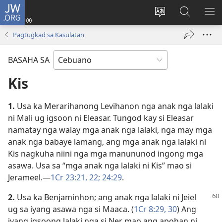
JW.ORG
Log
In
Ilisi
Pangitaa
IPA
(mo-
ang
sa
AN
Pagtugkad sa Kasulatan
open
pinulongan
JW.ORG
ME
ug
sa
BASAHA SA
bag-
site
ong
Kis
window)
1.
Usa ka Merarihanong Levihanon nga anak nga lalaki
ni Mali ug igsoon ni Eleasar. Tungod kay si Eleasar
namatay nga walay mga anak nga lalaki, nga may mga
anak nga babaye lamang, ang mga anak nga lalaki ni
Kis nagkuha niini nga mga manununod ingong mga
asawa. Usa sa “mga anak nga lalaki ni Kis” mao si
Jerameel.​—
1Cr 23:​21, 22;
24:29
.
2.
Usa ka Benjaminhon; ang anak nga lalaki ni Jeiel
ug sa iyang asawa nga si Maaca. (
1Cr 8:​29, 30
) Ang
iyang igsoong lalaki nga si Ner mao ang apohan ni