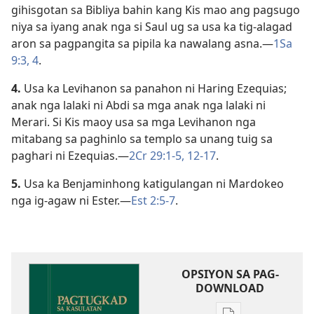
gihisgotan sa Bibliya bahin kang Kis mao ang pagsugo
niya sa iyang anak nga si Saul ug sa usa ka tig-alagad
aron sa pagpangita sa pipila ka nawalang asna.​—
1Sa
9:​3, 4
.
4.
Usa ka Levihanon sa panahon ni Haring Ezequias;
anak nga lalaki ni Abdi sa mga anak nga lalaki ni
Merari. Si Kis maoy usa sa mga Levihanon nga
mitabang sa paghinlo sa templo sa unang tuig sa
paghari ni Ezequias.​—
2Cr 29:1-5,
12-17
.
5.
Usa ka Benjaminhong katigulangan ni Mardokeo
nga ig-agaw ni Ester.​—
Est 2:5-7
.
OPSIYON SA PAG-
DOWNLOAD