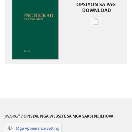
OPSIYON SA PAG-
DOWNLOAD
Opsiyon
sa
pag-
download
sa
publikasyon
Pagtugkad
sa
Kasulatan
®
JW.ORG
/ OPISYAL NGA WEBSITE SA MGA SAKSI NI JEHOVA
Mga Appearance Setting