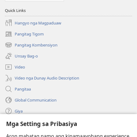
Quick Links
Hangyo nga Magpaduaw
Pangitag Tigom
(mo-
open
Pangitag Kombensiyon
(mo-
ug
open
bag-
Unsay Bag-o
ug
ong
bag-
window)
Video
ong
window)
Video nga Dunay Audio Description
Pangitaa
Global Communication
Giya
Mga Setting sa Pribasiya
Donasyon
(mo-
open
Aron mahatag namo ang kinamaayohang experience,