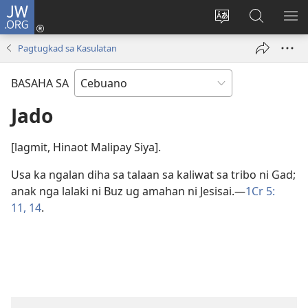
JW.ORG
Log
In
Ilisi
Pangitaa
IPA
(mo-
ang
sa
AN
Pagtugkad sa Kasulatan
open
pinulongan
JW.ORG
ME
ug
sa
BASAHA SA
bag-
site
ong
Jado
window)
[lagmit, Hinaot Malipay Siya].
Usa ka ngalan diha sa talaan sa kaliwat sa tribo ni Gad;
anak nga lalaki ni Buz ug amahan ni Jesisai.​—
1Cr 5:​
11,
14
.