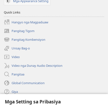
Mga Appearance Setting
Quick Links
Hangyo nga Magpaduaw
Pangitag Tigom
(mo-
open
Pangitag Kombensiyon
(mo-
ug
open
bag-
Unsay Bag-o
ug
ong
bag-
window)
Video
ong
window)
Video nga Dunay Audio Description
Pangitaa
Global Communication
Giya
Mga Setting sa Pribasiya
Donasyon
(mo-