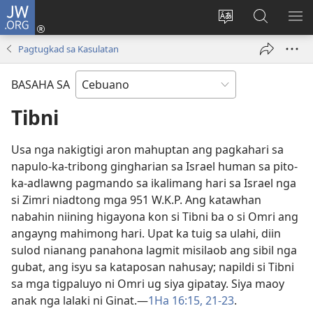
JW.ORG
Log
In
Ilisi
Pangitaa
IPA
(mo-
ang
sa
AN
Pagtugkad sa Kasulatan
open
pinulongan
JW.ORG
ME
ug
sa
BASAHA SA
bag-
site
ong
Tibni
window)
Usa nga nakigtigi aron mahuptan ang pagkahari sa
napulo-ka-tribong gingharian sa Israel human sa pito-
ka-adlawng pagmando sa ikalimang hari sa Israel nga
si Zimri niadtong mga 951 W.K.P. Ang katawhan
nabahin niining higayona kon si Tibni ba o si Omri ang
angayng mahimong hari. Upat ka tuig sa ulahi, diin
sulod nianang panahona lagmit misilaob ang sibil nga
gubat, ang isyu sa kataposan nahusay; napildi si Tibni
sa mga tigpaluyo ni Omri ug siya gipatay. Siya maoy
anak nga lalaki ni Ginat.​—
1Ha 16:​15,
21-23
.