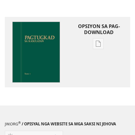
OPSIYON SA PAG-
DOWNLOAD
Opsiyon
sa
pag-
download
sa
publikasyon
Pagtugkad
sa
Kasulatan
®
JW.ORG
/ OPISYAL NGA WEBSITE SA MGA SAKSI NI JEHOVA