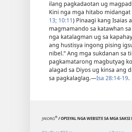
ilang pagkadaotan ug magpada
Kini nga mga hitabo midangat 
13;
10:11
) Pinaagi kang Isaia
magmamando sa katawhan sa J
nga katalagman ug sa kapahay
ang hustisya ingong pising i
nibel.” Ang mga sukdanan sa t
pagkamatarong magbutyag kon
alagad sa Diyos ug kinsa ang d
sa pagkalaglag.​—
Isa 28:14-19
.
®
JW.ORG
/ OPISYAL NGA WEBSITE SA MGA SAKSI 