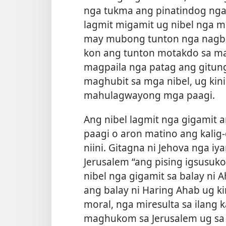
nga tukma ang pinatindog ng
lagmit migamit ug nibel nga m
may mubong tunton nga nagbit
kon ang tunton motakdo sa mar
magpaila nga patag ang gitun
maghubit sa mga nibel, ug kin
mahulagwayong mga paagi.
Ang nibel lagmit nga gigamit 
paagi o aron matino ang kalig
niini. Gitagna ni Jehova nga i
Jerusalem “ang pising igsusuk
nibel nga gigamit sa balay ni 
ang balay ni Haring Ahab ug k
moral, nga miresulta sa ilang 
maghukom sa Jerusalem ug sa