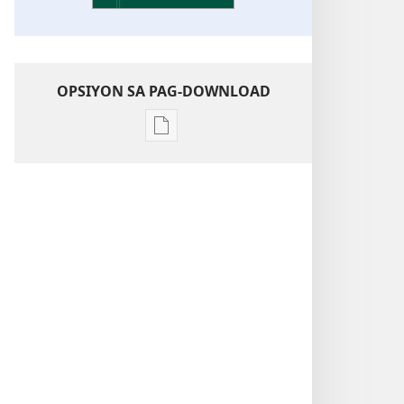
OPSIYON SA PAG-DOWNLOAD
Opsiyon
sa
pag-
download
sa
publikasyon
Pagtugkad
sa
Kasulatan