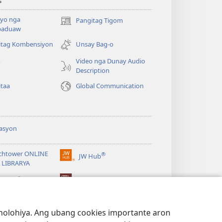
s
yo nga
Pangitag Tigom
(mo-
paduaw
open
ug
itag Kombensiyon
Unsay Bag-o
bag-
Video nga Dunay Audio
o
ong
Description
window)
itaa
Global Communication
asyon
chtower ONLINE
®
JW Hub
(mo-
 LIBRARYA
open
®
ug
ibrary
Watchtower Library
bag-
ong
window)
lohiya. Ang ubang cookies importante aron