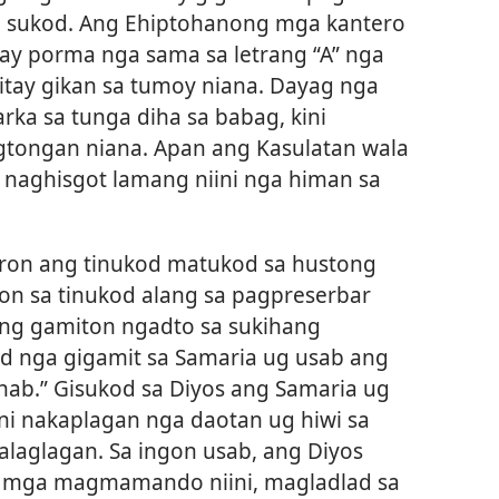
a sukod. Ang Ehiptohanong mga kantero
ay porma nga sama sa letrang “A” nga
ay gikan sa tumoy niana. Dayag nga
ka sa tunga diha sa babag, kini
gtongan niana. Apan ang Kasulatan wala
i naghisgot lamang niini nga himan sa
aron ang tinukod matukod sa hustong
-on sa tinukod alang sa pagpreserbar
yang gamiton ngadto sa sukihang
od nga gigamit sa Samaria ug usab ang
Ahab.” Gisukod sa Diyos ang Samaria ug
ini nakaplagan nga daotan ug hiwi sa
kalaglagan. Sa ingon usab, ang Diyos
 mga magmamando niini, magladlad sa