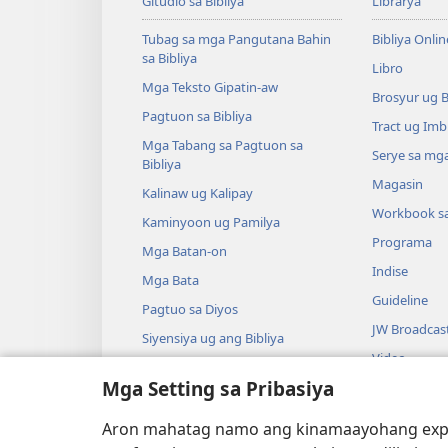
Gitudlo sa Bibliya
Librarya
Tubag sa mga Pangutana Bahin
Bibliya Onlin
sa Bibliya
Libro
Mga Teksto Gipatin-aw
Brosyur ug 
Pagtuon sa Bibliya
Tract ug Imb
Mga Tabang sa Pagtuon sa
Serye sa mga
Bibliya
Magasin
Kalinaw ug Kalipay
Workbook s
Kaminyoon ug Pamilya
Programa
Mga Batan-on
Indise
Mga Bata
Guideline
Pagtuo sa Diyos
JW Broadcas
Siyensiya ug ang Bibliya
Video
Kasaysayan ug ang Bibliya
Mga Setting sa Pribasiya
Musika
Audio Dram
Aron mahatag namo ang kinamaayohang exper
Gidrama nga 