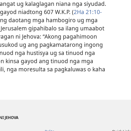
ngat ug kalaglagan niana nga siyudad.
gayod niadtong 607 W.K.P. (
2Ha 21:10-
s ang daotang mga hambogiro ug mga
erusalem gipahibalo sa ilang umaabot
agan ni Jehova: “Akong pagahimoon
gsusukod ug ang pagkamatarong ingong
inuod nga hustisya ug sa tinuod nga
 kinsa gayod ang tinuod nga mga
ili, nga moresulta sa pagkaluwas o kaha
NI JEHOVA