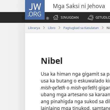
JW.ORG
Mga Saksi ni Jehova
SINUGDAN
GITUDLO
Librarya
Libro
Pagtugkad sa Kasulatan
Ni
Nibel
Usa ka himan nga gigamit sa p
usa ka butang o eskuwalado kin
mish·qeʹleth
o
mish·qoʹleth
) giga
ubang mga artesano sa karaa
ang pinahigda nga sukod sa d
lainlaing mga tinukod, samtan