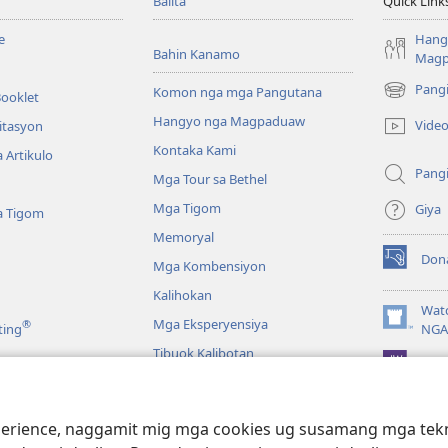
Balita
Quick Link
e
Hang
Bahin Kanamo
Mag
Pang
Komon nga mga Pangutana
Booklet
(mo-
open
Hangyo nga Magpaduaw
Vide
itasyon
ug
Kontaka Kami
 Artikulo
bag-
Pang
ong
Mga Tour sa Bethel
window)
Mga Tigom
Giya
a Tigom
Memoryal
Don
Mga Kombensiyon
(mo-
open
Kalihokan
ug
Wat
Mga Eksperyensiya
®
bag-
(mo-
ting
NGA
ong
open
Tibuok Kalibotan
window)
JW L
ug
bag-
ong
a
window)
ience, naggamit mig mga cookies ug susamang mga tekno
Pagbasa sa Bibliya