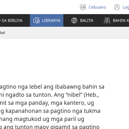
Cebuano
Log
Pagpilig
(m
pinulongan
o
 SA BIBLIYA
LIBRARYA
BALITA
BAHIN 
u
ba
bel
o
wi
agtino nga lebel ang ibabawng bahin sa
i ngadto sa tunton. Ang “nibel” (Heb.,
mit sa mga panday, mga kantero, ug
ng kapanahonan sa pagtino nga tukma
ihang magtukod ug mga paril ug
g ang tunton maoy gigamit sa pagtino