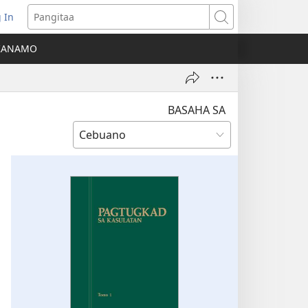
 In
o-
Pangitaa
pen
KANAMO
g
g-
ng
ndow)
BASAHA SA