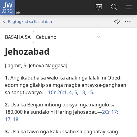
JW.ORG
Log
In
Ilisi
Pangitaa
IPA
(mo-
ang
sa
AN
Pagtugkad sa Kasulatan
open
pinulongan
JW.ORG
ME
ug
sa
BASAHA SA
bag-
site
ong
Jehozabad
window)
[lagmit, Si Jehova Naggasa].
1.
Ang ikaduha sa walo ka anak nga lalaki ni Obed-
edom nga gilakip sa mga magbalantay-sa-ganghaan
sa sangtuwaryo.​—
1Cr 26:​1,
4, 5,
13,
15
.
2.
Usa ka Benjaminhong opisyal nga nangulo sa
180,000 ka sundalo ni Haring Jehosapat.​—
2Cr 17:​
17, 18
.
3.
Usa ka tawo nga kakunsabo sa pagpatay kang