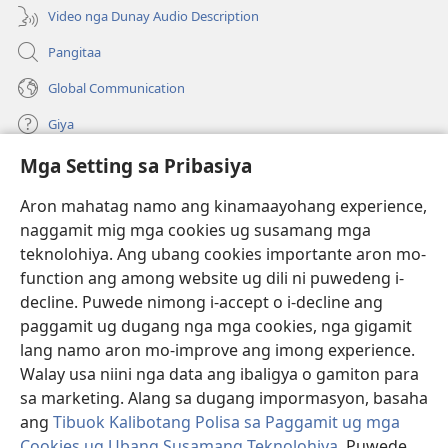
window)
Video nga Dunay Audio Description
Pangitaa
Global Communication
Giya
Mga Setting sa Pribasiya
Donasyon
(mo-
open
Aron mahatag namo ang kinamaayohang experience,
ug
naggamit mig mga cookies ug susamang mga
Watchtower ONLINE NGA LIBRARYA
(mo-
bag-
teknolohiya. Ang ubang cookies importante aron mo-
open
ong
®
JW Hub
function ang among website ug dili ni puwedeng i-
ug
window)
(mo-
bag-
decline. Puwede nimong i-accept o i-decline ang
open
ong
®
JW Library
ug
paggamit ug dugang nga mga cookies, nga gigamit
window)
bag-
lang namo aron mo-improve ang imong experience.
ong
Watchtower Library
Walay usa niini nga data ang ibaligya o gamiton para
window)
sa marketing. Alang sa dugang impormasyon, basaha
ang
Tibuok Kalibotang Polisa sa Paggamit ug mga
Cookies ug Ubang Susamang Teknolohiya
. Puwede