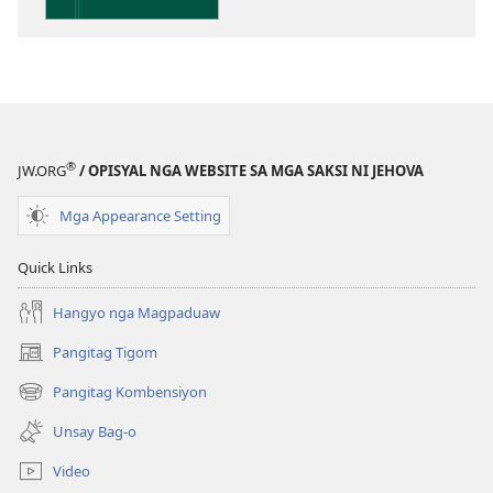
publikasyon
Pagtugkad
sa
Kasulatan
®
JW.ORG
/ OPISYAL NGA WEBSITE SA MGA SAKSI NI JEHOVA
Mga Appearance Setting
Quick Links
Hangyo nga Magpaduaw
Pangitag Tigom
(mo-
open
Pangitag Kombensiyon
(mo-
ug
open
bag-
Unsay Bag-o
ug
ong
bag-
window)
Video
ong