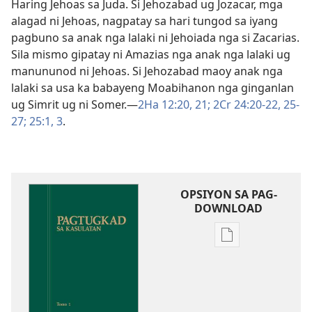
Haring Jehoas sa Juda. Si Jehozabad ug Jozacar, mga
alagad ni Jehoas, nagpatay sa hari tungod sa iyang
pagbuno sa anak nga lalaki ni Jehoiada nga si Zacarias.
Sila mismo gipatay ni Amazias nga anak nga lalaki ug
manununod ni Jehoas. Si Jehozabad maoy anak nga
lalaki sa usa ka babayeng Moabihanon nga ginganlan
ug Simrit ug ni Somer.​—
2Ha 12:​20, 21;
2Cr 24:20-22,
25-
27;
25:​1,
3
.
OPSIYON SA PAG-
DOWNLOAD
Opsiyon
sa
pag-
download
sa