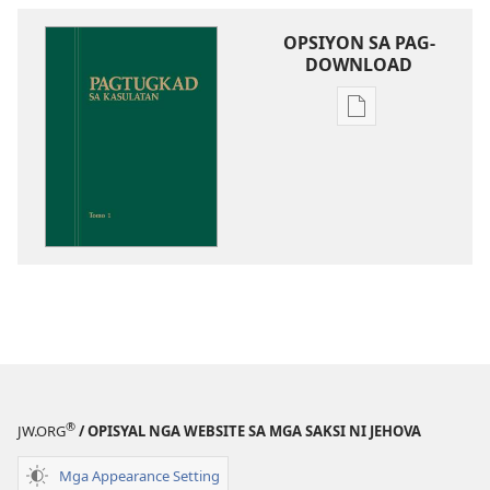
OPSIYON SA PAG-
DOWNLOAD
Opsiyon
sa
pag-
download
sa
publikasyon
Pagtugkad
sa
Kasulatan
®
JW.ORG
/ OPISYAL NGA WEBSITE SA MGA SAKSI NI JEHOVA
Mga Appearance Setting