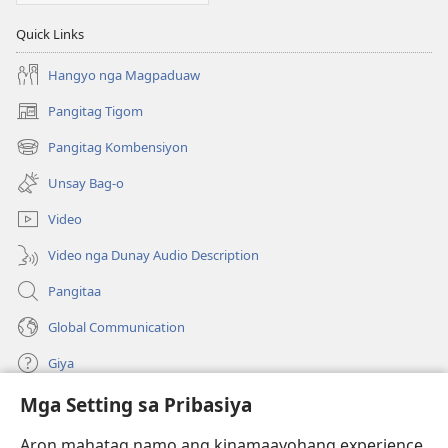
Quick Links
Hangyo nga Magpaduaw
Pangitag Tigom
(mo-
open
Pangitag Kombensiyon
(mo-
ug
open
bag-
Unsay Bag-o
ug
ong
bag-
window)
Video
ong
window)
Video nga Dunay Audio Description
Pangitaa
Global Communication
Giya
Mga Setting sa Pribasiya
Donasyon
(mo-
open
Aron mahatag namo ang kinamaayohang experience,