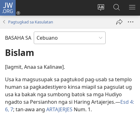
JW.ORG
Log
In
Ilisi
Pangitaa
IPA
(mo-
ang
sa
AN
Pagtugkad sa Kasulatan
open
pinulongan
JW.ORG
ME
ug
sa
BASAHA SA
bag-
site
ong
Bislam
window)
[lagmit, Anaa sa Kalinaw].
Usa ka magsusupak sa pagtukod pag-usab sa templo
human sa pagkadestiyero kinsa miapil sa pagsulat ug
usa ka bakak nga sumbong batok sa mga Hudiyo
ngadto sa Persianhon nga si Haring Artajerjes.​—
Esd 4:​
6, 7
; tan-awa ang
ARTAJERJES
Num. 1.