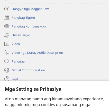
Hangyo nga Magpaduaw
Pangitag Tigom
(mo-
open
Pangitag Kombensiyon
(mo-
ug
open
bag-
Unsay Bag-o
ug
ong
bag-
window)
Video
ong
window)
Video nga Dunay Audio Description
Pangitaa
Global Communication
Giya
Mga Setting sa Pribasiya
Donasyon
(mo-
open
Aron mahatag namo ang kinamaayohang experience,
ug
naggamit mig mga cookies ug susamang mga
Watchtower ONLINE NGA LIBRARYA
(mo-
bag-