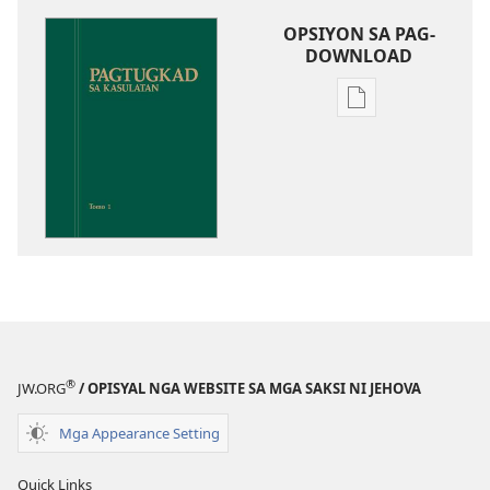
OPSIYON SA PAG-
DOWNLOAD
Opsiyon
sa
pag-
download
sa
publikasyon
Pagtugkad
sa
Kasulatan
®
JW.ORG
/ OPISYAL NGA WEBSITE SA MGA SAKSI NI JEHOVA
Mga Appearance Setting
Quick Links