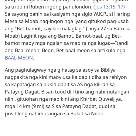
sa tribo ni Ruben ingong panulondon. (
Jos 13:​15,
17
)
Sa sayong bahin sa ikasiyam nga siglo W.K.P., si Haring
Mesa sa Moab nag-ingon nga iyang gitukod pag-usab
ang “Bet-bamot, kay kini nalaglag.” (Linya 27 sa Bato sa
Moab) Lagmit nga ang Bamot, Bamot-baal, ug Bet-
bamot maoy mga ngalan sa mao ra nga lugar.​—Itandi
ang Baal-meon, Beon, Bet-baal-meon sa artikulo nga
BAAL-MEON
.
Ang paghulagway nga gihatag sa asoy sa Bibliya
nagpakita nga kini maoy usa ka dapit diha sa rehiyon
sa kapatagan sa bukid dapit sa AS nga kiliran sa
Patayng Dagat. Bisan tuod dili tino ang nahimutangan
niini, gituohan nga mao kini ang Khirbet Quweijiya,
mga 14 km (9 mi) sa S sa Patayng Dagat, duol sa
posibleng nahimutangan sa Bukid sa Nebo.