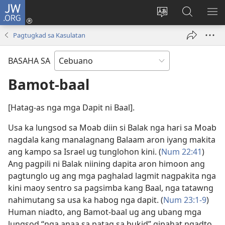
JW.ORG
Log
In
Ilisi
Pangitaa
IPA
(mo-
ang
sa
AN
Pagtugkad sa Kasulatan
open
pinulongan
JW.ORG
ME
ug
sa
BASAHA SA
bag-
site
ong
Bamot-baal
window)
[Hatag-as nga mga Dapit ni Baal].
Usa ka lungsod sa Moab diin si Balak nga hari sa Moab
nagdala kang manalagnang Balaam aron iyang makita
ang kampo sa Israel ug tunglohon kini. (
Num 22:41
)
Ang pagpili ni Balak niining dapita aron himoon ang
pagtunglo ug ang mga paghalad lagmit nagpakita nga
kini maoy sentro sa pagsimba kang Baal, nga tatawng
nahimutang sa usa ka habog nga dapit. (
Num 23:1-9
)
Human niadto, ang Bamot-baal ug ang ubang mga
lungsod “nga anaa sa patag sa bukid” gipahat ngadto