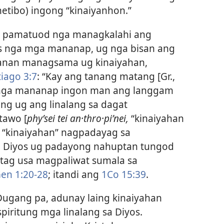
tibo) ingong “kinaiyanhon.”
 pamatuod nga managkalahi ang
as nga mga mananap, ug nga bisan ang
tanan managsama ug kinaiyahan,
iago 3:7
: “Kay ang tanang matang [Gr.,
s nga mananap ingon man ang langgam
ng ug ang linalang sa dagat
tawo [
phyʹsei tei an·thro·piʹnei,
“kinaiyahan
sa “kinaiyahan” nagpadayag sa
a Diyos ug padayong nahuptan tungod
atag usa magpaliwat sumala sa
en 1:20-28
; itandi ang
1Co 15:39
.
ugang pa, adunay laing kinaiyahan
spiritung mga linalang sa Diyos.