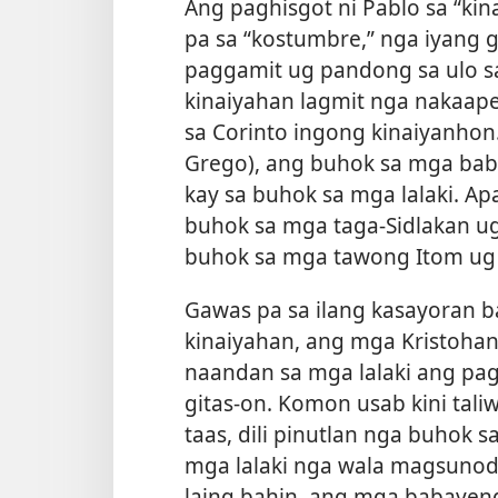
Ang paghisgot ni Pablo sa “ki
pa sa “kostumbre,” nga iyang g
paggamit ug pandong sa ulo 
kinaiyahan lagmit nga nakaape
sa Corinto ingong kinaiyanho
Grego), ang buhok sa mga baba
kay sa buhok sa mga lalaki. Apa
buhok sa mga taga-Sidlakan u
buhok sa mga tawong Itom ug
Gawas pa sa ilang kasayoran 
kinaiyahan, ang mga Kristoha
naandan sa mga lalaki ang pag
gitas-on. Komon usab kini tali
taas, dili pinutlan nga buhok 
mga lalaki nga wala magsunod
laing bahin, ang mga babayen