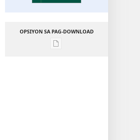
OPSIYON SA PAG-DOWNLOAD
Opsiyon
sa
pag-
download
sa
publikasyon
Pagtugkad
sa
Kasulatan