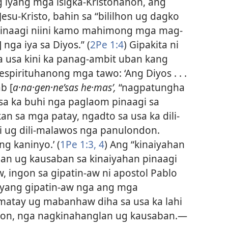
g iyang mga isigka-Kristohanon, ang
esu-Kristo, bahin sa “bililhon ug dagko
pinaagi niini kamo mahimong mga mag-
] nga iya sa Diyos.” (
2Pe 1:4
) Gipakita ni
a usa kini ka panag-ambit uban kang
espirituhanong mga tawo: ‘Ang Diyos . . .
b [
a·na·gen·neʹsas he·masʹ,
“nagpatungha
sa ka buhi nga paglaom pinaagi sa
an sa mga patay, ngadto sa usa ka dili-
ug dili-malawos nga panulondon.
ng kaninyo.’ (
1Pe 1:​3, 4
) Ang “kinaiyahan
lan ug kausaban sa kinaiyahan pinaagi
ingon sa gipatin-aw ni apostol Pablo
 Iyang gipatin-aw nga ang mga
atay ug mabanhaw diha sa usa ka lahi
non, nga nagkinahanglan ug kausaban.​—