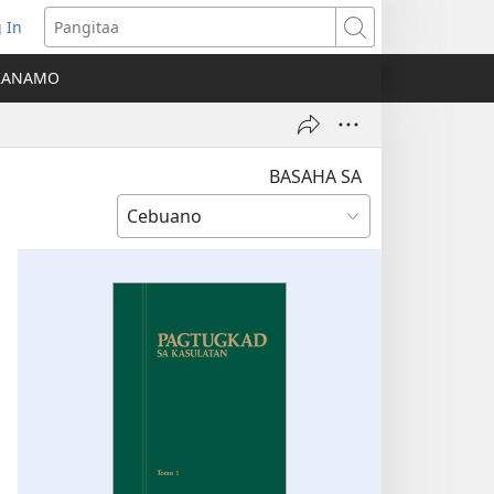
 In
o-
Pangitaa
pen
KANAMO
g
g-
ng
ndow)
BASAHA SA