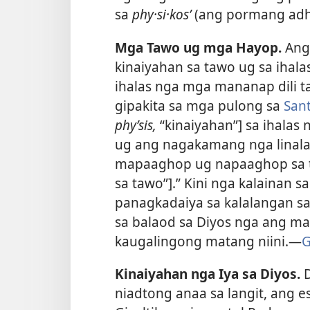
sa
phy·si·kosʹ
(ang pormang adhe
Mga Tawo ug mga Hayop.
Ang
kinaiyahan sa tawo ug sa ihal
ihalas nga mga mananap dili 
gipakita sa mga pulong sa
Sant
phyʹsis,
“kinaiyahan”] sa ihala
ug ang nagakamang nga linala
mapaaghop ug napaaghop sa 
sa tawo”].” Kini nga kalainan 
panagkadaiya sa kalalangan s
sa balaod sa Diyos nga ang m
kaugalingong matang niini.​—
G
Kinaiyahan nga Iya sa Diyos.
D
niadtong anaa sa langit, ang e