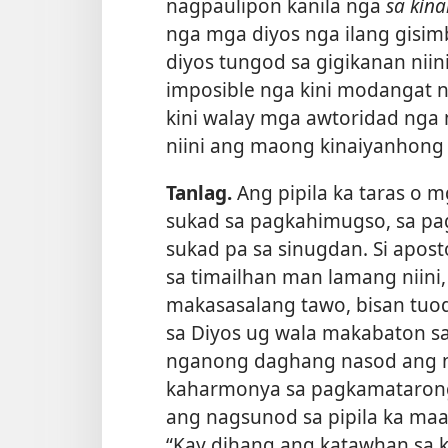
nagpaulipon kanila nga
sa kin
nga mga diyos nga ilang gisimb
diyos tungod sa gigikanan niin
imposible nga kini modangat n
kini walay mga awtoridad nga 
niini ang maong kinaiyanhong
Tanlag.
Ang pipila ka taras o 
sukad sa pagkahimugso, sa pa
sukad pa sa sinugdan. Si apos
sa timailhan man lamang niin
makasasalang tawo, bisan tuo
sa Diyos ug wala makabaton sa
nganong daghang nasod ang 
kaharmonya sa pagkamatarong 
ang nagsunod sa pipila ka maa
“Kay dihang ang katawhan sa 