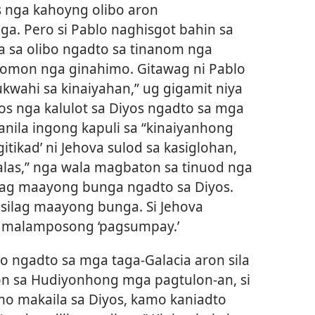
s nga kahoyng olibo aron
 Pero si Pablo naghisgot bahin sa
a sa olibo ngadto sa tinanom nga
 komon nga ginahimo. Gitawag ni Pablo
kwahi sa kinaiyahan,” ug gigamit niya
akos nga kalulot sa Diyos ngadto sa mga
anila ingong kapuli sa “kinaiyanhong
tikad’ ni Jehova sulod sa kasiglohan,
las,” nga wala magbaton sa tinuod nga
ag maayong bunga ngadto sa Diyos.
silag maayong bunga. Si Jehova
g malamposong ‘pagsumpay.’
 ngadto sa mga taga-Galacia aron sila
on sa Hudiyonhong mga pagtulon-an, si
mo makaila sa Diyos, kamo kaniadto