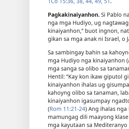
1Co 15:​36,
38,
44,
49,
51
.
Pagkakinaiyanhon.
Si Pablo n
nga mga Hudiyo, ug nagtawag 
kinaiyanhon,” buot ingnon, n
gikan sa mga anak ni Israel, o 
Sa sambingay bahin sa kahoyn
mga Hudiyo nga kinaiyanhon (
mga sanga sa olibo sa tanaman
Hentil: “Kay kon ikaw giputol 
kinaiyanhon ihalas ug gisumpa
kahoyng olibo sa tanaman, lab
kinaiyanhon igasumpay ngadto 
(
Rom 11:21-24
) Ang ihalas ng
mamungag dili maayong klase 
mga kayutaan sa Mediteranyo