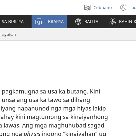
Cebuano
Log
Pagpilig
(m
pinulongan
o
 SA BIBLIYA
LIBRARYA
BALITA
BAHIN 
u
ba
naiyahan
o
wi
pagkamugna sa usa ka butang. Kini
nsa ang usa ka tawo sa dihang
 iyang napanunod nga mga hiyas lakip
sahay kini magtumong sa kinaiyanhong
nga lawas. Ang mga maghuhubad sagad
long nga
phyʹsis
ingong “kinaiyahan” ug