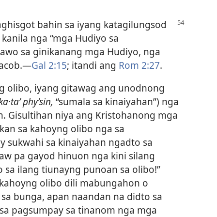
aghisgot bahin sa iyang katagilungsod
kanila nga “mga Hudiyo sa
atawo sa ginikanang mga Hudiyo, nga
Jacob.​—
Gal 2:15
; itandi ang
Rom 2:27
.
g olibo, iyang gitawag ang unodnong
ka·taʹ phyʹsin,
“sumala sa kinaiyahan”) nga
. Gisultihan niya ang Kristohanong mga
gikan sa kahoyng olibo nga sa
y sukwahi sa kinaiyahan ngadto sa
aw pa gayod hinuon nga kini silang
sa ilang tiunayng punoan sa olibo!”
a kahoyng olibo dili mabungahon o
sa bunga, apan naandan na didto sa
 sa pagsumpay sa tinanom nga mga