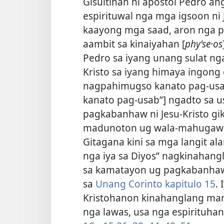
Gisultihan ni apostol Pedro an
espirituwal nga mga igsoon ni J
kaayong mga saad, aron nga 
aambit sa kinaiyahan [
phyʹse·os
Pedro sa iyang unang sulat ng
Kristo sa iyang himaya ingong 
nagpahimugso kanato pag-usa
kanato pag-usab”] ngadto sa u
pagkabanhaw ni Jesu-Kristo gik
madunoton ug wala-mahugawi 
Gitagana kini sa mga langit ala
nga iya sa Diyos” nagkinahang
sa kamatayon ug pagkabanhaw, 
sa
Unang Corinto kapitulo 15
.
Kristohanon kinahanglang mam
nga lawas, usa nga espirituha