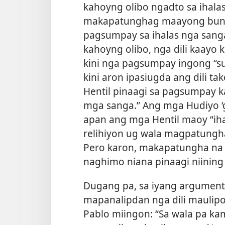
kahoyng olibo ngadto sa ihala
makapatunghag maayong bunga.
pagsumpay sa ihalas nga sang
kahoyng olibo, nga dili kaayo
kini nga pagsumpay ingong “su
kini aron ipasiugda ang dili t
Hentil pinaagi sa pagsumpay k
mga sanga.” Ang mga Hudiyo ‘gi
apan ang mga Hentil maoy “iha
relihiyon ug wala magpatungh
Pero karon, makapatungha na 
naghimo niana pinaagi niinin
Dugang pa, sa iyang argumento
mapanalipdan nga dili maulip
Pablo miingon: “Sa wala pa ka