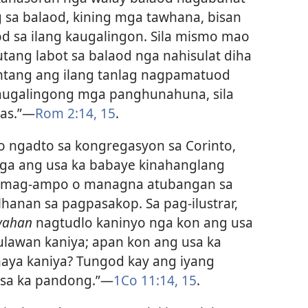
sa balaod, kining mga tawhana, bisan
d sa ilang kaugalingon. Sila mismo mao
ang labot sa balaod nga nahisulat diha
amtang ang ilang tanlag nagpamatuod
g kaugalingong mga panghunahuna, sila
as.”​—
Rom 2:​14, 15
.
o ngadto sa kongregasyon sa Corinto,
nga ang usa ka babaye kinahanglang
g mag-ampo o managna atubangan sa
hanan sa pagpasakop. Sa pag-ilustrar,
yahan
nagtudlo kaninyo nga kon ang usa
kaulawan kaniya; apan kon ang usa ka
maya kaniya? Tungod kay ang iyang
usa ka pandong.”​—
1Co 11:​14, 15
.