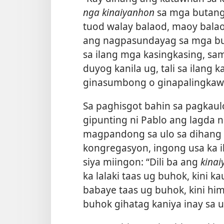
nga kinaiyanhon
sa mga butang 
tuod walay balaod, maoy balao
ang nagpasundayag sa mga but
sa ilang mga kasingkasing, s
duyog kanila ug, tali sa ilan
ginasumbong o ginapalingkaw
Sa paghisgot bahin sa pagkaul
gipunting ni Pablo ang lagda 
magpandong sa ulo sa dihan
kongregasyon, ingong usa ka il
siya miingon: “Dili ba ang
kinai
ka lalaki taas ug buhok, kini 
babaye taas ug buhok, kini hi
buhok gihatag kaniya inay sa 