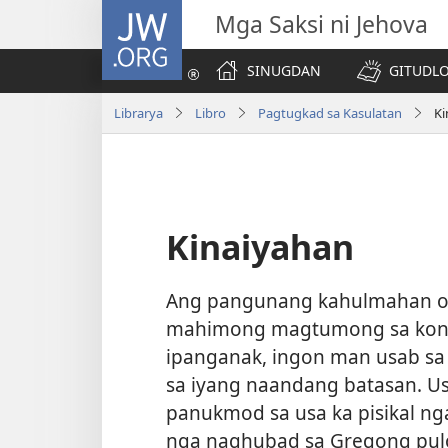
JW.ORG
Mga Saksi ni Jehova
SINUGDAN
GITUDLO
Librarya
Libro
Pagtugkad sa Kasulatan
Ki
Kinaiyahan
Ang pangunang kahulmahan o 
mahimong magtumong sa kon u
ipanganak, ingon man usab sa
sa iyang naandang batasan. U
panukmod sa usa ka pisikal 
nga naghubad sa Gregong pu