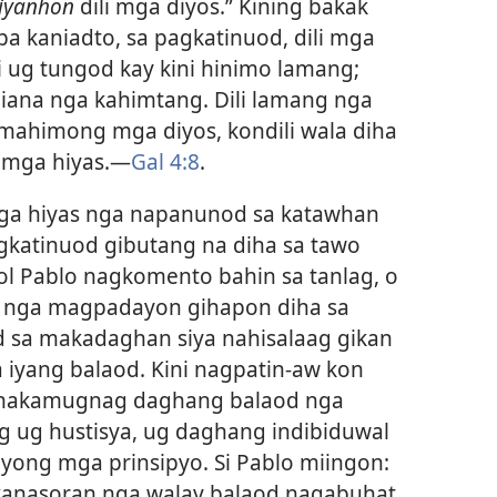
aiyanhon
dili mga diyos.” Kining bakak
a kaniadto, sa pagkatinuod, dili mga
i ug tungod kay kini hinimo lamang;
iana nga kahimtang. Dili lamang nga
mahimong mga diyos, kondili wala diha
 mga hiyas.​—
Gal 4:8
.
mga hiyas nga napanunod sa katawhan
gkatinuod gibutang na diha sa tawo
tol Pablo nagkomento bahin sa tanlag, o
i, nga magpadayon gihapon diha sa
d sa makadaghan siya nahisalaag gikan
 iyang balaod. Kini nagpatin-aw kon
nakamugnag daghang balaod nga
ug hustisya, ug daghang indibiduwal
yong mga prinsipyo. Si Pablo miingon:
kanasoran nga walay balaod nagabuhat