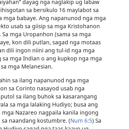
naiyahan” dayag nga naglakip ug labaw
ihisgotan sa bersikulo 16 maylabot sa
sa mga babaye. Ang napanunod nga mga
kto usab sa giisip sa mga Kristohanon
n. Sa mga Uropanhon (sama sa mga
ye, kon dili putlan, sagad nga motaas
n dili ingon niini ang tul-id nga mga
g sa mga Indian o ang kupkop nga mga
 sa mga Melanesian.
bahin sa ilang napanunod nga mga
non sa Corinto nasayod usab nga
putol sa ilang buhok sa kasarangang
wala sa mga lalaking Hudiyo; busa ang
sa mga Nazareo nagpaila kanila ingong
 sa naandang kostumbre. (
Num 6:5
) Sa
g Hudiyo sagad nga taas kaayo ug