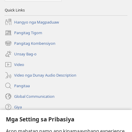
Quick Links
Hangyo nga Magpaduaw
Pangitag Tigom
(mo-
open
Pangitag Kombensiyon
(mo-
ug
open
bag-
Unsay Bag-o
ug
ong
bag-
window)
Video
ong
window)
Video nga Dunay Audio Description
Pangitaa
Global Communication
Giya
Mga Setting sa Pribasiya
Donasyon
(mo-
open
Aron mahatag namo ang kinamaayohang experience,