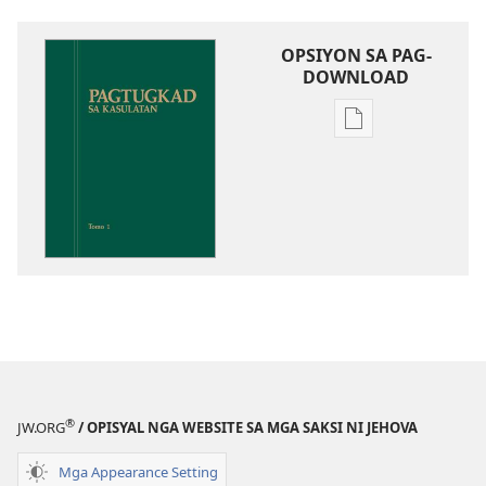
OPSIYON SA PAG-
DOWNLOAD
Opsiyon
sa
pag-
download
sa
publikasyon
Pagtugkad
sa
Kasulatan
®
JW.ORG
/ OPISYAL NGA WEBSITE SA MGA SAKSI NI JEHOVA
Mga Appearance Setting