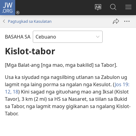
JW.ORG
Log
In
Ilisi
Pangitaa
IPA
(mo-
ang
sa
AN
Pagtugkad sa Kasulatan
open
pinulongan
JW.ORG
ME
ug
sa
BASAHA SA
bag-
site
ong
Kislot-tabor
window)
[Mga Balat-ang [nga mao, mga bakilid] sa Tabor].
Usa ka siyudad nga nagsilbing utlanan sa Zabulon ug
lagmit nga laing porma sa ngalan nga Kesulot. (
Jos 19:​
12,
18
) Kini sagad nga gituohang mao ang Iksal (Kislot
Tavor), 3 km (2 mi) sa HS sa Nasaret, sa tiilan sa Bukid
sa Tabor, nga lagmit maoy gigikanan sa ngalang Kislot-
Tabor.