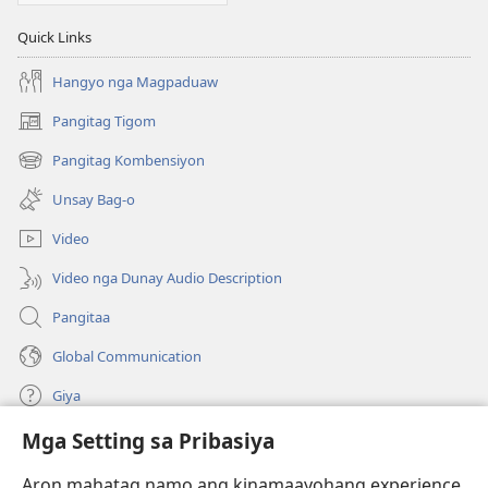
Quick Links
Hangyo nga Magpaduaw
Pangitag Tigom
(mo-
open
Pangitag Kombensiyon
(mo-
ug
open
bag-
Unsay Bag-o
ug
ong
bag-
window)
Video
ong
window)
Video nga Dunay Audio Description
Pangitaa
Global Communication
Giya
Mga Setting sa Pribasiya
Donasyon
(mo-
open
Aron mahatag namo ang kinamaayohang experience,