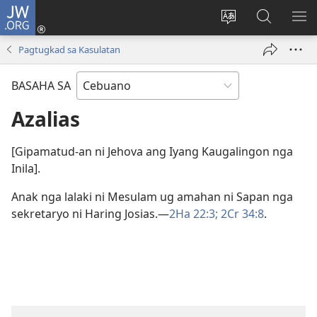
JW.ORG
Log
In
Ilisi
Pangitaa
IPA
(mo-
ang
sa
AN
Pagtugkad sa Kasulatan
open
pinulongan
JW.ORG
ME
ug
sa
BASAHA SA
bag-
site
ong
Azalias
window)
[Gipamatud-an ni Jehova ang Iyang Kaugalingon nga
Inila].
Anak nga lalaki ni Mesulam ug amahan ni Sapan nga
sekretaryo ni Haring Josias.​—
2Ha 22:3;
2Cr 34:8
.