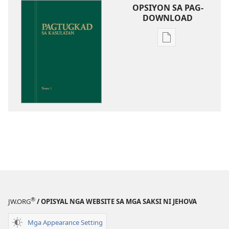
OPSIYON SA PAG-
DOWNLOAD
Opsiyon
sa
pag-
download
sa
publikasyon
Pagtugkad
sa
Kasulatan
®
JW.ORG
/ OPISYAL NGA WEBSITE SA MGA SAKSI NI JEHOVA
Mga Appearance Setting