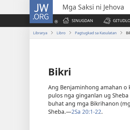
JW.ORG
Mga Saksi ni Jehova
SINUGDAN
GITUDLO
Librarya
Libro
Pagtugkad sa Kasulatan
Bi
Bikri
Ang Benjaminhong amahan o k
pulos nga ginganlan ug Sheba 
buhat ang mga Bikrihanon (m
Sheba.​—
2Sa 20:1-22
.