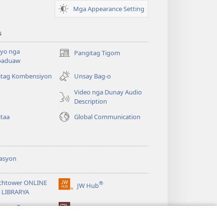
Mga Appearance Setting
s
yo nga
Pangitag Tigom
(mo-
paduaw
open
ug
itag Kombensiyon
Unsay Bag-o
bag-
Video nga Dunay Audio
o
ong
Description
window)
itaa
Global Communication
asyon
chtower ONLINE
®
JW Hub
(mo-
 LIBRARYA
open
®
ug
ibrary
Watchtower Library