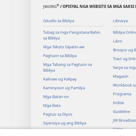
®
JW.ORG
/ OPISYAL NGA WEBSITE SA MGA SAKSI 
Gitudlo sa Bibliya
Librarya
Tubag sa mga Pangutana Bahin
Bibliya Onlin
sa Bibliya
Libro
Mga Teksto Gipatin-aw
Brosyur ug 
Pagtuon sa Bibliya
Tract ug Imb
Mga Tabang sa Pagtuon sa
Serye sa mga
Bibliya
Magasin
Kalinaw ug Kalipay
Workbook s
Kaminyoon ug Pamilya
Programa
Mga Batan-on
Indise
Mga Bata
Guideline
Pagtuo sa Diyos
JW Broadcas
Siyensiya ug ang Bibliya
Video
Kasaysayan ug ang Bibliya