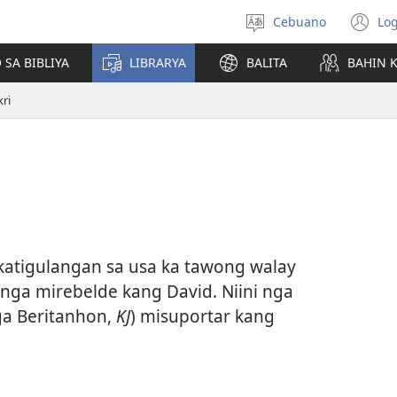
Cebuano
Log
Pagpilig
(m
pinulongan
o
 SA BIBLIYA
LIBRARYA
BALITA
BAHIN 
u
ba
kri
o
wi
atigulangan sa usa ka tawong walay
nga mirebelde kang David. Niini nga
ga Beritanhon,
KJ
) misuportar kang