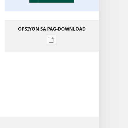
OPSIYON SA PAG-DOWNLOAD
Opsiyon
sa
pag-
download
sa
publikasyon
Pagtugkad
sa
Kasulatan