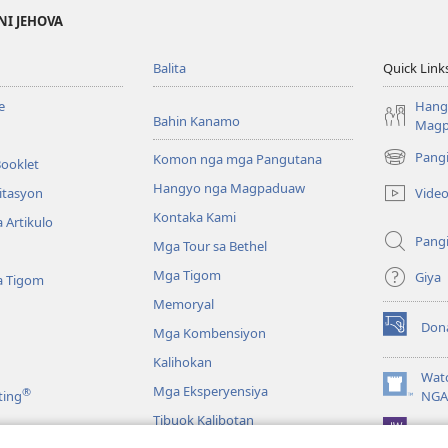
NI JEHOVA
Balita
Quick Link
e
Hang
Bahin Kanamo
Mag
Pang
Komon nga mga Pangutana
Booklet
(mo-
open
Hangyo nga Magpaduaw
Vide
itasyon
ug
Kontaka Kami
 Artikulo
bag-
Pang
ong
Mga Tour sa Bethel
window)
Mga Tigom
Giya
a Tigom
Memoryal
Don
Mga Kombensiyon
(mo-
open
Kalihokan
ug
Wat
Mga Eksperyensiya
®
bag-
(mo-
ting
NGA
ong
open
Tibuok Kalibotan
window)
JW L
ug