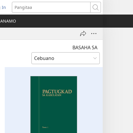
 In
o-
Pangitaa
pen
KANAMO
g
g-
ng
ndow)
BASAHA SA