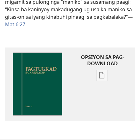
migamit sa pulong nga “maniko” sa susamang paagi:
“Kinsa ba kaninyoy makadugang ug usa ka maniko sa
gitas-on sa iyang kinabuhi pinaagi sa pagkabalaka?”​—
Mat 6:27
.
OPSIYON SA PAG-
DOWNLOAD
Opsiyon
sa
pag-
download
sa
publikasyon
Pagtugkad
sa
Kasulatan