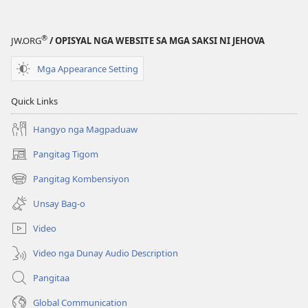
®
JW.ORG
/ OPISYAL NGA WEBSITE SA MGA SAKSI NI JEHOVA
Mga Appearance Setting
Quick Links
Hangyo nga Magpaduaw
Pangitag Tigom
(mo-
open
Pangitag Kombensiyon
(mo-
ug
open
bag-
Unsay Bag-o
ug
ong
bag-
window)
Video
ong
window)
Video nga Dunay Audio Description
Pangitaa
Global Communication