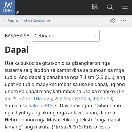
JW.ORG
Log
In
Ilisi
Pangitaa
IPA
(mo-
ang
sa
AN
Pagtugkad sa Kasulatan
open
pinulongan
JW.ORG
ME
ug
sa
BASAHA SA
bag-
site
ong
Dapal
window)
Usa ka sukod sa gitas-on o sa gisangkaron nga
susama sa gilapdon sa kamot diha sa punoan sa mga
tudlo. Ang dapal gibanabana nga 7.4 sm (2.9 pul.); ang
upat ka tudlo maoy katumbas sa usa ka dapal, ug ang
unom ka dapal maoy katumbas sa usa ka maniko. (
Ex
25:25;
37:12;
1Ha 7:26;
2Cr 4:5;
Eze 40:​5,
43;
43:13
)
Sumala sa
Salmo 39:​5
, si David miingon: “Gihimo mo
nga diyutay ang akong mga adlaw”; apan, diha sa
Hebreohanon nga Masoretikong teksto “mga dapal
lamang” ang makita. (
Ftn
sa
Rbi8
) Si Kristo Jesus