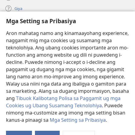
Giya
Mga Setting sa Pribasiya
Donasyon
(mo-
open
Aron mahatag namo ang kinamaayohang experience,
ug
naggamit mig mga cookies ug susamang mga
Watchtower ONLINE NGA LIBRARYA
(mo-
bag-
teknolohiya. Ang ubang cookies importante aron mo-
open
ong
®
JW Hub
function ang among website ug dili ni puwedeng i-
ug
window)
(mo-
bag-
decline. Puwede nimong i-accept o i-decline ang
open
ong
®
JW Library
ug
paggamit ug dugang nga mga cookies, nga gigamit
window)
bag-
lang namo aron mo-improve ang imong experience.
ong
Watchtower Library
Walay usa niini nga data ang ibaligya o gamiton para
window)
sa marketing. Alang sa dugang impormasyon, basaha
ang
Tibuok Kalibotang Polisa sa Paggamit ug mga
Cookies ug Ubang Susamang Teknolohiya
. Puwede
Copyright
© 2026 Watch Tower Bible and Tract Society of Pennsylvania.
nimong ma-customize ang imong mga setting bisan
KONDISYONES SA PAGGAMIT
|
POLISA SA PRIBASIYA
|
MGA SETTING
kanus-a pinaagi sa
Mga Setting sa Pribasiya
.
SA PRIBASIYA