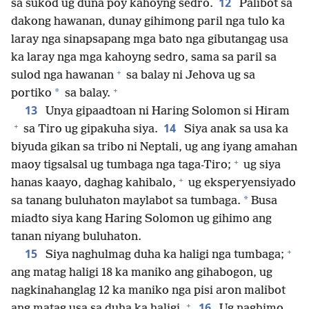
12
sa sukod ug duna poy kahoyng sedro.
Palibot sa
dakong hawanan, dunay gihimong paril nga tulo ka
laray nga sinapsapang mga bato nga gibutangag usa
ka laray nga mga kahoyng sedro, sama sa paril sa
+
sulod nga hawanan
sa balay ni Jehova ug sa
+
*
portiko
sa balay.
13
Unya gipaadtoan ni Haring Solomon si Hiram
+
14
sa Tiro ug gipakuha siya.
Siya anak sa usa ka
biyuda gikan sa tribo ni Neptali, ug ang iyang amahan
+
maoy tigsalsal ug tumbaga nga taga-Tiro;
ug siya
+
hanas kaayo, daghag kahibalo,
ug eksperyensiyado
*
sa tanang buluhaton maylabot sa tumbaga.
Busa
miadto siya kang Haring Solomon ug gihimo ang
tanan niyang buluhaton.
+
15
Siya naghulmag duha ka haligi nga tumbaga;
ang matag haligi 18 ka maniko ang gihabogon, ug
nagkinahanglag 12 ka maniko nga pisi aron malibot
+
16
ang matag usa sa duha ka haligi.
Ug naghimo