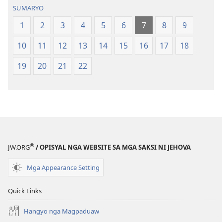
Hubad
Hubad
SUMARYO
sa
sa
Balaang
Balaang
1
2
3
4
5
6
7
8
9
Kasulatan
Kasulatan
10
11
12
13
14
15
16
17
18
(Gihubad
(Gihubad
Gikan
Gikan
19
20
21
22
sa
sa
2013
2013
nga
nga
Rebisadong
Rebisadong
Edisyon
Edisyon
sa
sa
New
New
®
JW.ORG
/ OPISYAL NGA WEBSITE SA MGA SAKSI NI JEHOVA
World
World
Translation
Translation
Mga Appearance Setting
of
of
the
the
Quick Links
Holy
Holy
Hangyo nga Magpaduaw
Scriptures)
Scriptures)