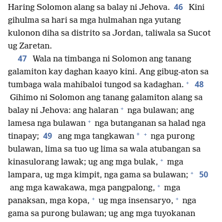
46
Haring Solomon alang sa balay ni Jehova.
Kini
gihulma sa hari sa mga hulmahan nga yutang
kulonon diha sa distrito sa Jordan, taliwala sa Sucot
ug Zaretan.
47
Wala na timbanga ni Solomon ang tanang
galamiton kay daghan kaayo kini. Ang gibug-aton sa
+
48
tumbaga wala mahibaloi tungod sa kadaghan.
Gihimo ni Solomon ang tanang galamiton alang sa
+
balay ni Jehova: ang halaran
nga bulawan; ang
+
lamesa nga bulawan
nga butanganan sa halad nga
+
49
*
tinapay;
ang mga tangkawan
nga purong
bulawan, lima sa tuo ug lima sa wala atubangan sa
+
kinasulorang lawak; ug ang mga bulak,
mga
+
50
lampara, ug mga kimpit, nga gama sa bulawan;
+
ang mga kawakawa, mga pangpalong,
mga
+
+
panaksan, mga kopa,
ug mga insensaryo,
nga
gama sa purong bulawan; ug ang mga tuyokanan