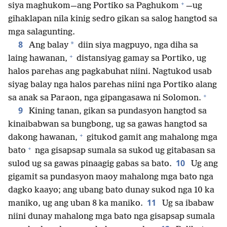
+
siya maghukom​—⁠ang Portiko sa Paghukom
⁠—​ug
gihaklapan nila kinig sedro gikan sa salog hangtod sa
mga salagunting.
8
*
Ang balay
diin siya magpuyo, nga diha sa
+
laing hawanan,
distansiyag gamay sa Portiko, ug
halos parehas ang pagkabuhat niini. Nagtukod usab
siyag balay nga halos parehas niini nga Portiko alang
+
sa anak sa Paraon, nga gipangasawa ni Solomon.
9
Kining tanan, gikan sa pundasyon hangtod sa
kinaibabwan sa bungbong, ug sa gawas hangtod sa
+
dakong hawanan,
gitukod gamit ang mahalong mga
+
bato
nga gisapsap sumala sa sukod ug gitabasan sa
10
sulod ug sa gawas pinaagig gabas sa bato.
Ug ang
gigamit sa pundasyon maoy mahalong mga bato nga
dagko kaayo; ang ubang bato dunay sukod nga 10 ka
11
maniko, ug ang uban 8 ka maniko.
Ug sa ibabaw
niini dunay mahalong mga bato nga gisapsap sumala