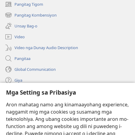
Pangitag Tigom
(mo-
open
Pangitag Kombensiyon
(mo-
ug
open
bag-
Unsay Bag-o
ug
ong
bag-
window)
Video
ong
window)
Video nga Dunay Audio Description
Pangitaa
Global Communication
Giya
Mga Setting sa Pribasiya
Donasyon
(mo-
open
Aron mahatag namo ang kinamaayohang experience,
ug
naggamit mig mga cookies ug susamang mga
Watchtower ONLINE NGA LIBRARYA
(mo-
bag-
teknolohiya. Ang ubang cookies importante aron mo-
open
ong
®
JW Hub
function ang among website ug dili ni puwedeng i-
ug
window)
(mo-
bag-
decline. Puwede nimong i-accept o i-decline ang
open