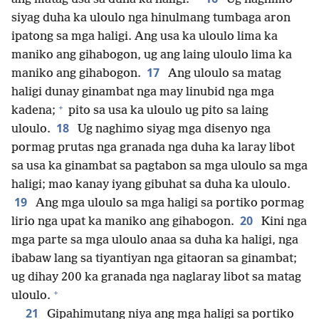
siyag duha ka uloulo nga hinulmang tumbaga aron
ipatong sa mga haligi. Ang usa ka uloulo lima ka
maniko ang gihabogon, ug ang laing uloulo lima ka
17
maniko ang gihabogon.
Ang uloulo sa matag
haligi dunay ginambat nga may linubid nga mga
+
kadena;
pito sa usa ka uloulo ug pito sa laing
18
uloulo.
Ug naghimo siyag mga disenyo nga
pormag prutas nga granada nga duha ka laray libot
sa usa ka ginambat sa pagtabon sa mga uloulo sa mga
haligi; mao kanay iyang gibuhat sa duha ka uloulo.
19
Ang mga uloulo sa mga haligi sa portiko pormag
20
lirio nga upat ka maniko ang gihabogon.
Kini nga
mga parte sa mga uloulo anaa sa duha ka haligi, nga
ibabaw lang sa tiyantiyan nga gitaoran sa ginambat;
ug dihay 200 ka granada nga naglaray libot sa matag
+
uloulo.
21
Gipahimutang niya ang mga haligi sa portiko