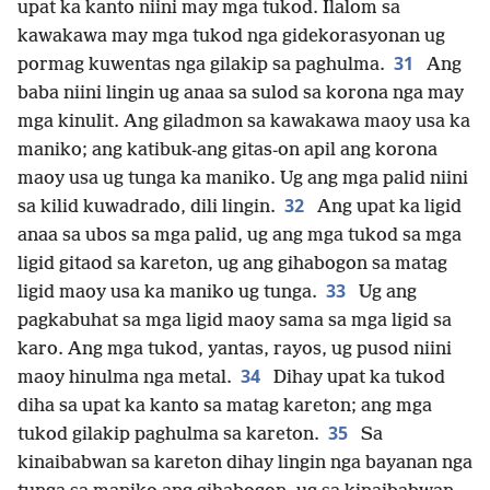
upat ka kanto niini may mga tukod. Ilalom sa
kawakawa may mga tukod nga gidekorasyonan ug
31
pormag kuwentas nga gilakip sa paghulma.
Ang
baba niini lingin ug anaa sa sulod sa korona nga may
mga kinulit. Ang giladmon sa kawakawa maoy usa ka
maniko; ang katibuk-ang gitas-on apil ang korona
maoy usa ug tunga ka maniko. Ug ang mga palid niini
32
sa kilid kuwadrado, dili lingin.
Ang upat ka ligid
anaa sa ubos sa mga palid, ug ang mga tukod sa mga
ligid gitaod sa kareton, ug ang gihabogon sa matag
33
ligid maoy usa ka maniko ug tunga.
Ug ang
pagkabuhat sa mga ligid maoy sama sa mga ligid sa
karo. Ang mga tukod, yantas, rayos, ug pusod niini
34
maoy hinulma nga metal.
Dihay upat ka tukod
diha sa upat ka kanto sa matag kareton; ang mga
35
tukod gilakip paghulma sa kareton.
Sa
kinaibabwan sa kareton dihay lingin nga bayanan nga