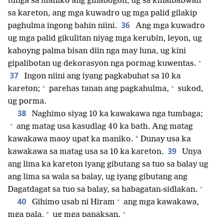
tunga sa maniko ang gihabogon, ug sa kinaibabwan
sa kareton, ang mga kuwadro ug mga palid gilakip
36
paghulma ingong bahin niini.
Ang mga kuwadro
ug mga palid gikulitan niyag mga kerubin, leyon, ug
kahoyng palma bisan diin nga may luna, ug kini
+
gipalibotan ug dekorasyon nga pormag kuwentas.
37
Ingon niini ang iyang pagkabuhat sa 10 ka
+
+
kareton;
parehas tanan ang pagkahulma,
sukod,
ug porma.
38
Naghimo siyag 10 ka kawakawa nga tumbaga;
+
ang matag usa kasudlag 40 ka bath. Ang matag
*
kawakawa maoy upat ka maniko.
Dunay usa ka
39
kawakawa sa matag usa sa 10 ka kareton.
Unya
ang lima ka kareton iyang gibutang sa tuo sa balay ug
ang lima sa wala sa balay, ug iyang gibutang ang
+
Dagatdagat sa tuo sa balay, sa habagatan-sidlakan.
+
40
Gihimo usab ni Hiram
ang mga kawakawa,
+
+
mga pala,
ug mga panaksan.