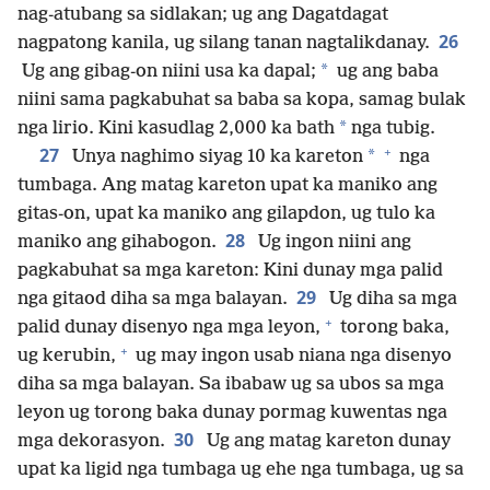
nag-atubang sa sidlakan; ug ang Dagatdagat
26
nagpatong kanila, ug silang tanan nagtalikdanay.
*
Ug ang gibag-on niini usa ka dapal;
ug ang baba
niini sama pagkabuhat sa baba sa kopa, samag bulak
*
nga lirio. Kini kasudlag 2,000 ka bath
nga tubig.
+
27
*
Unya naghimo siyag 10 ka kareton
nga
tumbaga. Ang matag kareton upat ka maniko ang
gitas-on, upat ka maniko ang gilapdon, ug tulo ka
28
maniko ang gihabogon.
Ug ingon niini ang
pagkabuhat sa mga kareton: Kini dunay mga palid
29
nga gitaod diha sa mga balayan.
Ug diha sa mga
+
palid dunay disenyo nga mga leyon,
torong baka,
+
ug kerubin,
ug may ingon usab niana nga disenyo
diha sa mga balayan. Sa ibabaw ug sa ubos sa mga
leyon ug torong baka dunay pormag kuwentas nga
30
mga dekorasyon.
Ug ang matag kareton dunay
upat ka ligid nga tumbaga ug ehe nga tumbaga, ug sa