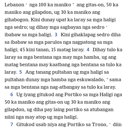
+
*
Lebanon
nga 100 ka maniko
ang gitas-on, 50 ka
maniko ang gilapdon, ug 30 ka maniko ang
gihabogon. Kini dunay upat ka laray sa mga haligi
+
nga sedro; ug dihay mga sagbayan nga sedro
3
ibabaw sa mga haligi.
Kini gihaklapag sedro diha
sa ibabaw sa mga parulos nga nagpatong sa mga
4
haligi; 45 kini tanan, 15 matag laray.
Dihay tulo ka
laray sa mga bentana nga may mga hamba, ug ang
matag bentana may kaatbang nga bentana sa tulo ka
5
laray.
Ang tanang pultahan ug mga haligi sa
*
pultahan dunay mga hamba nga eskuwalado,
sama
sa mga bentana nga nag-atbangay sa tulo ka laray.
6
Ug iyang gitukod ang Portiko sa mga Haligi nga
50 ka maniko ang gitas-on ug 30 ka maniko ang
gilapdon, ug diha pay laing portiko sa atubangan
niini nga may atop ug mga haligi.
+
7
Gitukod usab niya ang Portiko sa Trono,
diin