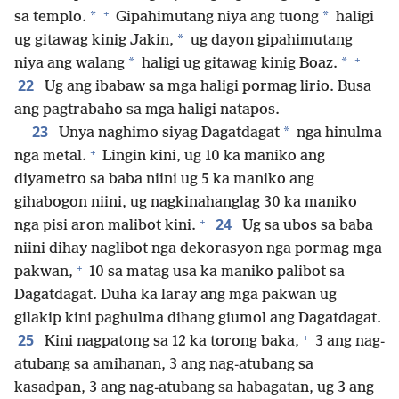
+
*
*
sa templo.
Gipahimutang niya ang tuong
haligi
*
ug gitawag kinig Jakin,
ug dayon gipahimutang
+
*
*
niya ang walang
haligi ug gitawag kinig Boaz.
22
Ug ang ibabaw sa mga haligi pormag lirio. Busa
ang pagtrabaho sa mga haligi natapos.
23
*
Unya naghimo siyag Dagatdagat
nga hinulma
+
nga metal.
Lingin kini, ug 10 ka maniko ang
diyametro sa baba niini ug 5 ka maniko ang
gihabogon niini, ug nagkinahanglag 30 ka maniko
+
24
nga pisi aron malibot kini.
Ug sa ubos sa baba
niini dihay naglibot nga dekorasyon nga pormag mga
+
pakwan,
10 sa matag usa ka maniko palibot sa
Dagatdagat. Duha ka laray ang mga pakwan ug
gilakip kini paghulma dihang giumol ang Dagatdagat.
+
25
Kini nagpatong sa 12 ka torong baka,
3 ang nag-
atubang sa amihanan, 3 ang nag-atubang sa
kasadpan, 3 ang nag-atubang sa habagatan, ug 3 ang