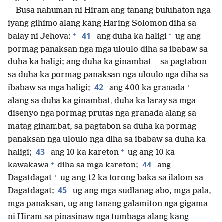
Busa nahuman ni Hiram ang tanang buluhaton nga
iyang gihimo alang kang Haring Solomon diha sa
+
+
41
balay ni Jehova:
ang duha ka haligi
ug ang
pormag panaksan nga mga uloulo diha sa ibabaw sa
+
duha ka haligi; ang duha ka ginambat
sa pagtabon
sa duha ka pormag panaksan nga uloulo nga diha sa
+
42
ibabaw sa mga haligi;
ang 400 ka granada
alang sa duha ka ginambat, duha ka laray sa mga
disenyo nga pormag prutas nga granada alang sa
matag ginambat, sa pagtabon sa duha ka pormag
panaksan nga uloulo nga diha sa ibabaw sa duha ka
+
43
haligi;
ang 10 ka kareton
ug ang 10 ka
+
44
kawakawa
diha sa mga kareton;
ang
+
Dagatdagat
ug ang 12 ka torong baka sa ilalom sa
45
Dagatdagat;
ug ang mga sudlanag abo, mga pala,
mga panaksan, ug ang tanang galamiton nga gigama
ni Hiram sa pinasinaw nga tumbaga alang kang