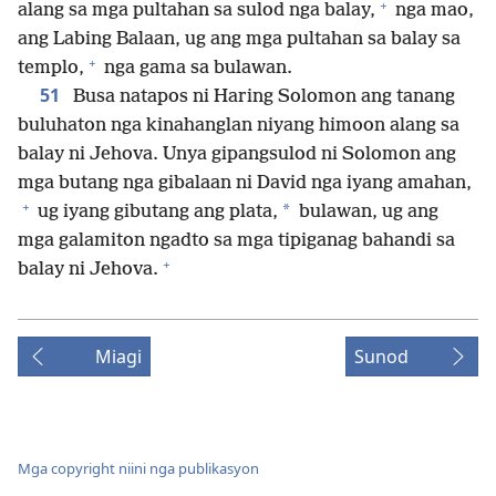
+
alang sa mga pultahan sa sulod nga balay,
nga mao,
ang Labing Balaan, ug ang mga pultahan sa balay sa
+
templo,
nga gama sa bulawan.
51
Busa natapos ni Haring Solomon ang tanang
buluhaton nga kinahanglan niyang himoon alang sa
balay ni Jehova. Unya gipangsulod ni Solomon ang
mga butang nga gibalaan ni David nga iyang amahan,
+
*
ug iyang gibutang ang plata,
bulawan, ug ang
mga galamiton ngadto sa mga tipiganag bahandi sa
+
balay ni Jehova.
Miagi
Sunod
Mga copyright niini nga publikasyon