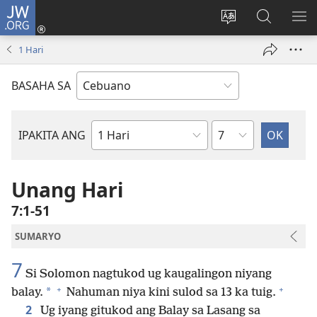
JW.ORG
Log
In
Ilisi
Pangitaa
IPA
(mo-
ang
sa
AN
1 Hari
open
pinulongan
JW.ORG
ME
ug
sa
BASAHA SA
bag-
site
ong
window)
Kapitulo
IPAKITA ANG
Basahon
sa
Bibliya
Unang Hari
7:1-51
SUMARYO
7
Si Solomon nagtukod ug kaugalingon niyang
+
+
*
balay.
Nahuman niya kini sulod sa 13 ka tuig.
2
Ug iyang gitukod ang Balay sa Lasang sa