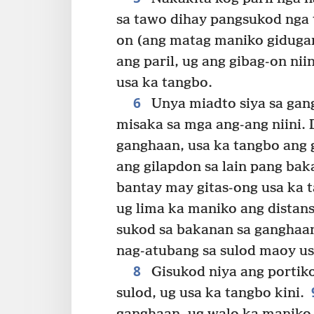
sa tawo dihay pangsukod nga 
on (ang matag maniko gidugan
ang paril, ug ang gibag-on nii
usa ka tangbo.
6
Unya miadto siya sa gan
misaka sa mga ang-ang niini.
ganghaan, usa ka tangbo ang g
ang gilapdon sa lain pang bak
bantay may gitas-ong usa ka 
ug lima ka maniko ang distans
sukod sa bakanan sa ganghaan
nag-atubang sa sulod maoy us
8
Gisukod niya ang portik
sulod, ug usa ka tangbo kini.