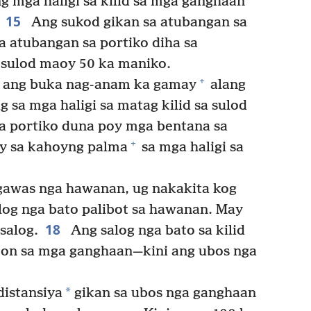
g mga haligi sa kilid sa mga ganghaan
15
Ang sukod gikan sa atubangan sa
a atubangan sa portiko diha sa
 sulod maoy 50 ka maniko.
+
 ang buka nag-anam ka gamay
alang
 sa mga haligi sa matag kilid sa sulod
a portiko duna poy mga bentana sa
+
ay sa kahoyng palma
sa mga haligi sa
 gawas nga hawanan, ug nakakita kog
log nga bato palibot sa hawanan. May
18
salog.
Ang salog nga bato sa kilid
on sa mga ganghaan​—⁠kini ang ubos nga
*
distansiya
gikan sa ubos nga ganghaan