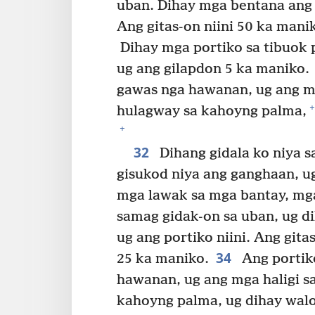
uban. Dihay mga bentana ang m
Ang gitas-on niini 50 ka mani
Dihay mga portiko sa tibuok p
ug ang gilapdon 5 ka maniko.
gawas nga hawanan, ug ang mga
+
hulagway sa kahoyng palma,
+
32
Dihang gidala ko niya s
gisukod niya ang ganghaan, ug
mga lawak sa mga bantay, mga h
samag gidak-on sa uban, ug di
ug ang portiko niini. Ang gita
34
25 ka maniko.
Ang portiko
hawanan, ug ang mga haligi sa
kahoyng palma, ug dihay walo