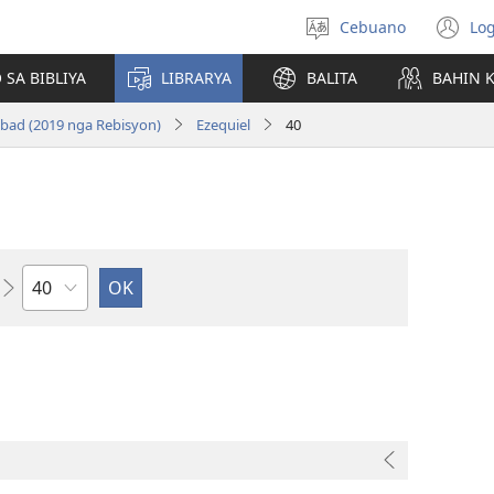
Cebuano
Log
Pagpilig
(m
pinulongan
o
 SA BIBLIYA
LIBRARYA
BALITA
BAHIN 
u
ba
bad (2019 nga Rebisyon)
Ezequiel
40
o
wi
Kapitulo