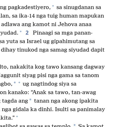
+
ong pagkadestiyero,
sa sinugdanan sa
bulan, sa ika-14 nga tuig human mapukan
adlawa ang kamot ni Jehova anaa
2
+
iyudad.
Pinaagi sa mga panan-
sa yuta sa Israel ug gipahimutang sa
 dihay tinukod nga samag siyudad dapit
idto, nakakita kog tawo kansang dagway
aggunit siyag pisi nga gama sa tanom
+
*
ngbo,
ug nagtindog siya sa
n kanako: “Anak sa tawo, tan-awag
*
 tagda ang
tanan nga akong ipakita
ga gidala ka dinhi. Isulti sa panimalay
+
kita.”
*
aglibot sa gawas sa templo.
Sa kamot