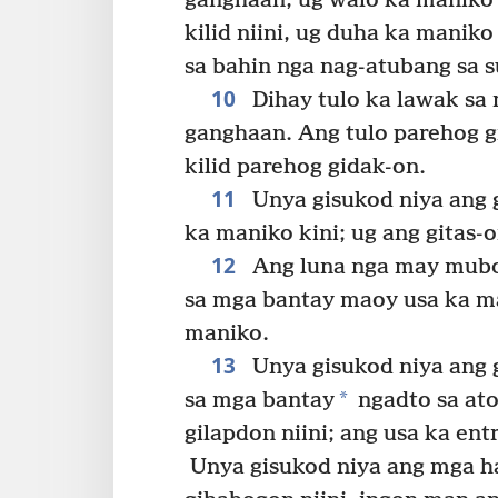
ganghaan, ug walo ka maniko k
kilid niini, ug duha ka maniko
sa bahin nga nag-atubang sa s
10
Dihay tulo ka lawak sa 
ganghaan. Ang tulo parehog g
kilid parehog gidak-on.
11
Unya gisukod niya ang g
ka maniko kini; ug ang gitas
12
Ang luna nga may mubon
sa mga bantay maoy usa ka 
maniko.
13
Unya gisukod niya ang 
*
sa mga bantay
ngadto sa ato
gilapdon niini; ang usa ka ent
Unya gisukod niya ang mga hal