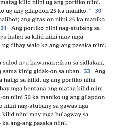
atag kilid niini ug ang portiko niini.
30
+
ko ug ang gilapdon 25 ka maniko.
alibot; ang gitas-on niini 25 ka maniko
31
Ang portiko niini nag-atubang sa
 haligi sa kilid niini may mga
ug dihay walo ka ang-ang pasaka niini.
a sulod nga hawanan gikan sa sidlakan,
33
 sama kinig gidak-on sa uban.
Ang
aligi sa kilid, ug ang portiko niini
hay mga bentana ang matag kilid niini
s-on niini 50 ka maniko ug ang gilapdon
 niini nag-atubang sa gawas nga
 kilid niini may mga hulagway sa
 ka ang-ang pasaka niini.