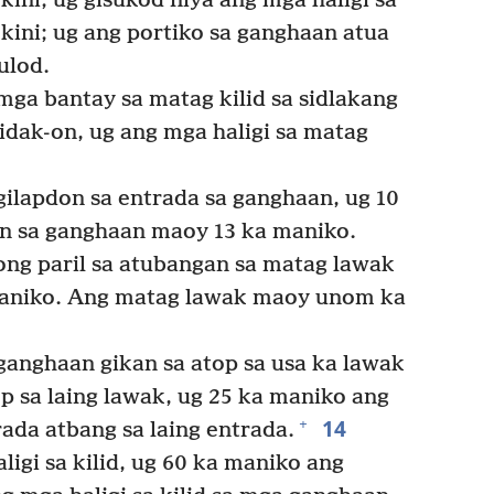
ini; ug gisukod niya ang mga haligi sa
 kini; ug ang portiko sa ganghaan atua
ulod.
mga bantay sa matag kilid sa sidlakang
idak-on, ug ang mga haligi sa matag
ilapdon sa entrada sa ganghaan, ug 10
-on sa ganghaan maoy 13 ka maniko.
g paril sa atubangan sa matag lawak
maniko. Ang matag lawak maoy unom ka
ganghaan gikan sa atop sa usa ka lawak
p sa laing lawak, ug 25 ka maniko ang
14
+
rada atbang sa laing entrada.
igi sa kilid, ug 60 ka maniko ang