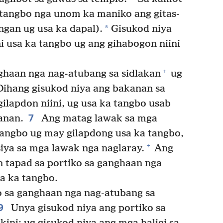
tangbo nga unom ka maniko ang gitas-
*
gan ug usa ka dapal).
Gisukod niya
ni usa ka tangbo ug ang gihabogon niini
+
ghaan nga nag-atubang sa sidlakan
ug
 Dihang gisukod niya ang bakanan sa
ilapdon niini, ug usa ka tangbo usab
7
anan.
Ang matag lawak sa mga
tangbo ug may gilapdong usa ka tangbo,
+
iya sa mga lawak nga naglaray.
Ang
 tapad sa portiko sa ganghaan nga
a ka tangbo.
o sa ganghaan nga nag-atubang sa
9
Unya gisukod niya ang portiko sa