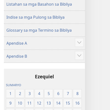
(Gihubad
(Gihubad
Listahan sa mga Basahon sa Bibliya
Gikan
Gikan
sa
sa
Indise sa mga Pulong sa Bibliya
2013
2013
nga
nga
Glossary sa mga Termino sa Bibliya
Rebisadong
Rebisadong
Edisyon
Edisyon
Apendise A
sa
sa
Ipakita
New
New
ang
Apendise B
World
World
uban
Ipakita
Translation
Translation
pa
ang
of
of
uban
the
the
Ezequiel
pa
Holy
Holy
SUMARYO
Scriptures)
Scriptures)
1
2
3
4
5
6
7
8
9
10
11
12
13
14
15
16