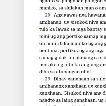
ngadto sa ganghaan paingon s
maniko, sa sidlakan man o am
20
Ang gawas nga hawanan
amihanan, ug gisukod niya ang
tulo ka lawak sa mga bantay sa
niini ug ang portiko samag m
on niini 50 ka maniko ug ang 
bentana, portiko, ug ang mga
samag gidak-on nianang sa s
mosaka ug pito ka ang-ang aro
diha sa atubangan niini.
23
Dihay ganghaan sa sulo
amihanang ganghaan ug gangh
ganghaan. Gisukod niya ang d
ngadto sa laing ganghaan, ug 