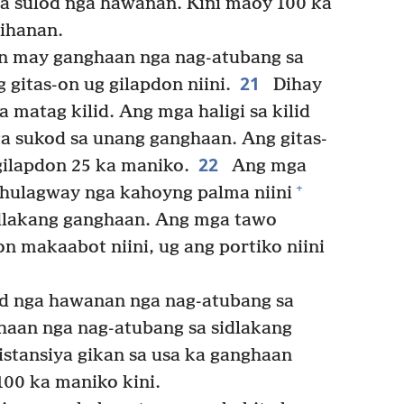
a sulod nga hawanan. Kini maoy 100 ka
ihanan.
 may ganghaan nga nag-atubang sa
21
 gitas-on ug gilapdon niini.
Dihay
 matag kilid. Ang mga haligi sa kilid
ga sukod sa unang ganghaan. Ang gitas-
22
gilapdon 25 ka maniko.
Ang mga
+
 hulagway nga kahoyng palma niini
idlakang ganghaan. Ang mga tawo
n makaabot niini, ug ang portiko niini
d nga hawanan nga nag-atubang sa
aan nga nag-atubang sa sidlakang
istansiya gikan sa usa ka ganghaan
100 ka maniko kini.