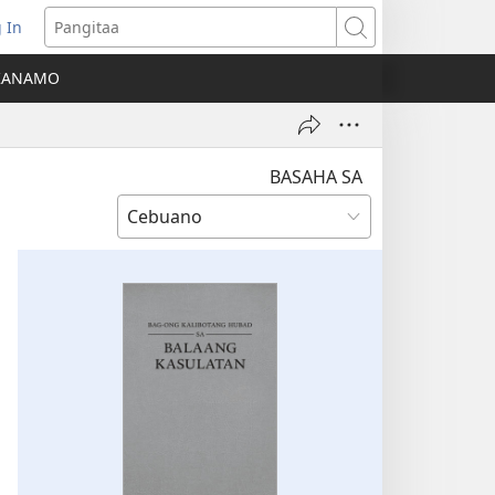
 In
o-
Pangitaa
pen
KANAMO
g
g-
ng
ndow)
BASAHA SA