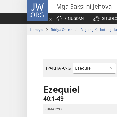
JW.ORG
Mga Saksi ni Jehova
SINUGDAN
GITUDLO
Librarya
Bibliya Online
Bag-ong Kalibotang Hu
IPAKITA ANG
Basahon
sa
Bibliya
Ezequiel
40:1-49
SUMARYO