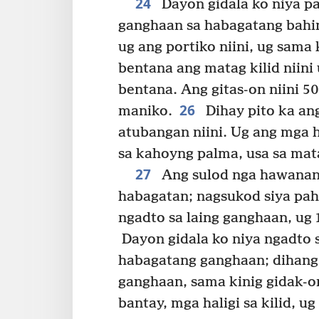
24
Dayon gidala ko niya p
ganghaan sa habagatang bahi
ug ang portiko niini, ug sama 
bentana ang matag kilid niini 
bentana. Ang gitas-on niini 5
26
maniko.
Dihay pito ka ang
atubangan niini. Ug ang mga h
sa kahoyng palma, usa sa mata
27
Ang sulod nga hawanan
habagatan; nagsukod siya pah
ngadto sa laing ganghaan, ug 
Dayon gidala ko niya ngadto 
habagatang ganghaan; dihang
ganghaan, sama kinig gidak-o
bantay, mga haligi sa kilid, u