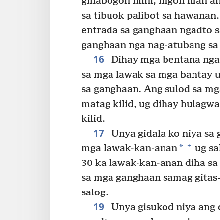
gihabogon niini, ingon man an
sa tibuok palibot sa hawanan.
entrada sa ganghaan ngadto s
ganghaan nga nag-atubang sa
16
Dihay mga bentana nga
sa mga lawak sa mga bantay ug
sa ganghaan. Ang sulod sa mg
matag kilid, ug dihay hulagw
kilid.
17
Unya gidala ko niya sa
+
*
mga lawak-kan-anan
ug sa
30 ka lawak-kan-anan diha sa 
sa mga ganghaan samag gitas-
salog.
19
Unya gisukod niya ang 