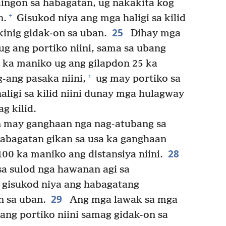
aingon sa habagatan, ug nakakita kog
+
n.
Gisukod niya ang mga haligi sa kilid
25
kinig gidak-on sa uban.
Dihay mga
ug ang portiko niini, sama sa ubang
0 ka maniko ug ang gilapdon 25 ka
+
-ang pasaka niini,
ug may portiko sa
aligi sa kilid niini dunay mga hulagway
g kilid.
 may ganghaan nga nag-atubang sa
abagatan gikan sa usa ka ganghaan
28
100 ka maniko ang distansiya niini.
sa sulod nga hawanan agi sa
 gisukod niya ang habagatang
29
n sa uban.
Ang mga lawak sa mga
g ang portiko niini samag gidak-on sa