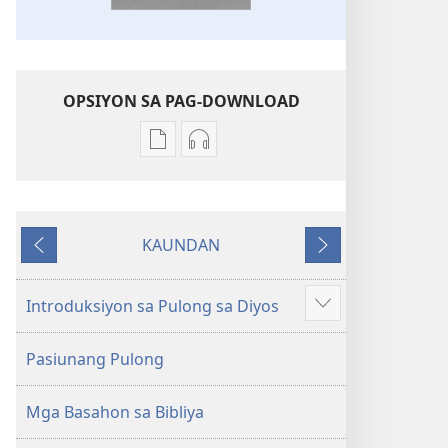
OPSIYON SA PAG-DOWNLOAD
Opsiyon
Opsiyon
sa
sa
pag-
pag-
download
download
KAUNDAN
sa
sa
Miagi
Sunod
publikasyon
audio
Bag-
Bag-
Introduksiyon sa Pulong sa Diyos
Ipakita
ong
ong
ang
Kalibotang
Kalibotang
Pasiunang Pulong
uban
Hubad
Hubad
pa
sa
sa
Mga Basahon sa Bibliya
Balaang
Balaang
Kasulatan
Kasulatan