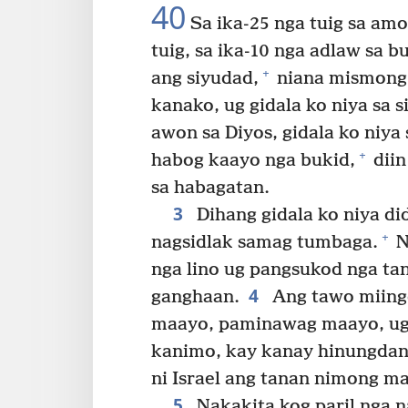
40
Sa ika-25 nga tuig sa am
tuig, sa ika-10 nga adlaw sa 
+
ang siyudad,
niana mismong 
kanako, ug gidala ko niya sa s
awon sa Diyos, gidala ko niya 
+
habog kaayo nga bukid,
diin
sa habagatan.
3
Dihang gidala ko niya d
+
nagsidlak samag tumbaga.
N
nga lino ug pangsukod nga ta
4
ganghaan.
Ang tawo miingo
maayo, paminawag maayo, ug
kanimo, kay kanay hinungdan n
ni Israel ang tanan nimong ma
5
Nakakita kog paril nga n